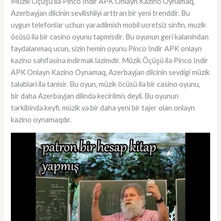
Müzik Öçüşü ilə Pinco Indir APK Onlayn Kazino Oynamaq,
Azerbayjan dilcinin sevilishliyi arttran bir yeni trenddir. Bu
uygun telefonlar uchun yaradilmish mobil ucretsiz sinfin, muzik
öcüsü ilə bir casino oyunu tapmisdir. Bu oyunun geri kalanindan
faydalanmaq ucun, sizin hemin oyunu Pinco Indir APK onlayn
kazino səhifəsinə indirmək lazimdir. Müzik Öçüşü ilə Pinco Indir
APK Onlayn Kazino Oynamaq, Azerbayjan dilcinin sevdigi müzik
tələbləri ilə tanisir. Bu oyun, müzik öcüsü ilə bir casino oyunu,
bir daha Azerbayjan dilində kecirilmis deyil. Bu oyunun
tərkibində keyfi, müzik və bir daha yeni bir tajer olan onlayn
kazino oynamaqdır.