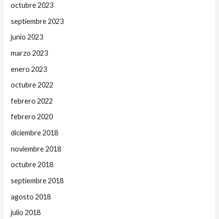
octubre 2023
septiembre 2023
junio 2023
marzo 2023
enero 2023
octubre 2022
febrero 2022
febrero 2020
diciembre 2018
noviembre 2018
octubre 2018
septiembre 2018
agosto 2018
julio 2018