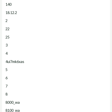
140
18.12.2
2
22
25
3
4
4ui7mk6xas
5
6
7
8
8000_wa
8100_wa