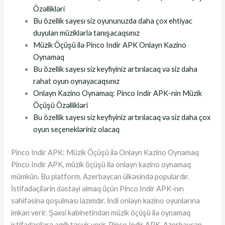
Özəllikləri
Bu özellik sayesı siz oyununuzda daha çox ehtiyac
duyulan müziklərlə tanışacaqsınız
Müzik Öçüşü ilə Pinco Indir APK Onlayn Kazino
Oynamaq
Bu özellik sayesı siz keyfiyiniz artırılacaq və siz daha
rahat oyun oynayacaqsınız
Onlayn Kazino Oynamaq: Pinco Indir APK-nin Müzik
Öçüşü Özəllikləri
Bu özellik sayesı siz keyfiyiniz artırılacaq və siz daha çox
oyun seçenekləriniz olacaq
Pinco Indir APK: Müzik Öçüşü ilə Onlayn Kazino Oynamaq
Pinco Indir APK, müzik öçüşü ilə onlayn kazino oynamaq
mümkün. Bu platform, Azerbaycan ülkəsində populardır.
İstifadəçilərin dəstəyi almaq üçün Pinco Indir APK-nın
səhifəsinə qoşulması lazımdır. İndi onlayn kazino oyunlarına
imkan verir. Şəxsi kabinetindən müzik öçüşü ilə oynamaq
istifadəçilərə aqıllı təşyir verir. Pinco Indir APK, Azerbaycan