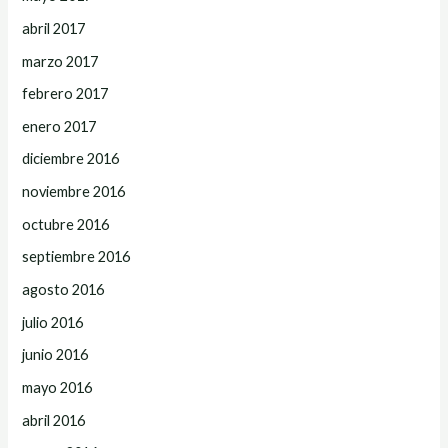
abril 2017
marzo 2017
febrero 2017
enero 2017
diciembre 2016
noviembre 2016
octubre 2016
septiembre 2016
agosto 2016
julio 2016
junio 2016
mayo 2016
abril 2016