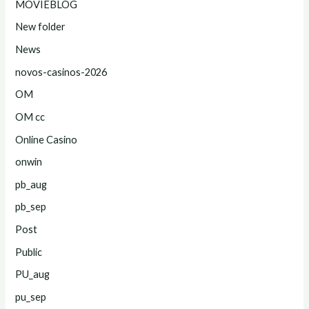
MOVIEBLOG
New folder
News
novos-casinos-2026
OM
OM cc
Online Casino
onwin
pb_aug
pb_sep
Post
Public
PU_aug
pu_sep