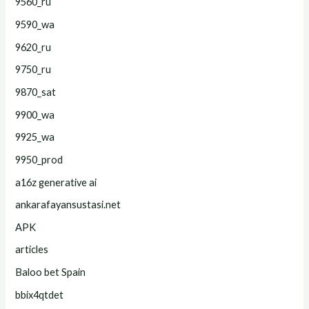
9560_ru
9590_wa
9620_ru
9750_ru
9870_sat
9900_wa
9925_wa
9950_prod
a16z generative ai
ankarafayansustasi.net
APK
articles
Baloo bet Spain
bbix4qtdet