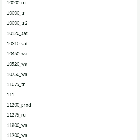
10000_ru
10000_tr
10000_tr2
10120_sat
10310_sat
10450_wa
10520_wa
10750_wa
11075_tr
111
11200_prod
11275_ru
11800_wa
11900_wa