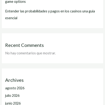
game options
Entender las probabilidades y pagos en los casinos una guía
esencial
Recent Comments
No hay comentarios que mostrar.
Archives
agosto 2026
julio 2026
junio 2026