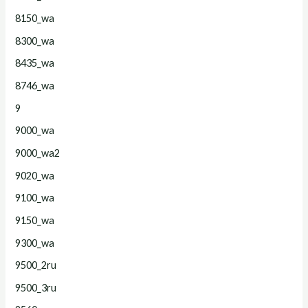
8150_wa
8300_wa
8435_wa
8746_wa
9
9000_wa
9000_wa2
9020_wa
9100_wa
9150_wa
9300_wa
9500_2ru
9500_3ru