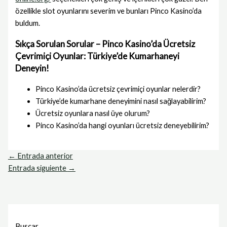
özellikle slot oyunlarını severim ve bunları Pinco Kasino’da
buldum.
Sıkça Sorulan Sorular – Pinco Kasino’da Ücretsiz
Çevrimiçi Oyunlar: Türkiye’de Kumarhaneyi
Deneyin!
Pinco Kasino’da ücretsiz çevrimiçi oyunlar nelerdir?
Türkiye’de kumarhane deneyimini nasıl sağlayabilirim?
Ücretsiz oyunlara nasıl üye olurum?
Pinco Kasino’da hangi oyunları ücretsiz deneyebilirim?
←
Entrada anterior
Entrada siguiente
→
Buscar