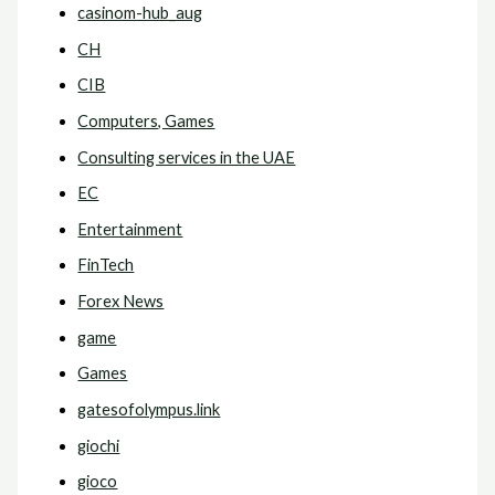
casinom-hub_aug
CH
CIB
Computers, Games
Consulting services in the UAE
EC
Entertainment
FinTech
Forex News
game
Games
gatesofolympus.link
giochi
gioco