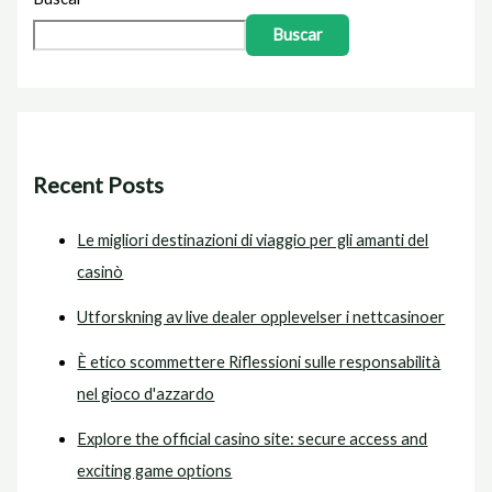
Buscar
Recent Posts
Le migliori destinazioni di viaggio per gli amanti del
casinò
Utforskning av live dealer opplevelser i nettcasinoer
È etico scommettere Riflessioni sulle responsabilità
nel gioco d'azzardo
Explore the official casino site: secure access and
exciting game options