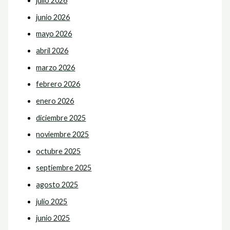
julio 2026
junio 2026
mayo 2026
abril 2026
marzo 2026
febrero 2026
enero 2026
diciembre 2025
noviembre 2025
octubre 2025
septiembre 2025
agosto 2025
julio 2025
junio 2025