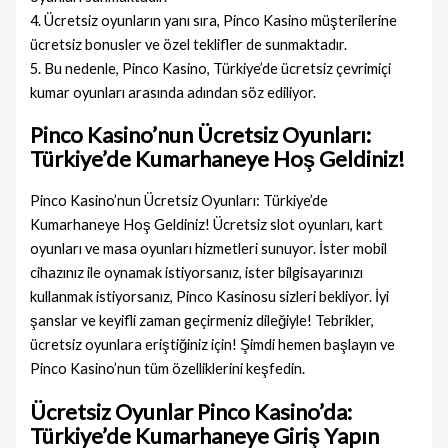
4. Ücretsiz oyunların yanı sıra, Pinco Kasino müşterilerine
ücretsiz bonusler ve özel teklifler de sunmaktadır.
5. Bu nedenle, Pinco Kasino, Türkiye’de ücretsiz çevrimiçi
kumar oyunları arasında adından söz ediliyor.
Pinco Kasino’nun Ücretsiz Oyunları:
Türkiye’de Kumarhaneye Hoş Geldiniz!
Pinco Kasino’nun Ücretsiz Oyunları: Türkiye’de
Kumarhaneye Hoş Geldiniz! Ücretsiz slot oyunları, kart
oyunları ve masa oyunları hizmetleri sunuyor. İster mobil
cihazınız ile oynamak istiyorsanız, ister bilgisayarınızı
kullanmak istiyorsanız, Pinco Kasinosu sizleri bekliyor. İyi
şanslar ve keyifli zaman geçirmeniz dileğiyle! Tebrikler,
ücretsiz oyunlara eriştiğiniz için! Şimdi hemen başlayın ve
Pinco Kasino’nun tüm özelliklerini keşfedin.
Ücretsiz Oyunlar Pinco Kasino’da:
Türkiye’de Kumarhaneye Giriş Yapın