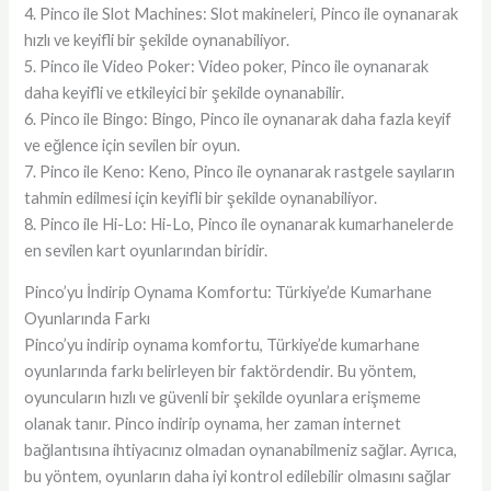
4. Pinco ile Slot Machines: Slot makineleri, Pinco ile oynanarak
hızlı ve keyifli bir şekilde oynanabiliyor.
5. Pinco ile Video Poker: Video poker, Pinco ile oynanarak
daha keyifli ve etkileyici bir şekilde oynanabilir.
6. Pinco ile Bingo: Bingo, Pinco ile oynanarak daha fazla keyif
ve eğlence için sevilen bir oyun.
7. Pinco ile Keno: Keno, Pinco ile oynanarak rastgele sayıların
tahmin edilmesi için keyifli bir şekilde oynanabiliyor.
8. Pinco ile Hi-Lo: Hi-Lo, Pinco ile oynanarak kumarhanelerde
en sevilen kart oyunlarından biridir.
Pinco’yu İndirip Oynama Komfortu: Türkiye’de Kumarhane
Oyunlarında Farkı
Pinco’yu indirip oynama komfortu, Türkiye’de kumarhane
oyunlarında farkı belirleyen bir faktördendir. Bu yöntem,
oyuncuların hızlı ve güvenli bir şekilde oyunlara erişmeme
olanak tanır. Pinco indirip oynama, her zaman internet
bağlantısına ihtiyacınız olmadan oynanabilmeniz sağlar. Ayrıca,
bu yöntem, oyunların daha iyi kontrol edilebilir olmasını sağlar