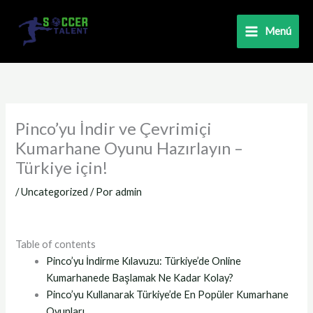
Ir
al
Menú
contenido
Pinco’yu İndir ve Çevrimiçi
Kumarhane Oyunu Hazırlayın –
Türkiye için!
/
Uncategorized
/ Por
admin
Table of contents
Pinco’yu İndirme Kılavuzu: Türkiye’de Online
Kumarhanede Başlamak Ne Kadar Kolay?
Pinco’yu Kullanarak Türkiye’de En Popüler Kumarhane
Oyunları