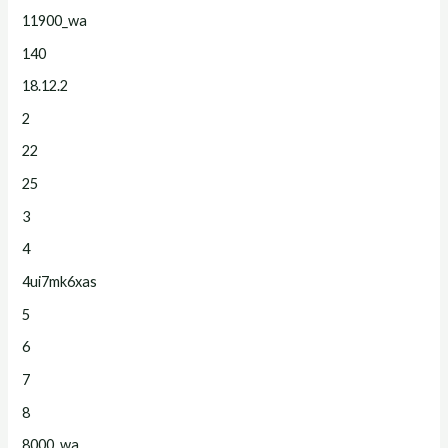
11900_wa
140
18.12.2
2
22
25
3
4
4ui7mk6xas
5
6
7
8
8000_wa