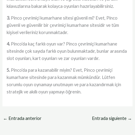
kılavuzlarına bakarak kolayca oyunları hazırlayabilirsiniz.
3.
Pinco çevrimiçi kumarhane sitesi güvenli mi? Evet, Pinco
güvenli ve güvenilir bir çevrimiçi kumarhane sitesidir ve tüm
kişisel verileriniz korunmaktadır.
4.
Pinco’da kaç farklı oyun var? Pinco çevrimiçi kumarhane
sitesinde çok sayıda farklı oyun bulunmaktadır, bunlar arasında
slot oyunları, kart oyunları ve zar oyunları vardır.
5.
Pinco’da para kazanabilir miyim? Evet, Pinco çevrimiçi
kumarhane sitesinde para kazanmak mümkündür. Lütfen
sorumlu oyun oynamayı unutmayın ve para kazandırmak için
stratejik ve akıllı oyun yapmayı öğrenin.
←
Entrada anterior
Entrada siguiente
→