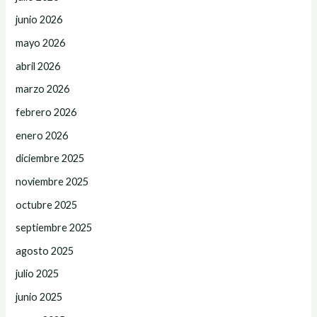
junio 2026
mayo 2026
abril 2026
marzo 2026
febrero 2026
enero 2026
diciembre 2025
noviembre 2025
octubre 2025
septiembre 2025
agosto 2025
julio 2025
junio 2025