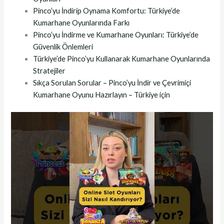
Pinco’yu İndirip Oynama Komfortu: Türkiye’de
Kumarhane Oyunlarında Farkı
Pinco’yu İndirme ve Kumarhane Oyunları: Türkiye’de
Güvenlik Önlemleri
Türkiye’de Pinco’yu Kullanarak Kumarhane Oyunlarında
Stratejiler
Sıkça Sorulan Sorular – Pinco’yu İndir ve Çevrimiçi
Kumarhane Oyunu Hazırlayın – Türkiye için