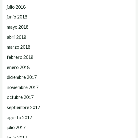
julio 2018
junio 2018
mayo 2018
abril 2018
marzo 2018
febrero 2018
enero 2018
diciembre 2017
noviembre 2017
octubre 2017
septiembre 2017
agosto 2017
julio 2017
junio 2017