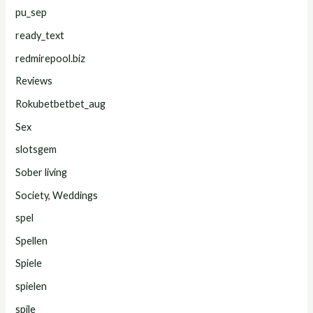
pu_sep
ready_text
redmirepool.biz
Reviews
Rokubetbetbet_aug
Sex
slotsgem
Sober living
Society, Weddings
spel
Spellen
Spiele
spielen
spile