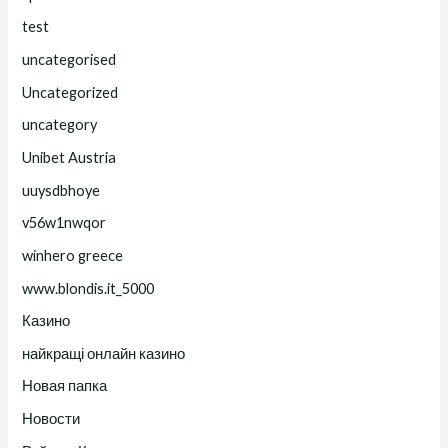
test
uncategorised
Uncategorized
uncategory
Unibet Austria
uuysdbhoye
v56w1nwqor
winhero greece
www.blondis.it_5000
Казино
найкращі онлайн казино
Новая папка
Новости