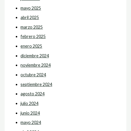
mayo 2025
abril 2025
marzo 2025
febrero 2025
enero 2025
diciembre 2024
noviembre 2024
octubre 2024
septiembre 2024
agosto 2024
julio 2024
junio 2024
mayo 2024