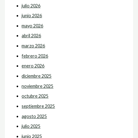
julio 2026
junio 2026
mayo 2026
abril 2026
marzo 2026
febrero 2026
enero 2026
diciembre 2025
noviembre 2025
octubre 2025
septiembre 2025
agosto 2025
julio 2025
junio 2025