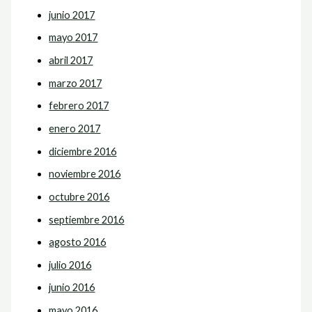
junio 2017
mayo 2017
abril 2017
marzo 2017
febrero 2017
enero 2017
diciembre 2016
noviembre 2016
octubre 2016
septiembre 2016
agosto 2016
julio 2016
junio 2016
mayo 2016