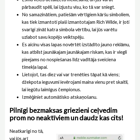
pārbaudīt spēli, lai izjustu visu, ko tā var sniegt.
No samazinātiem, patiešām vērtīgiem kāršu simboliem,
kas tiek izmantoti plaši izmantotajam Rich Wilde, ir ļoti
svarīgi zināt katra simbola vērtību, lai jūs varētu
uzlabot savu kopējo veiktspēju.
Es aicinu visas lapas novērtēt izstādīto jauno reklāmu,
kas atbilst jaunākajam jaunākajam riskam, kas ir viegli
pieejams no nospiešanas līdz vadītāja sveiciena
tīmekļa lapai.
Lietojot, tas diez vai var trenēties tāpat kā viens;
džekpota ieguvumi ievērojami maina vienu pret skaitli,
lai iegūtu laimīgus čempionus.
Izmēģiniet automātisko atskaņošanu.
Pilnīgi bezmaksas griezieni ceļvedim
prom no neaktīviem un daudz kas cits!
Neatkarīgi no tā,
vai jūs arī