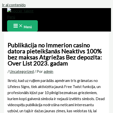
Ir al contenido
Menú
Publikācija no Immerion casino
datora pieteikšanās Neaktīvs 100%
bez maksas Atgriežas Bez depozīta:
Over List 2023. gadam
/
Uncategorized
/ Por
admin
Ikreiz, kad uz ruļļiem parādās apmēram trīs grāmatas no
Lifeless Signs, tiek aktivizēta jaunā Free Twist funkcija, un
profesionālis kļūst par 10 pilnīgi bezmaksas griezieniem,
kuriem kopš galvenā simbola ir nejauši izvēlēts simbols. Dead
videospēļu publikācija nodrošina neticami interesantu
uzbūvi, un tajā ir dažas jaunas zīmes, kas veidotas tā, lai