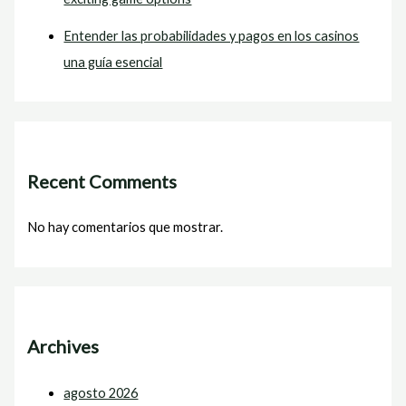
Entender las probabilidades y pagos en los casinos
una guía esencial
Recent Comments
No hay comentarios que mostrar.
Archives
agosto 2026