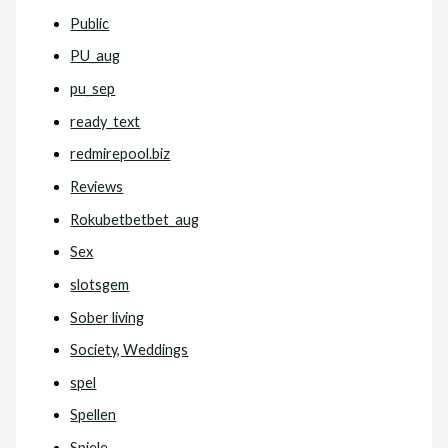
Public
PU_aug
pu_sep
ready_text
redmirepool.biz
Reviews
Rokubetbetbet_aug
Sex
slotsgem
Sober living
Society, Weddings
spel
Spellen
Spiele