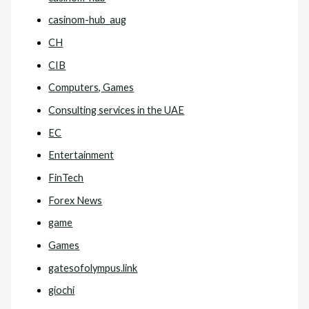
casinom-hub_aug
CH
CIB
Computers, Games
Consulting services in the UAE
EC
Entertainment
FinTech
Forex News
game
Games
gatesofolympus.link
giochi