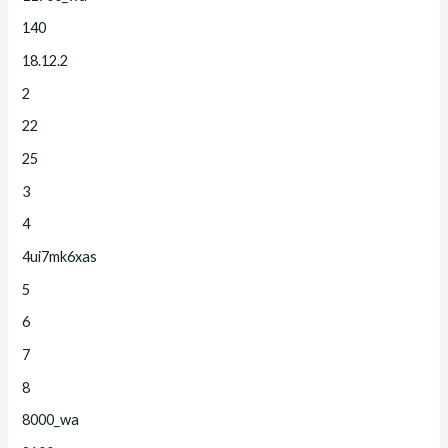
140
18.12.2
2
22
25
3
4
4ui7mk6xas
5
6
7
8
8000_wa