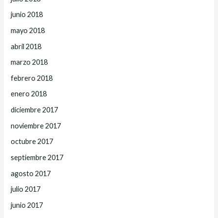
junio 2018
mayo 2018
abril 2018
marzo 2018
febrero 2018
enero 2018
diciembre 2017
noviembre 2017
octubre 2017
septiembre 2017
agosto 2017
julio 2017
junio 2017