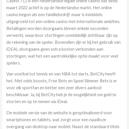
Casino 711 is een Nederlandse legale online casino dat sinds
maart 2022 actief is op de Nederlandse markt. Het online
casino begon als een familiebedrijf, maar is inmiddels
uitgegroeid tot een online casino met internationale ambities.
Betalingen worden doorgaans binnen enkele seconden
verwerkt, waardoor stortingen onmiddellijk zichtbaar zijn op
de rekening van de speler. Bovendien zijn er bij het gebruik van
iDEAL doorgaans geen extra kosten verbonden aan
stortingen, wat het een aantrekkelijke optie maakt voor veel
spelers.
Van voetbal tot tennis en van NBA tot darts, BetCity heeft
het. Met odds boosts, Free Bets en Speel Slimmer Bets is er
voor elk sportfan en better een zeer divers aanbod
beschikbaar. Ja, bij BetCity heb je de mogelijkheid om geld te
storten en op te nemen via iDeal.
De mobiele versie van de website is geoptimaliseerd voor
smartphones en tablets, wat zorgt voor een naadloze
overgang van desktop naar mobiel. Naast de standaard titels