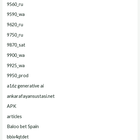
9560_ru
9590_wa
9620_ru
9750_ru
9870_sat
9900_wa
9925_wa
9950_prod
a16z generative ai
ankarafayansustasi.net
APK
articles
Baloo bet Spain
bbix4qtdet