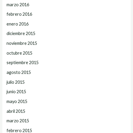
marzo 2016
febrero 2016
enero 2016
diciembre 2015
noviembre 2015
octubre 2015
septiembre 2015
agosto 2015
julio 2015
junio 2015
mayo 2015
abril 2015
marzo 2015
febrero 2015