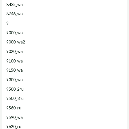
8435_wa
8746_wa
9
9000_wa
9000_wa2
9020_wa
9100_wa
9150_wa
9300_wa
9500_2ru
9500_3ru
9560_ru
9590_wa
9620_ru