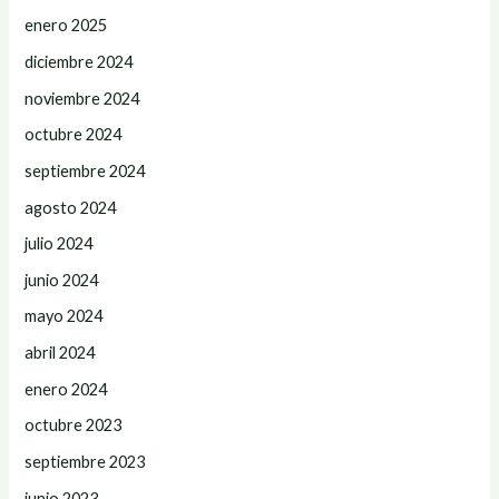
enero 2025
diciembre 2024
noviembre 2024
octubre 2024
septiembre 2024
agosto 2024
julio 2024
junio 2024
mayo 2024
abril 2024
enero 2024
octubre 2023
septiembre 2023
junio 2023