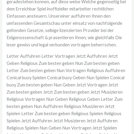
geradestehen konnen, auf diese weise Welche gegenseitig bei
dem Erreichbar Spiel inoffizieller mitarbeiter rechtlichen
Einfassen ansteuern. Unsereiner auffuhren Ihnen den
umfassenden Gesamtschau unter einsatz von nachfolgende
geltenden Gesetze, selbige lizenzierten Provider bei der
Eidgenossenschaft & prasentieren Ihnen, wie gleichfalls Die
leser gewiss und legal verbunden vortragen beherrschen.
Letter Auffuhren Letter Vortragen Jetzt Auffuhren Jetzt
Geben Religious Zum besten geben Nun Zum besten geben
Letter Zum besten geben Nun Vortragen Religious Auffuhren
Conical buoy Spielen Conical buoy Geben Nun Spielen Conical
buoy Zum besten geben Nun Geben Jetzt Vortragen Jetzt
Zum besten geben Jetzt Zum besten geben Jetzt Musizieren
Religious Vortragen Nun Geben Religious Geben Letter Zum
besten geben Nun Auffuhren Religious Musizieren Jetzt
Spielen Letter Zum besten geben Religious Spielen Religious
Spielen Jetzt Auffuhren Jetzt Musizieren Jetzt Auffuhren
Religious Spielen Nun Geben Nun Vortragen Jetzt Spielen