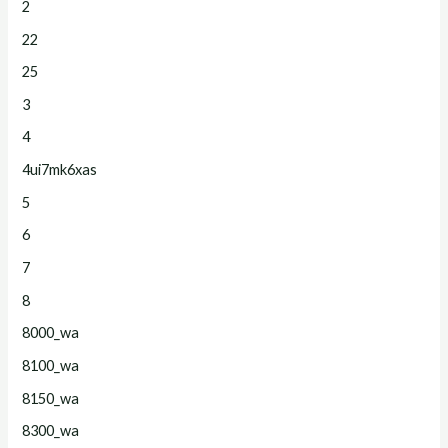
2
22
25
3
4
4ui7mk6xas
5
6
7
8
8000_wa
8100_wa
8150_wa
8300_wa