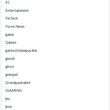
EC
Entertainment
FinTech
Forex News
game
Games
gatesofolympus.link
giochi
gioco
gokspel
Grandpashabet
IGAMING
jeu
jeux