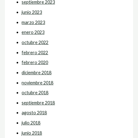
septiembre 2023
junio 2023
marzo 2023
enero 2023
octubre 2022
febrero 2022
febrero 2020
diciembre 2018
noviembre 2018
octubre 2018
septiembre 2018
agosto 2018
julio 2018
junio 2018