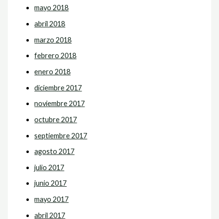
mayo 2018
abril 2018
marzo 2018
febrero 2018
enero 2018
diciembre 2017
noviembre 2017
octubre 2017
septiembre 2017
agosto 2017
julio 2017
junio 2017
mayo 2017
abril 2017