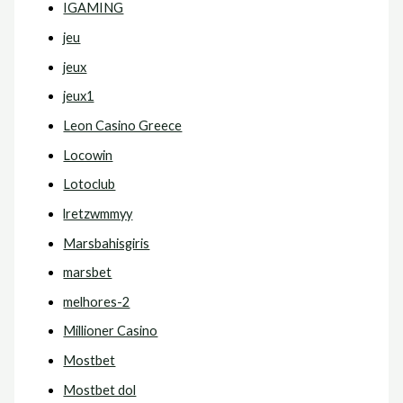
IGAMING
jeu
jeux
jeux1
Leon Casino Greece
Locowin
Lotoclub
lretzwmmyy
Marsbahisgiris
marsbet
melhores-2
Millioner Casino
Mostbet
Mostbet dol