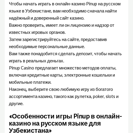
Чтобы начать играть в онлайн-казино Pinup на русском
языке в Узбекистане, вам необходимо сначала найти
надёжный и доверенный сайт казино.
Важно проверить, имеет ли он лицензию и надзор от
известных игровых органов.
Затем зарегистрируйтесь на сайте, предоставив
необходимые персональные данные.
Вам также понадобится сделать депозит, чтобы начать
играть в реальных деньгах.
Pinup Casino предлагает множество методов оплаты,
включая кредитные карты, электронные кошельки и
мобильные платежи.
Наконец, выберите свою любимую игру из богатого
ассортимента казино, такого как рулетка, poker, slots и
другие.
«Особенности игры Pinup в онлайн-
казино на русском языке для
Узбекистана»