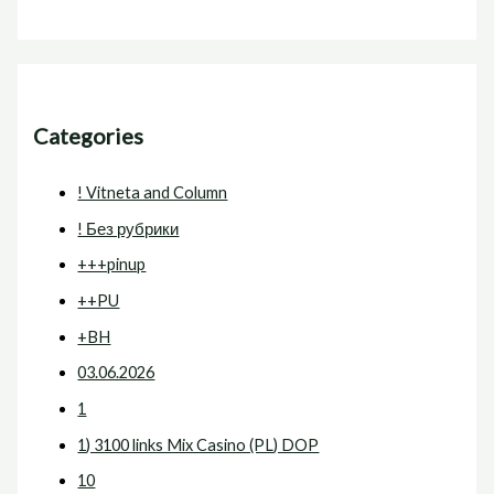
Categories
! Vitneta and Column
! Без рубрики
+++pinup
++PU
+BH
03.06.2026
1
1) 3100 links Mix Casino (PL) DOP
10