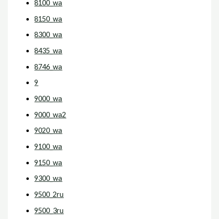
8100_wa
8150_wa
8300_wa
8435_wa
8746_wa
9
9000_wa
9000_wa2
9020_wa
9100_wa
9150_wa
9300_wa
9500_2ru
9500_3ru