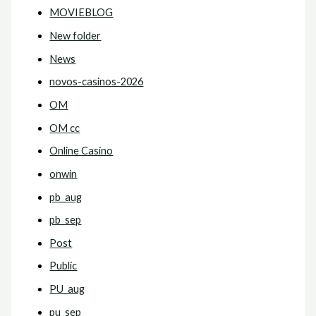
MOVIEBLOG
New folder
News
novos-casinos-2026
OM
OM cc
Online Casino
onwin
pb_aug
pb_sep
Post
Public
PU_aug
pu_sep