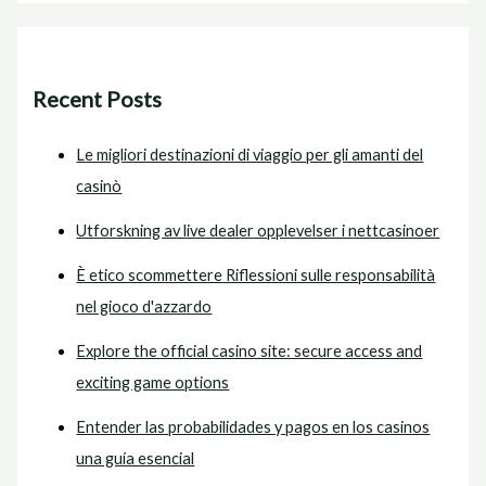
Recent Posts
Le migliori destinazioni di viaggio per gli amanti del
casinò
Utforskning av live dealer opplevelser i nettcasinoer
È etico scommettere Riflessioni sulle responsabilità
nel gioco d'azzardo
Explore the official casino site: secure access and
exciting game options
Entender las probabilidades y pagos en los casinos
una guía esencial