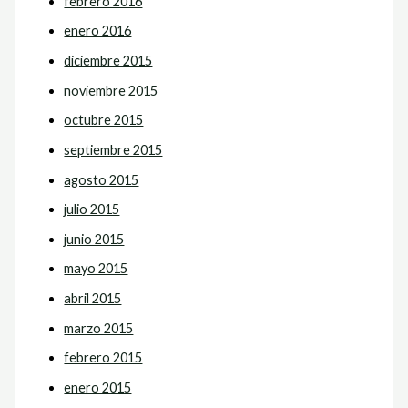
febrero 2016
enero 2016
diciembre 2015
noviembre 2015
octubre 2015
septiembre 2015
agosto 2015
julio 2015
junio 2015
mayo 2015
abril 2015
marzo 2015
febrero 2015
enero 2015