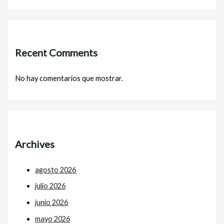
Recent Comments
No hay comentarios que mostrar.
Archives
agosto 2026
julio 2026
junio 2026
mayo 2026