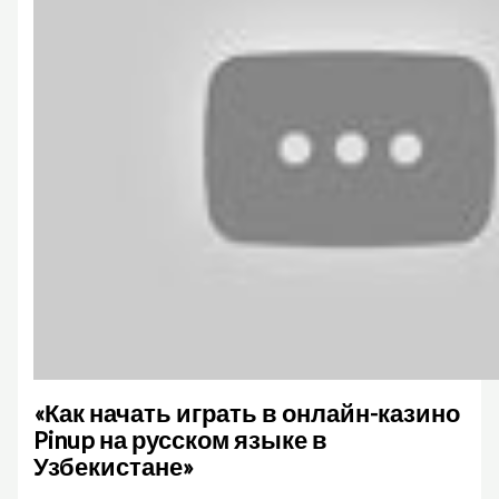
«Как начать играть в онлайн-казино
Pinup на русском языке в
Узбекистане»