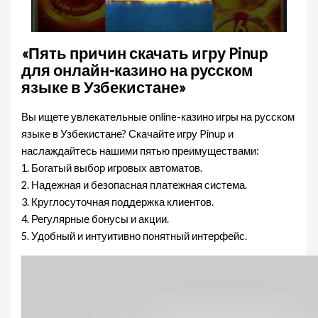
«Пять причин скачать игру Pinup
для онлайн-казино на русском
языке в Узбекистане»
Вы ищете увлекательные online-казино игры на русском
языке в Узбекистане? Скачайте игру Pinup и
наслаждайтесь нашими пятью преимуществами:
1. Богатый выбор игровых автоматов.
2. Надежная и безопасная платежная система.
3. Круглосуточная поддержка клиентов.
4. Регулярные бонусы и акции.
5. Удобный и интуитивно понятный интерфейс.