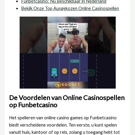
Funbetcasino: Nu Beschikbaar in Nederland
Bekijk Onze Top Ausgekozen Online Casinospellen
De Voordelen van Online Casinospellen
op Funbetcasino
Het spelieren van online casino games op Funbetcasino
biedt verscheidene voordelen. Ten eerste, u kunt spelen
vanuit huis, kantoor of op reis, zolang u toegang hebt tot