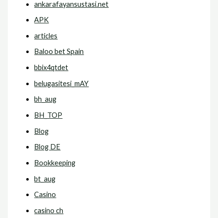
ankarafayansustasi.net
APK
articles
Baloo bet Spain
bbix4qtdet
belugasitesi_mAY
bh_aug
BH_TOP
Blog
Blog DE
Bookkeeping
bt_aug
Casino
casino ch