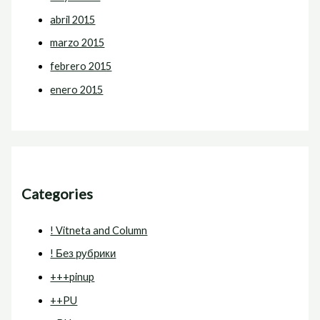
abril 2015
marzo 2015
febrero 2015
enero 2015
Categories
! Vitneta and Column
! Без рубрики
+++pinup
++PU