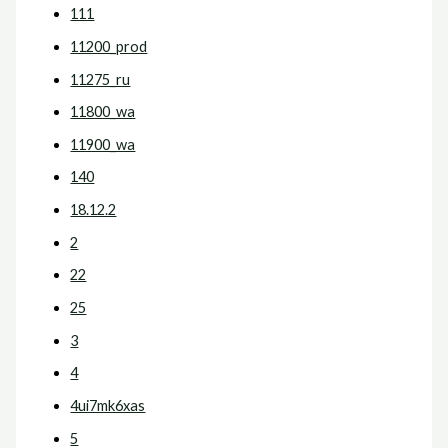
111
11200_prod
11275_ru
11800_wa
11900_wa
140
18.12.2
2
22
25
3
4
4ui7mk6xas
5