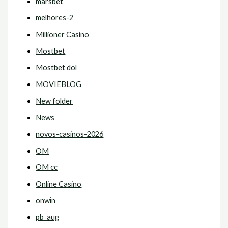
marsbet
melhores-2
Millioner Casino
Mostbet
Mostbet dol
MOVIEBLOG
New folder
News
novos-casinos-2026
OM
OM cc
Online Casino
onwin
pb_aug