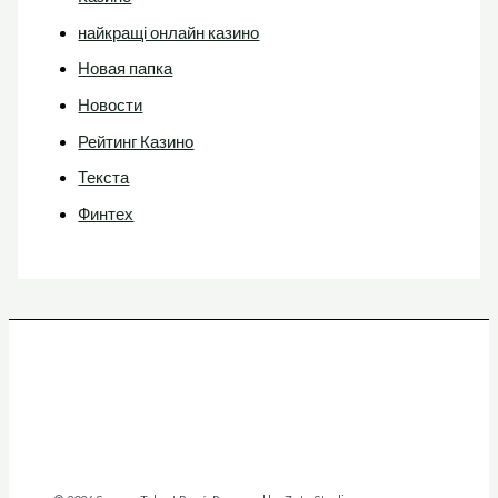
найкращі онлайн казино
Новая папка
Новости
Рейтинг Казино
Текста
Финтех