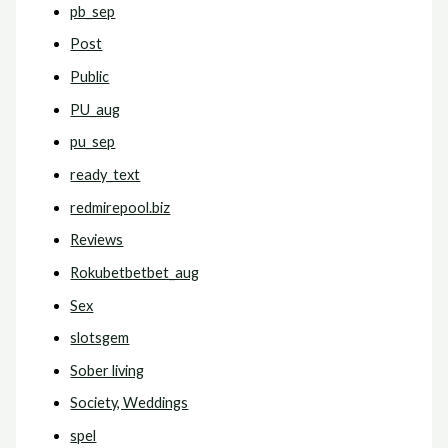
pb_sep
Post
Public
PU_aug
pu_sep
ready_text
redmirepool.biz
Reviews
Rokubetbetbet_aug
Sex
slotsgem
Sober living
Society, Weddings
spel