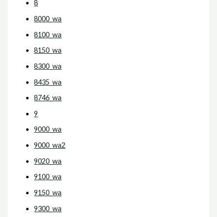
8
8000_wa
8100_wa
8150_wa
8300_wa
8435_wa
8746_wa
9
9000_wa
9000_wa2
9020_wa
9100_wa
9150_wa
9300_wa