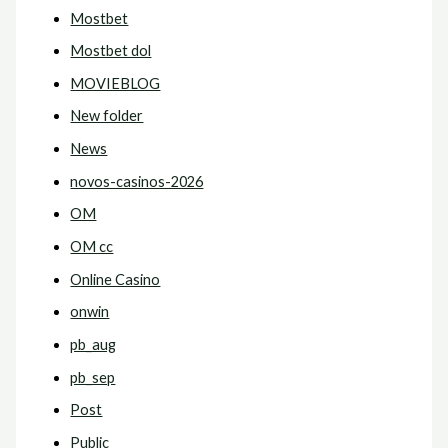
Mostbet
Mostbet dol
MOVIEBLOG
New folder
News
novos-casinos-2026
OM
OM cc
Online Casino
onwin
pb_aug
pb_sep
Post
Public