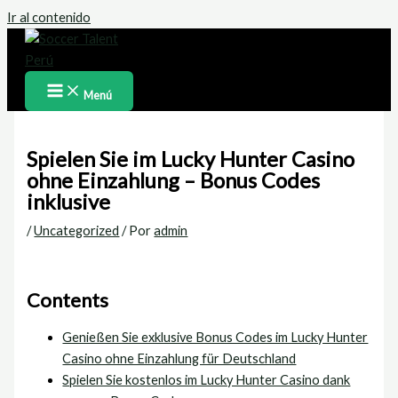
Ir al contenido
Menú
Spielen Sie im Lucky Hunter Casino
ohne Einzahlung – Bonus Codes
inklusive
/
Uncategorized
/ Por
admin
Contents
Genießen Sie exklusive Bonus Codes im Lucky Hunter
Casino ohne Einzahlung für Deutschland
Spielen Sie kostenlos im Lucky Hunter Casino dank