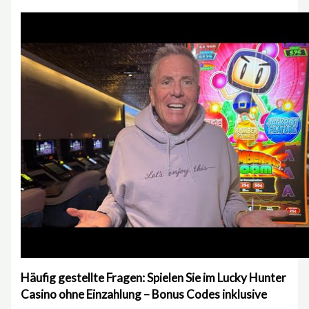
Häufig gestellte Fragen: Spielen Sie im Lucky Hunter
Casino ohne Einzahlung – Bonus Codes inklusive