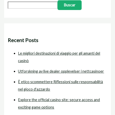
Buscar
Recent Posts
Le migliori destinazioni di viaggio per gli amanti del
casinò
Utforskning av live dealer opplevelser i nettcasinoer
È etico scommettere Riflessioni sulle responsabilità
nel gioco d'azzardo
Explore the official casino site: secure access and
exciting game options