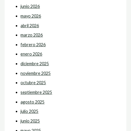
junio 2026
mayo 2026
abril 2026
marzo 2026
febrero 2026
enero 2026
diciembre 2025
noviembre 2025
octubre 2025
septiembre 2025
agosto 2025
julio 2025
junio 2025
mayo 2025