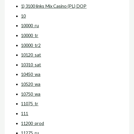
1) 3100 links Mix Casino (PL) DOP
10
10000_ru
10000_tr
10000_tr2
10120_sat
10310_sat
10450_wa
10520_wa
10750_wa
11075_tr
111
11200_prod
11275_ru