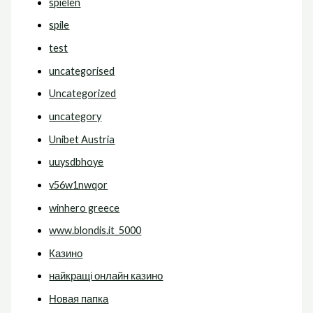
spielen
spile
test
uncategorised
Uncategorized
uncategory
Unibet Austria
uuysdbhoye
v56w1nwqor
winhero greece
www.blondis.it_5000
Казино
найкращі онлайн казино
Новая папка