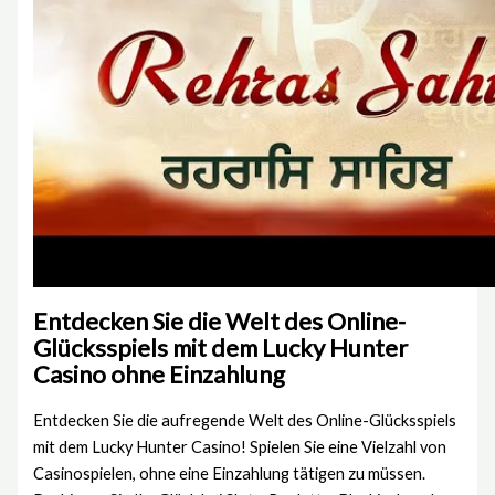
Entdecken Sie die Welt des Online-
Glücksspiels mit dem Lucky Hunter
Casino ohne Einzahlung
Entdecken Sie die aufregende Welt des Online-Glücksspiels
mit dem Lucky Hunter Casino! Spielen Sie eine Vielzahl von
Casinospielen, ohne eine Einzahlung tätigen zu müssen.