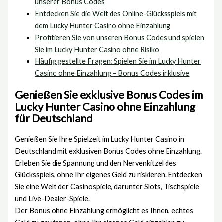
unserer Bonus Codes
Entdecken Sie die Welt des Online-Glücksspiels mit
dem Lucky Hunter Casino ohne Einzahlung
Profitieren Sie von unseren Bonus Codes und spielen
Sie im Lucky Hunter Casino ohne Risiko
Häufig gestellte Fragen: Spielen Sie im Lucky Hunter
Casino ohne Einzahlung – Bonus Codes inklusive
Genießen Sie exklusive Bonus Codes im
Lucky Hunter Casino ohne Einzahlung
für Deutschland
Genießen Sie Ihre Spielzeit im Lucky Hunter Casino in
Deutschland mit exklusiven Bonus Codes ohne Einzahlung.
Erleben Sie die Spannung und den Nervenkitzel des
Glücksspiels, ohne Ihr eigenes Geld zu riskieren. Entdecken
Sie eine Welt der Casinospiele, darunter Slots, Tischspiele
und Live-Dealer-Spiele.
Der Bonus ohne Einzahlung ermöglicht es Ihnen, echtes