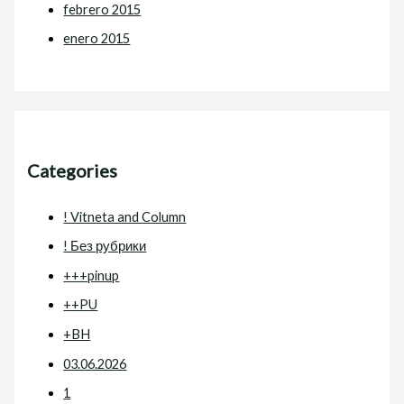
febrero 2015
enero 2015
Categories
! Vitneta and Column
! Без рубрики
+++pinup
++PU
+BH
03.06.2026
1