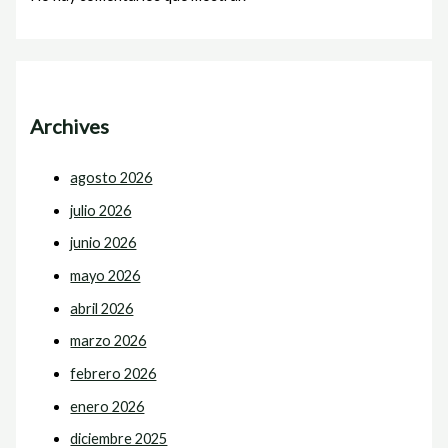
Archives
agosto 2026
julio 2026
junio 2026
mayo 2026
abril 2026
marzo 2026
febrero 2026
enero 2026
diciembre 2025