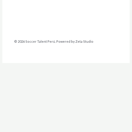
© 2026 Soccer Talent Perú. Powered by Zeta Studio