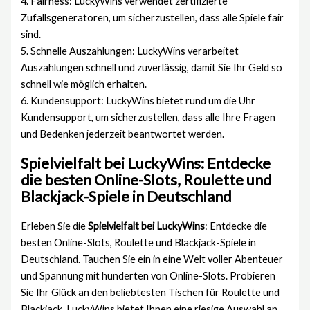
4. Fairness: LuckyWins verwendet zertifizierte
Zufallsgeneratoren, um sicherzustellen, dass alle Spiele fair
sind.
5. Schnelle Auszahlungen: LuckyWins verarbeitet
Auszahlungen schnell und zuverlässig, damit Sie Ihr Geld so
schnell wie möglich erhalten.
6. Kundensupport: LuckyWins bietet rund um die Uhr
Kundensupport, um sicherzustellen, dass alle Ihre Fragen
und Bedenken jederzeit beantwortet werden.
Spielvielfalt bei LuckyWins: Entdecke
die besten Online-Slots, Roulette und
Blackjack-Spiele in Deutschland
Erleben Sie die
Spielvielfalt bei LuckyWins
: Entdecke die
besten Online-Slots, Roulette und Blackjack-Spiele in
Deutschland. Tauchen Sie ein in eine Welt voller Abenteuer
und Spannung mit hunderten von Online-Slots. Probieren
Sie Ihr Glück an den beliebtesten Tischen für Roulette und
Blackjack. LuckyWins bietet Ihnen eine riesige Auswahl an