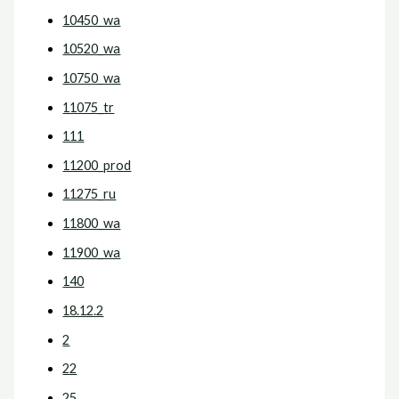
10450_wa
10520_wa
10750_wa
11075_tr
111
11200_prod
11275_ru
11800_wa
11900_wa
140
18.12.2
2
22
25