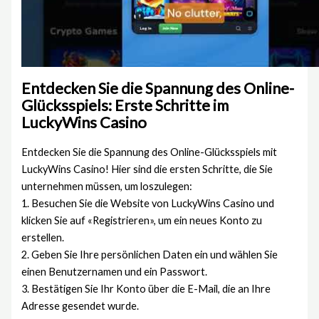
Entdecken Sie die Spannung des Online-
Glücksspiels: Erste Schritte im
LuckyWins Casino
Entdecken Sie die Spannung des Online-Glücksspiels mit
LuckyWins Casino! Hier sind die ersten Schritte, die Sie
unternehmen müssen, um loszulegen:
1. Besuchen Sie die Website von LuckyWins Casino und
klicken Sie auf «Registrieren», um ein neues Konto zu
erstellen.
2. Geben Sie Ihre persönlichen Daten ein und wählen Sie
einen Benutzernamen und ein Passwort.
3. Bestätigen Sie Ihr Konto über die E-Mail, die an Ihre
Adresse gesendet wurde.