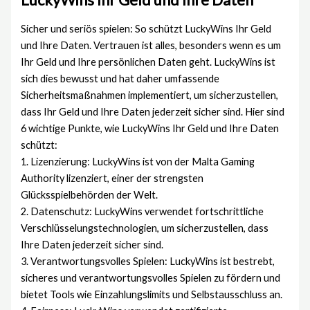
Sicher und seriös spielen: So schützt LuckyWins Ihr Geld
und Ihre Daten. Vertrauen ist alles, besonders wenn es um
Ihr Geld und Ihre persönlichen Daten geht. LuckyWins ist
sich dies bewusst und hat daher umfassende
Sicherheitsmaßnahmen implementiert, um sicherzustellen,
dass Ihr Geld und Ihre Daten jederzeit sicher sind. Hier sind
6 wichtige Punkte, wie LuckyWins Ihr Geld und Ihre Daten
schützt:
1. Lizenzierung: LuckyWins ist von der Malta Gaming
Authority lizenziert, einer der strengsten
Glücksspielbehörden der Welt.
2. Datenschutz: LuckyWins verwendet fortschrittliche
Verschlüsselungstechnologien, um sicherzustellen, dass
Ihre Daten jederzeit sicher sind.
3. Verantwortungsvolles Spielen: LuckyWins ist bestrebt,
sicheres und verantwortungsvolles Spielen zu fördern und
bietet Tools wie Einzahlungslimits und Selbstausschluss an.