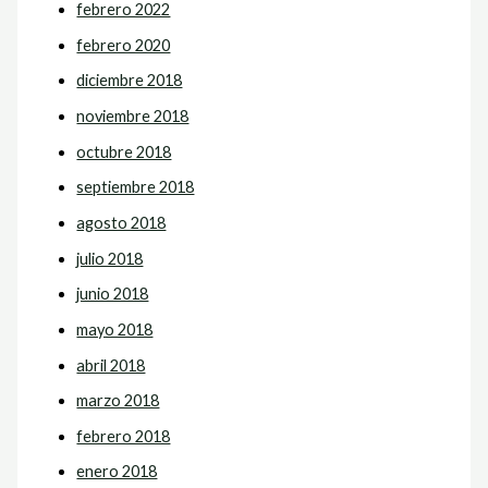
febrero 2022
febrero 2020
diciembre 2018
noviembre 2018
octubre 2018
septiembre 2018
agosto 2018
julio 2018
junio 2018
mayo 2018
abril 2018
marzo 2018
febrero 2018
enero 2018