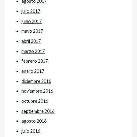
agosto 2017
julio 2017
junio 2017
mayo 2017
abril 2017
marzo 2017
febrero 2017
enero 2017
diciembre 2016
noviembre 2016
octubre 2016
septiembre 2016
agosto 2016
julio 2016