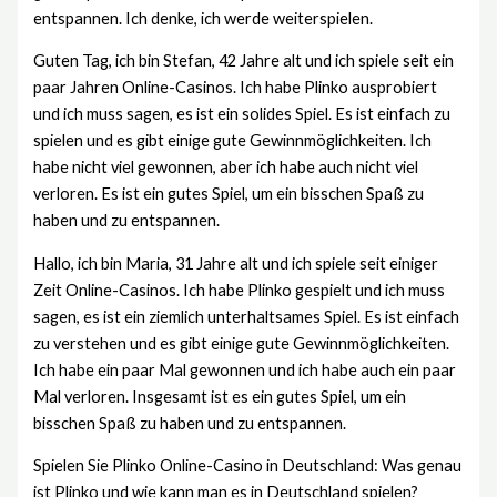
entspannen. Ich denke, ich werde weiterspielen.
Guten Tag, ich bin Stefan, 42 Jahre alt und ich spiele seit ein
paar Jahren Online-Casinos. Ich habe Plinko ausprobiert
und ich muss sagen, es ist ein solides Spiel. Es ist einfach zu
spielen und es gibt einige gute Gewinnmöglichkeiten. Ich
habe nicht viel gewonnen, aber ich habe auch nicht viel
verloren. Es ist ein gutes Spiel, um ein bisschen Spaß zu
haben und zu entspannen.
Hallo, ich bin Maria, 31 Jahre alt und ich spiele seit einiger
Zeit Online-Casinos. Ich habe Plinko gespielt und ich muss
sagen, es ist ein ziemlich unterhaltsames Spiel. Es ist einfach
zu verstehen und es gibt einige gute Gewinnmöglichkeiten.
Ich habe ein paar Mal gewonnen und ich habe auch ein paar
Mal verloren. Insgesamt ist es ein gutes Spiel, um ein
bisschen Spaß zu haben und zu entspannen.
Spielen Sie Plinko Online-Casino in Deutschland: Was genau
ist Plinko und wie kann man es in Deutschland spielen?