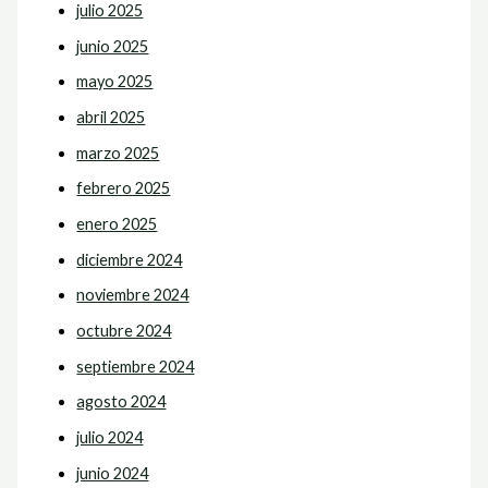
julio 2025
junio 2025
mayo 2025
abril 2025
marzo 2025
febrero 2025
enero 2025
diciembre 2024
noviembre 2024
octubre 2024
septiembre 2024
agosto 2024
julio 2024
junio 2024