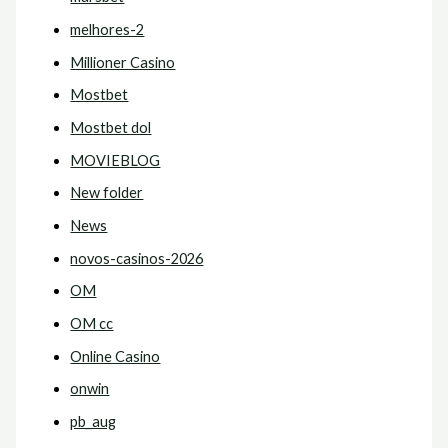
melhores-2
Millioner Casino
Mostbet
Mostbet dol
MOVIEBLOG
New folder
News
novos-casinos-2026
OM
OM cc
Online Casino
onwin
pb_aug