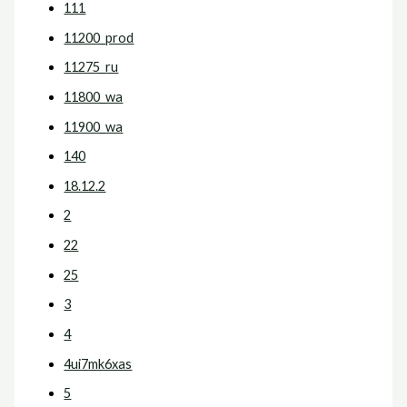
111
11200_prod
11275_ru
11800_wa
11900_wa
140
18.12.2
2
22
25
3
4
4ui7mk6xas
5