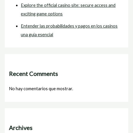
Explore the official casino site: secure access and
exciting game options
Entender las probabilidades y pagos en los casinos
una guía esencial
Recent Comments
No hay comentarios que mostrar.
Archives