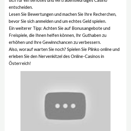
sich für ein seriöses und vertrauenswürdiges Casino
entscheiden.
Lesen Sie Bewertungen und machen Sie Ihre Recherchen,
bevor Sie sich anmelden und um echtes Geld spielen.
Ein weiterer Tipp: Achten Sie auf Bonusangebote und
Freispiele, die Ihnen helfen können, Ihr Guthaben zu
erhöhen und Ihre Gewinnchancen zu verbessern.
Also, worauf warten Sie noch? Spielen Sie Plinko online und
erleben Sie den Nervenkitzel des Online-Casinos in
Österreich!