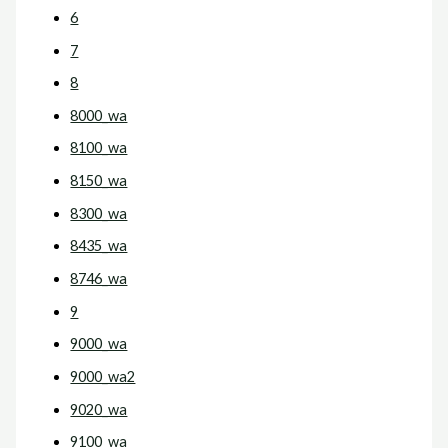
6
7
8
8000_wa
8100_wa
8150_wa
8300_wa
8435_wa
8746_wa
9
9000_wa
9000_wa2
9020_wa
9100_wa