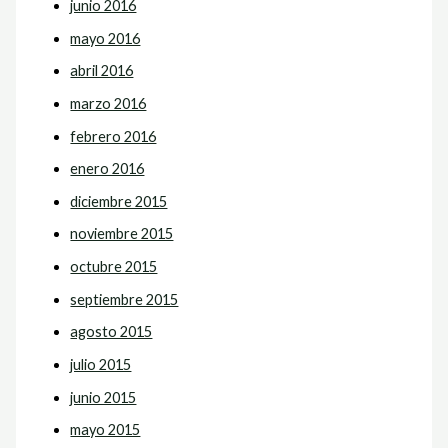
junio 2016
mayo 2016
abril 2016
marzo 2016
febrero 2016
enero 2016
diciembre 2015
noviembre 2015
octubre 2015
septiembre 2015
agosto 2015
julio 2015
junio 2015
mayo 2015