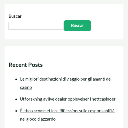
Buscar
Buscar
Recent Posts
Le migliori destinazioni di viaggio per gli amanti del
casinò
Utforskning av live dealer opplevelser i nettcasinoer
È etico scommettere Riflessioni sulle responsabilità
nel gioco d'azzardo