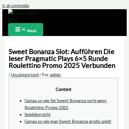
Ir al contenido
Menú
Sweet Bonanza Slot: Aufführen Die
leser Pragmatic Plays 6×5 Runde
Roulettino Promo 2025 Verbunden
/
Uncategorized
/ Por
admin
Content
Genau so wie Sie Sweet Bonanza vortragen:
Roulettino Promo 2025
Spielübersicht
Genau so wie man Sweet Bonanza gratis spielt