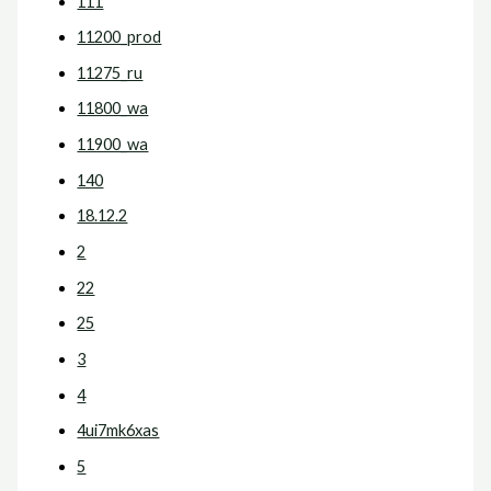
111
11200_prod
11275_ru
11800_wa
11900_wa
140
18.12.2
2
22
25
3
4
4ui7mk6xas
5