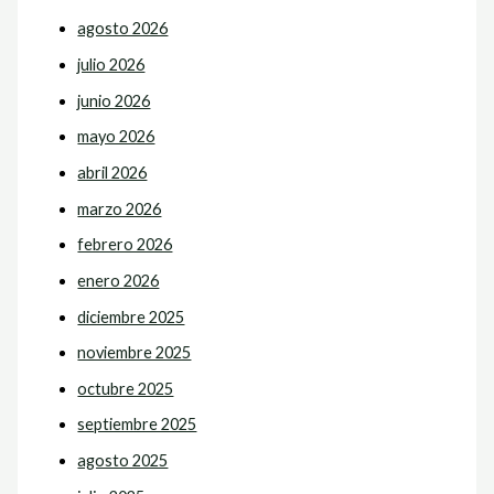
agosto 2026
julio 2026
junio 2026
mayo 2026
abril 2026
marzo 2026
febrero 2026
enero 2026
diciembre 2025
noviembre 2025
octubre 2025
septiembre 2025
agosto 2025