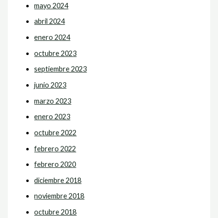
mayo 2024
abril 2024
enero 2024
octubre 2023
septiembre 2023
junio 2023
marzo 2023
enero 2023
octubre 2022
febrero 2022
febrero 2020
diciembre 2018
noviembre 2018
octubre 2018