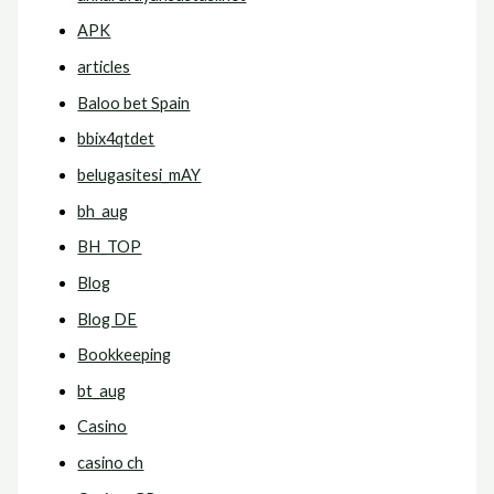
APK
articles
Baloo bet Spain
bbix4qtdet
belugasitesi_mAY
bh_aug
BH_TOP
Blog
Blog DE
Bookkeeping
bt_aug
Casino
casino ch