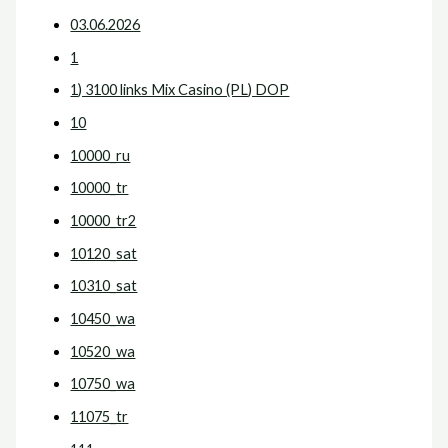
03.06.2026
1
1) 3100 links Mix Casino (PL) DOP
10
10000_ru
10000_tr
10000_tr2
10120_sat
10310_sat
10450_wa
10520_wa
10750_wa
11075_tr