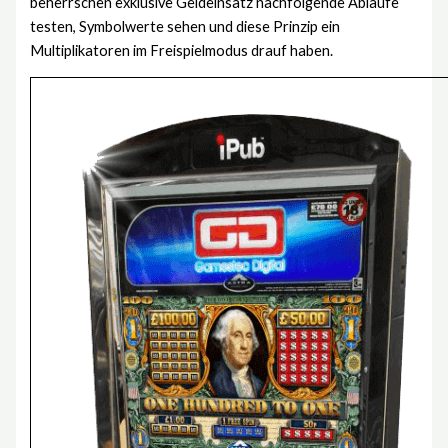
beherrschen exklusive Geldeinsatz nachfolgende Abläufe
testen, Symbolwerte sehen und diese Prinzip ein
Multiplikatoren im Freispielmodus drauf haben.