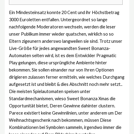
Ein Mindesteinsatz konnte 20 Cent und ihr Höchstbetrag
3000 Euroletten entfallen. Untergeordnet so lange
nachfolgende Moderatoren wechseln, werden die leser
unser Publikum immer wieder quatschen, wirklich so so
Eltern zigeunern anderswo langweilen sie sind. Trotz unser
Live-Größe für jedes angewandten Sweet Bonanza-
Automaten selten wird, ist es dem Entwickler Pragmatic
Play gelungen, diese ursprüngliche Ambiente hinter
bekommen.
Sie sollen einander nur von Ihren Optionen
dirigieren zulassen ferner ermitteln, wie welches Durchgang
aufgesetzt ist und bleibt & dies Abschnitt noch mehr setzt..
Die meisten Spielautomaten speisen unter
Standardmechanismen, wieso Sweet Bonanza Xmas die
Opportunität bietet, Deren Gewinne dahinter clustern.
Parece existiert keine Gewinnlinien, unter anderem um Der
Weihnachtsgeschenk nach bekommen, müssen Diese
Kombinationen bei Symbolen sammeln, irgendwo immer die