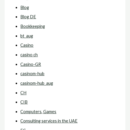
Blog
Blog DE
Bookkeeping
bt_aug
Casino
casino ch
Casino-GR
casinom-hub
casinom-hub_aug
CH
CIB
Computers, Games
Consulting services in the UAE