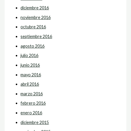
diciembre 2016
noviembre 2016
octubre 2016
septiembre 2016
agosto 2016
julio 2016
junio 2016
mayo 2016
abril 2016
marzo 2016
febrero 2016
enero 2016
diciembre 2015