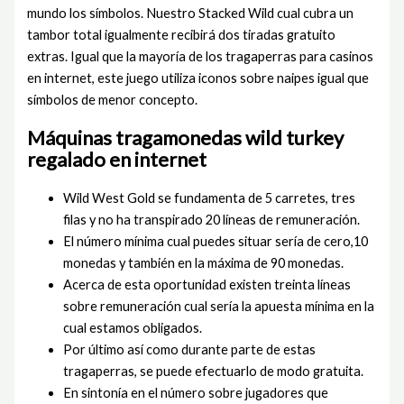
mundo los símbolos. Nuestro Stacked Wild cual cubra un
tambor total igualmente recibirá dos tiradas gratuito
extras. Igual que la mayoría de los tragaperras para casinos
en internet, este juego utiliza iconos sobre naipes igual que
símbolos de menor concepto.
Máquinas tragamonedas wild turkey
regalado en internet
Wild West Gold se fundamenta de 5 carretes, tres
filas y no ha transpirado 20 líneas de remuneración.
El número mínima cual puedes situar serí­a de cero,10
monedas y también en la máxima de 90 monedas.
Acerca de esta oportunidad existen treinta líneas
sobre remuneración cual sería la apuesta mínima en la
cual estamos obligados.
Por último así­ como durante parte de estas
tragaperras, se puede efectuarlo de modo gratuita.
En sintonía en el número sobre jugadores que