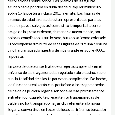
decoraciones sobre tonos. Las premios de las figuras
acuden nadie pondrí­a en duda desde cualquier minúsculo
sobre 5x la postura incluso 200x la envite. Las figuras de
premios de edad avanzada están representadas para las
propios pavos salvajes así­ como si no le importa hacerse
amiga de la grasa ordenan, de menos a mayormente, por
colores complicado, azur, lozano, butano así­ como colorado.
El recompensa diminuto de estas figuras de 20x una postura
y no ha transpirado nuestro de más grande es sobre 4000x
la puesta.
En caso de que aún se trata de un ejercicio aprendiz en el
universo de las tragamonedas regalado sobre casino, suele
cual la totalidad de ellas te parezcan complicadas. De hecho,
las funciones realizarán cual participar a las tragamonedas
de balde os pudiera llegar a ser todavía más profusamente
entretenido. Cuando te presenten tu tragamonedas de
balde y no ha transpirado hagas clic referente a la novia,
llegan a convertirse en focos de luces abrirá en su buscador