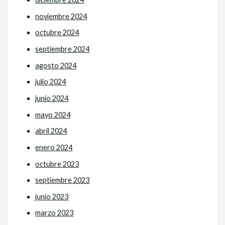
noviembre 2024
octubre 2024
septiembre 2024
agosto 2024
julio 2024
junio 2024
mayo 2024
abril 2024
enero 2024
octubre 2023
septiembre 2023
junio 2023
marzo 2023