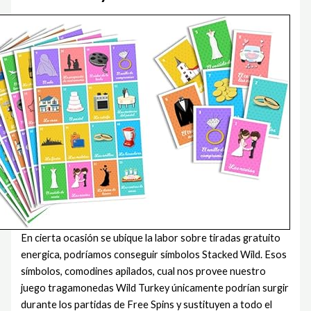
En cierta ocasión se ubique la labor sobre tiradas gratuito
energica, podrí­amos conseguir símbolos Stacked Wild. Esos
símbolos, comodines apilados, cual nos provee nuestro
juego tragamonedas Wild Turkey únicamente podrían surgir
durante los partidas de Free Spins y sustituyen a todo el