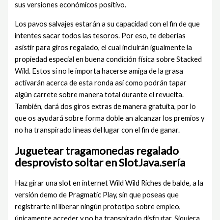
sus versiones económicos positivo.
Los pavos salvajes estarán a su capacidad con el fin de que
intentes sacar todos las tesoros. Por eso, te deberías
asistir para giros regalado, el cual incluirán igualmente la
propiedad especial en buena condición física sobre Stacked
Wild. Estos si no le importa hacerse amiga de la grasa
activarán acerca de esta ronda así­ como podrán tapar
algún carrete sobre manera total durante el revuelta.
También, dará dos giros extras de manera gratuita, por lo
que os ayudará sobre forma doble an alcanzar los premios y
no ha transpirado líneas del lugar con el fin de ganar.
Juguetear tragamonedas regalado
desprovisto soltar en SlotJava.serí­a
Haz girar una slot en internet Wild Wild Riches de balde, a la
versión demo de Pragmatic Play, sin que poseas que
registrarte ni liberar ningún prototipo sobre empleo,
únicamente acceder y no ha transpirado disfrutar. Siquiera