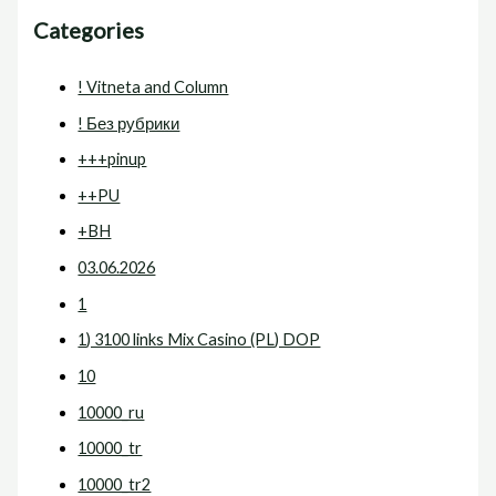
Categories
! Vitneta and Column
! Без рубрики
+++pinup
++PU
+BH
03.06.2026
1
1) 3100 links Mix Casino (PL) DOP
10
10000_ru
10000_tr
10000_tr2