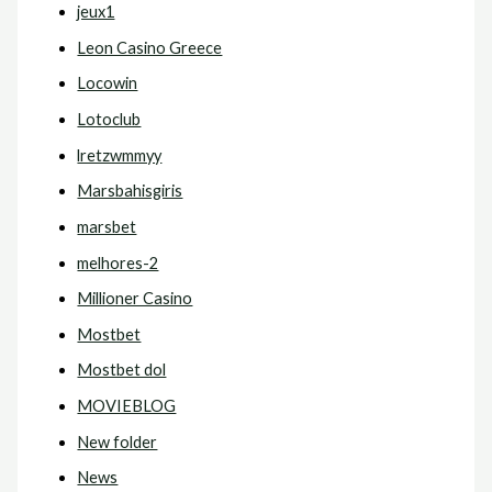
jeux1
Leon Casino Greece
Locowin
Lotoclub
lretzwmmyy
Marsbahisgiris
marsbet
melhores-2
Millioner Casino
Mostbet
Mostbet dol
MOVIEBLOG
New folder
News