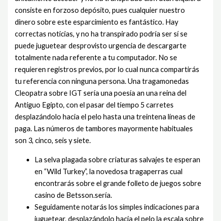
consiste en forzoso depósito, pues cualquier nuestro
dinero sobre este esparcimiento es fantástico. Hay
correctas noticias, y no ha transpirado podrí­a ser sí se
puede juguetear desprovisto urgencia de descargarte
totalmente nada referente a tu computador. No se
requieren registros previos, por lo cual nunca compartirás
tu referencia con ninguna persona. Una tragamonedas
Cleopatra sobre IGT serí­a una poesía an una reina del
Antiguo Egipto, con el pasar del tiempo 5 carretes
desplazándolo hacia el pelo hasta una treintena líneas de
paga. Las números de tambores mayormente habituales
son 3, cinco, seis y siete.
La selva plagada sobre criaturas salvajes te esperan
en “Wild Turkey”, la novedosa tragaperras cual
encontrarás sobre el grande folleto de juegos sobre
casino de Betsson.serí­a.
Seguidamente notarás los simples indicaciones para
juguetear, desplazándolo hacia el pelo la escala sobre