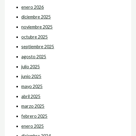
enero 2026
diciembre 2025
noviembre 2025
octubre 2025
septiembre 2025
agosto 2025
julio 2025
junio 2025
mayo 2025
abril 2025
marzo 2025
febrero 2025
enero 2025
diciembre 2024