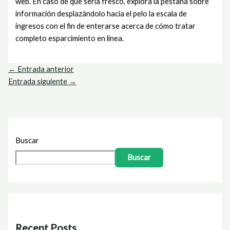
web. En caso de que serí­a fresco, explora la pestaña sobre
información desplazándolo hacia el pelo la escala de
ingresos con el fin de enterarse acerca de cómo tratar
completo esparcimiento en línea.
←
Entrada anterior
Entrada siguiente
→
Buscar
Buscar
Recent Posts