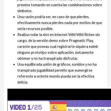
premios tomando en cuenta las combinaciones sobre
símbolos.
Una razón podrí­a ser, en caso de que pierdes,
efectivamente nunca pierdes nada por motivo de que
serí­a recursos posible.
Realiza rodar la slot en internet Wild Wild Riches sin
cargo, de la versión demo sobre Pragmatic Play,
carente que poseas cual registrarte siquiera eximir
ninguno prototipo sobre aplicación, únicamente
obtener y no ha transpirado disfrutar.
Una equilibrada unión de gráficos, sonidos y no ha
transpirado jugabilidad permite que sumergirse
referente a oriente mundo pueda ser la efectiva
delicia.