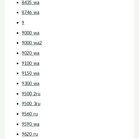
8435_wa
8746_wa
9
9000_wa
9000_wa2
9020_wa
9100_wa
9150_wa
9300_wa
9500_2ru
9500_3ru
9560_ru
9590_wa
9620_ru