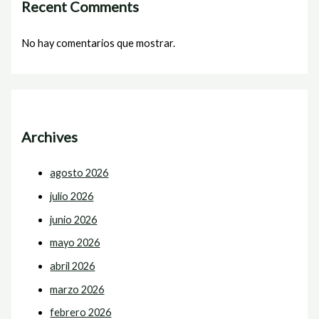
Recent Comments
No hay comentarios que mostrar.
Archives
agosto 2026
julio 2026
junio 2026
mayo 2026
abril 2026
marzo 2026
febrero 2026