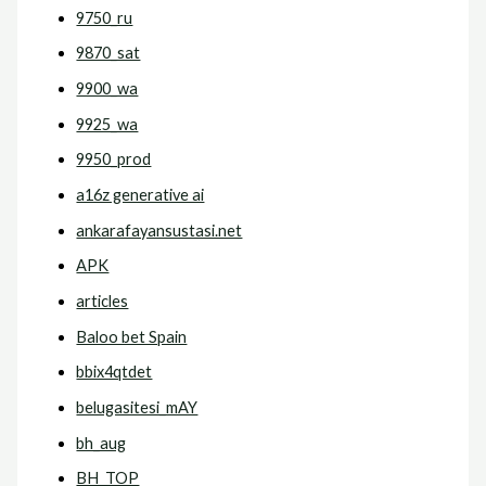
9750_ru
9870_sat
9900_wa
9925_wa
9950_prod
a16z generative ai
ankarafayansustasi.net
APK
articles
Baloo bet Spain
bbix4qtdet
belugasitesi_mAY
bh_aug
BH_TOP