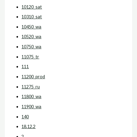
10120_sat
10310_sat
10450_wa
10520_wa
10750_wa
11075_tr
111
11200_prod
11275_ru
11800_wa
11900_wa
140
18.12.2
2