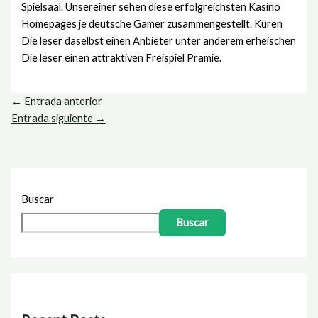
Spielsaal. Unsereiner sehen diese erfolgreichsten Kasino
Homepages je deutsche Gamer zusammengestellt. Kuren
Die leser daselbst einen Anbieter unter anderem erheischen
Die leser einen attraktiven Freispiel Pramie.
←
Entrada anterior
Entrada siguiente
→
Buscar
Buscar