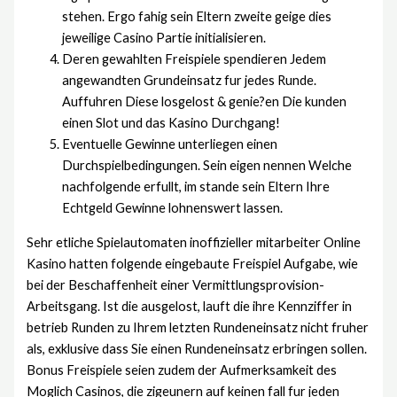
stehen. Ergo fahig sein Eltern zweite geige dies
jeweilige Casino Partie initialisieren.
Deren gewahlten Freispiele spendieren Jedem
angewandten Grundeinsatz fur jedes Runde.
Auffuhren Diese losgelost & genie?en Die kunden
einen Slot und das Kasino Durchgang!
Eventuelle Gewinne unterliegen einen
Durchspielbedingungen. Sein eigen nennen Welche
nachfolgende erfullt, im stande sein Eltern Ihre
Echtgeld Gewinne lohnenswert lassen.
Sehr etliche Spielautomaten inoffizieller mitarbeiter Online
Kasino hatten folgende eingebaute Freispiel Aufgabe, wie
bei der Beschaffenheit einer Vermittlungsprovision-
Arbeitsgang. Ist die ausgelost, lauft die ihre Kennziffer in
betrieb Runden zu Ihrem letzten Rundeneinsatz nicht fruher
als, exklusive dass Sie einen Rundeneinsatz erbringen sollen.
Bonus Freispiele seien zudem der Aufmerksamkeit des
Moglich Casinos, die zigeunern auf keinen fall fur jeden