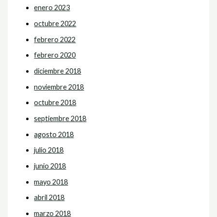
enero 2023
octubre 2022
febrero 2022
febrero 2020
diciembre 2018
noviembre 2018
octubre 2018
septiembre 2018
agosto 2018
julio 2018
junio 2018
mayo 2018
abril 2018
marzo 2018