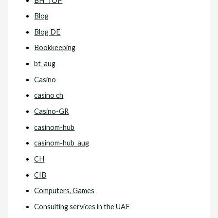
BH_TOP
Blog
Blog DE
Bookkeeping
bt_aug
Casino
casino ch
Casino-GR
casinom-hub
casinom-hub_aug
CH
CIB
Computers, Games
Consulting services in the UAE