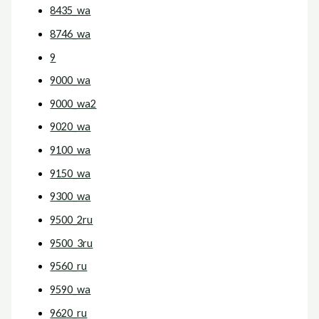
8435_wa
8746_wa
9
9000_wa
9000_wa2
9020_wa
9100_wa
9150_wa
9300_wa
9500_2ru
9500_3ru
9560_ru
9590_wa
9620_ru