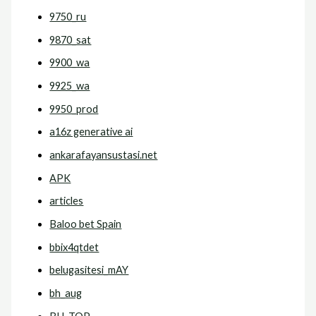
9750_ru
9870_sat
9900_wa
9925_wa
9950_prod
a16z generative ai
ankarafayansustasi.net
APK
articles
Baloo bet Spain
bbix4qtdet
belugasitesi_mAY
bh_aug