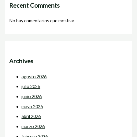
Recent Comments
No hay comentarios que mostrar.
Archives
agosto 2026
julio 2026
junio 2026
mayo 2026
abril 2026
marzo 2026
febrero 2026