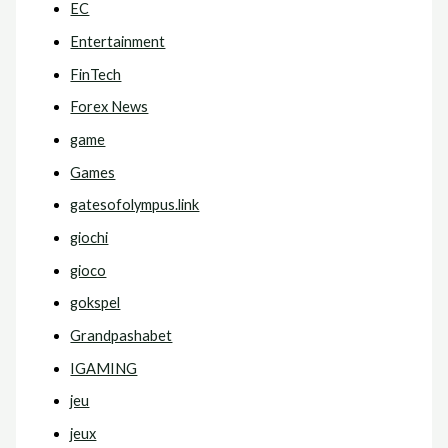
EC
Entertainment
FinTech
Forex News
game
Games
gatesofolympus.link
giochi
gioco
gokspel
Grandpashabet
IGAMING
jeu
jeux