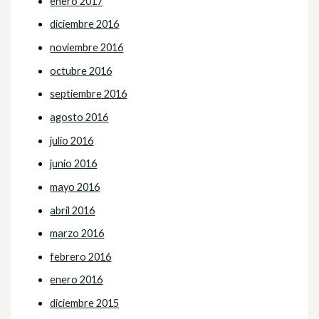
enero 2017
diciembre 2016
noviembre 2016
octubre 2016
septiembre 2016
agosto 2016
julio 2016
junio 2016
mayo 2016
abril 2016
marzo 2016
febrero 2016
enero 2016
diciembre 2015