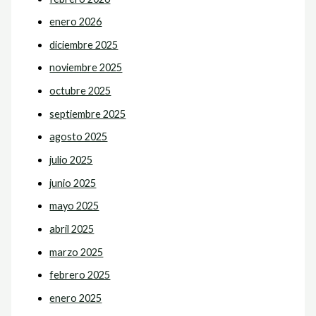
enero 2026
diciembre 2025
noviembre 2025
octubre 2025
septiembre 2025
agosto 2025
julio 2025
junio 2025
mayo 2025
abril 2025
marzo 2025
febrero 2025
enero 2025