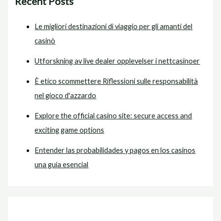
Recent Posts
Le migliori destinazioni di viaggio per gli amanti del
casinò
Utforskning av live dealer opplevelser i nettcasinoer
È etico scommettere Riflessioni sulle responsabilità
nel gioco d'azzardo
Explore the official casino site: secure access and
exciting game options
Entender las probabilidades y pagos en los casinos
una guía esencial