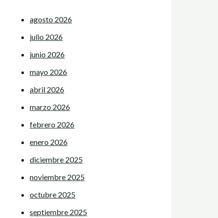
agosto 2026
julio 2026
junio 2026
mayo 2026
abril 2026
marzo 2026
febrero 2026
enero 2026
diciembre 2025
noviembre 2025
octubre 2025
septiembre 2025