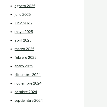
agosto 2025
julio 2025
junio 2025
mayo 2025
abril 2025
marzo 2025
febrero 2025
enero 2025
diciembre 2024
noviembre 2024
octubre 2024
septiembre 2024