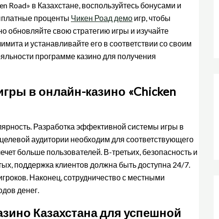
n Road» в Казахстане, воспользуйтесь бонусами и
выплатные проценты
Чикен Роад демо
игр, чтобы
рно обновляйте свою стратегию игры и изучайте
имита и устанавливайте его в соответствии со своим
ояльности программе казино для получения
гры в онлайн-казино «Chicken
лярность. Разработка эффективной системы игры в
 целевой аудитории необходим для соответствующего
ечет больше пользователей. В-третьих, безопасность и
ых, поддержка клиентов должна быть доступна 24/7.
игроков. Наконец, сотрудничество с местными
дов денег.
азино Казахстана для успешной