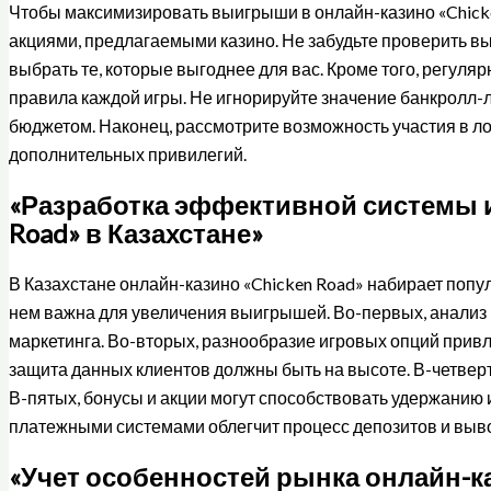
Чтобы максимизировать выигрыши в онлайн-казино «Chicke
акциями, предлагаемыми казино. Не забудьте проверить 
выбрать те, которые выгоднее для вас. Кроме того, регуля
правила каждой игры. Не игнорируйте значение банкролл-л
бюджетом. Наконец, рассмотрите возможность участия в л
дополнительных привилегий.
«Разработка эффективной системы и
Road» в Казахстане»
В Казахстане онлайн-казино «Chicken Road» набирает попу
нем важна для увеличения выигрышей. Во-первых, анализ
маркетинга. Во-вторых, разнообразие игровых опций привл
защита данных клиентов должны быть на высоте. В-четверт
В-пятых, бонусы и акции могут способствовать удержанию 
платежными системами облегчит процесс депозитов и выво
«Учет особенностей рынка онлайн-к