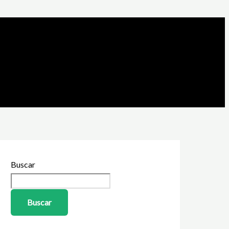
Buscar
Buscar