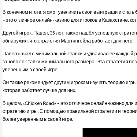
В конечном итоге, я смог увеличить свои выигрыши и стать
– это отличное онлайн-казино для игроков в Казахстане, к
Другой игрок, Павел, 35 лет, также нашёл успешную стратеги
обнаружил, что стратегия Мартингейла работает для него.
Павел начал с минимальной ставки и удваивал её каждый ра
заново со ставки минимального размера. Эта стратегия по
уверенным в своей игре.
Он также рекомендует другим игрокам изучать теорию игры 
которая работает лучше для них.
В целом, «Chicken Road» – это отличное онлайн-казино для
стратегию игры. С помощью правильной стратегии и теории
более уверенным в своей игре.