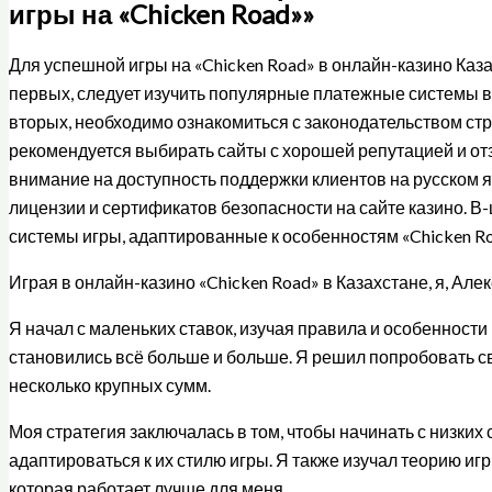
игры на «Chicken Road»»
Для успешной игры на «Chicken Road» в онлайн-казино Каз
первых, следует изучить популярные платежные системы в
вторых, необходимо ознакомиться с законодательством стр
рекомендуется выбирать сайты с хорошей репутацией и от
внимание на доступность поддержки клиентов на русском 
лицензии и сертификатов безопасности на сайте казино. В
системы игры, адаптированные к особенностям «Chicken Ro
Играя в онлайн-казино «Chicken Road» в Казахстане, я, Але
Я начал с маленьких ставок, изучая правила и особенност
становились всё больше и больше. Я решил попробовать св
несколько крупных сумм.
Моя стратегия заключалась в том, чтобы начинать с низких 
адаптироваться к их стилю игры. Я также изучал теорию игр
которая работает лучше для меня.