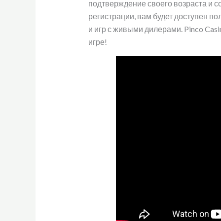
подтверждение своего возраста и с
регистрации, вам будет доступен п
и игр с живыми дилерами. Pinco Casi
игре!