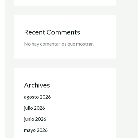
Recent Comments
No hay comentarios que mostrar.
Archives
agosto 2026
julio 2026
junio 2026
mayo 2026