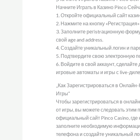
Начните Играть в Казино Pinco Сей
1. Откройте официальный сайт казин
2. Нажмите на кнопку «Регистрация»
3. Заполните регistrационную форм
свой age and address.
4. Создайте уникальный логин и паро
5. Подтвердите свою электронную по
6. Войдите в свой аккаунт, сделайте
игровые автоматы и игры с live-дил
„Как Зарегистрироваться в Онлайн-
Игры“
Чтобы зарегистрироваться в онлайн-
от игры, вы можете следовать этим
официальный сайт Pinco Casino, где
заполните необходимую информацию,
телефона и создайте уникальный л