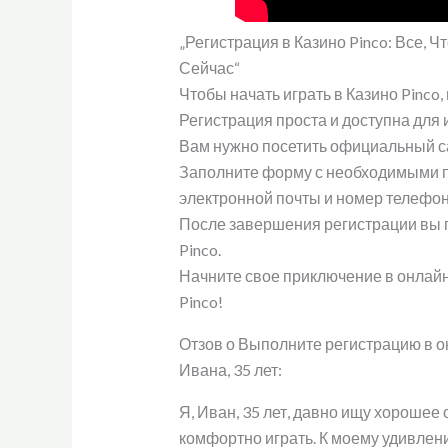
„Регистрация в Казино Pinco: Все, 
Сейчас“
Чтобы начать играть в Казино Pinco
Регистрация проста и доступна для 
Вам нужно посетить официальный сай
Заполните форму с необходимыми п
электронной почты и номер телефон
После завершения регистрации вы п
Pinco.
Начните свое приключение в онлайн
Pinco!
Отзов о Выполните регистрацию в он
Ивана, 35 лет:
Я, Иван, 35 лет, давно ищу хорошее
комфортно играть. К моему удивлению