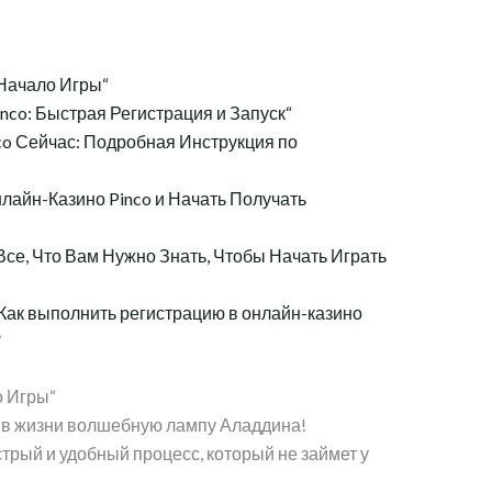
 Начало Игры“
nco: Быстрая Регистрация и Запуск“
nco Сейчас: Подробная Инструкция по
нлайн-Казино Pinco и Начать Получать
 Все, Что Вам Нужно Знать, Чтобы Начать Играть
Как выполнить регистрацию в онлайн-казино
”
о Игры“
ебя в жизни волшебную лампу Аладдина!
стрый и удобный процесс, который не займет у