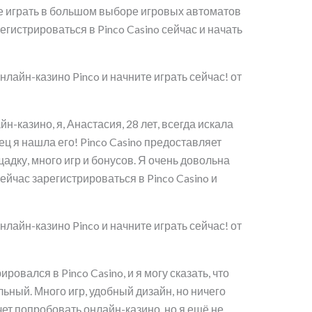
е играть в большом выборе игровых автоматов
егистрироваться в Pinco Casino сейчас и начать
лайн-казино Pinco и начните играть сейчас! от
-казино, я, Анастасия, 28 лет, всегда искала
ец я нашла его! Pinco Casino предоставляет
дку, много игр и бонусов. Я очень довольна
йчас зарегистрироваться в Pinco Casino и
лайн-казино Pinco и начните играть сейчас! от
ировался в Pinco Casino, и я могу сказать, что
ный. Много игр, удобный дизайн, но ничего
чет попробовать онлайн-казино, но я ещё не