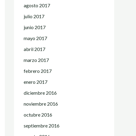
agosto 2017
julio 2017
junio 2017
mayo 2017
abril 2017
marzo 2017
febrero 2017
enero 2017
diciembre 2016
noviembre 2016
octubre 2016
septiembre 2016