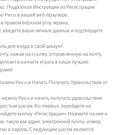
час: Подробная Инструкция по Регистрации
о Pinco в вашей веб-браузере.
 в правом верхнем углу экрана.
у, введите ваши личные данные и подтвердите
ль для входа в свой аккаунт.
чту, нажав на ссылку, отправленную на почту.
 депозит и начните играть в наши лучшие
ерами!
Казино Pinco и Начать Получать Удовольствие от
казино Pinco и начать получать удовольствие
 простым шагам. Во-первых, перейдите на
 найдете кнопку «Регистрация». Нажмите на нее и
 такую как адрес электронной почты, номер
огин и пароль. Следующим шагом является