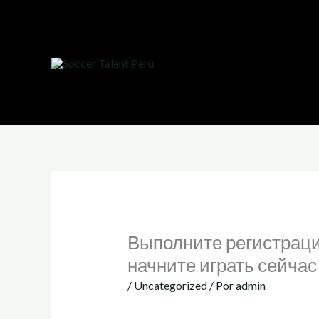
Ir
al
contenido
Выполните регистраци
начните играть сейчас
/
Uncategorized
/ Por
admin