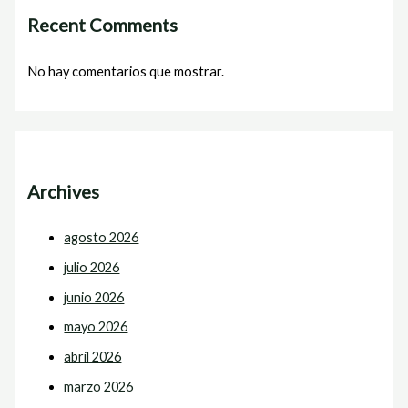
Recent Comments
No hay comentarios que mostrar.
Archives
agosto 2026
julio 2026
junio 2026
mayo 2026
abril 2026
marzo 2026