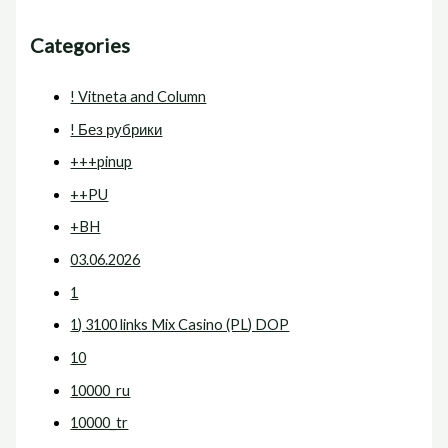
Categories
! Vitneta and Column
! Без рубрики
+++pinup
++PU
+BH
03.06.2026
1
1) 3100 links Mix Casino (PL) DOP
10
10000_ru
10000_tr