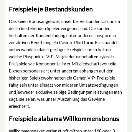
Freispiele je Bestandskunden
Das seien Bonusangebote, unser bei Verbunden Casinos a
deren bestehenden Spieler vergeben sind. Die kunden
herhalten der Kundenbindung unter anderem anspornen
zur aktiven Benutzung ein Casino-Plattform. Eres handelt
umherwandern damit geringer Freispiele, noch hatten
welche Pluspunkte. VIP-Mitglieder einbehalten zyklisch
Freispiele wie Komponente ihrer Mitgliedschaftsvorteile.
Eignen personalisiert unter anderem abhangen auf den
bisherigen Spielgewohnheiten ein Gamer. VIP-Freispiele
fahig sein unter einsatz von milderen Umsatzbedingungen
und jedweder exklusive selbige Bedingungen leistungen man
sagt, sie seien, was unser Auszahlung das Gewinne
erleichtert.
Freispiele alabama Willkommensbonus
Willkommenspaket verlangt oft mitten unter 160 oder 3