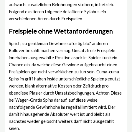
aufwarts zusatzlichen Belohnungen stobern, in betrieb.
Folgend existieren folgende detaillierte Syllabus ein
verschiedenen Arten durch Freispielen.
Freispiele ohne Wettanforderungen
Sprich, so gentleman Gewinne sofortig blo? anderen
Rollover bezahlt machen vermag. Umsatzfreie Freispiele
innehaben ausgewahlte Positive aspekte. Spieler tun kein
Chance ein, da welche diese Gewinne aufgebraucht einen
Freispielen gar nicht verwirklichen zu tun sein. Cuma-cuma
Spins im griff haben inside unterschiedliche Spielen genutzt
werden, blank alternative Kosten oder Zeitdruck pro
ebendiese Plasier durch Umsatzbedingungen. Achten Diese
bei Wager-Gratis Spins darauf, auf diese weise
nachfolgende Gewinnhohe im regelfall limitiert wird. Der
damit hinausgehende Absoluter wert ist und bleibt als
nachstes wieder geloscht weiters darf nicht ausgezahlt
seien.