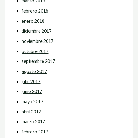
marzo 2018
febrero 2018
enero 2018
diciembre 2017
noviembre 2017
octubre 2017
septiembre 2017
agosto 2017
julio 2017
junio 2017
mayo 2017
abril 2017
marzo 2017
febrero 2017