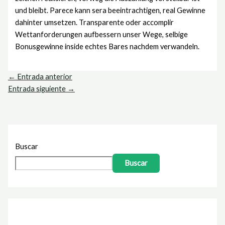
und bleibt. Parece kann sera beeintrachtigen, real Gewinne
dahinter umsetzen. Transparente oder accomplir
Wettanforderungen aufbessern unser Wege, selbige
Bonusgewinne inside echtes Bares nachdem verwandeln.
←
Entrada anterior
Entrada siguiente
→
Buscar
Buscar