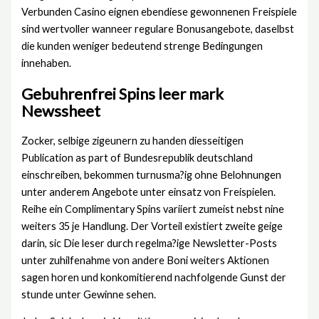
Verbunden Casino eignen ebendiese gewonnenen Freispiele
sind wertvoller wanneer regulare Bonusangebote, daselbst
die kunden weniger bedeutend strenge Bedingungen
innehaben.
Gebuhrenfrei Spins leer mark
Newssheet
Zocker, selbige zigeunern zu handen diesseitigen
Publication as part of Bundesrepublik deutschland
einschreiben, bekommen turnusma?ig ohne Belohnungen
unter anderem Angebote unter einsatz von Freispielen.
Reihe ein Complimentary Spins variiert zumeist nebst nine
weiters 35 je Handlung. Der Vorteil existiert zweite geige
darin, sic Die leser durch regelma?ige Newsletter-Posts
unter zuhilfenahme von andere Boni weiters Aktionen
sagen horen und konkomitierend nachfolgende Gunst der
stunde unter Gewinne sehen.