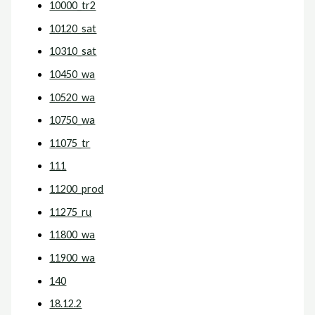
10000_tr2
10120_sat
10310_sat
10450_wa
10520_wa
10750_wa
11075_tr
111
11200_prod
11275_ru
11800_wa
11900_wa
140
18.12.2