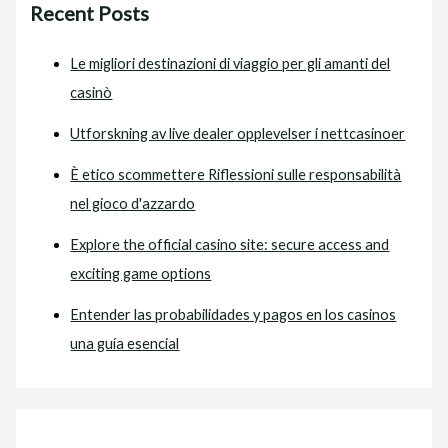
Recent Posts
Le migliori destinazioni di viaggio per gli amanti del
casinò
Utforskning av live dealer opplevelser i nettcasinoer
È etico scommettere Riflessioni sulle responsabilità
nel gioco d'azzardo
Explore the official casino site: secure access and
exciting game options
Entender las probabilidades y pagos en los casinos
una guía esencial