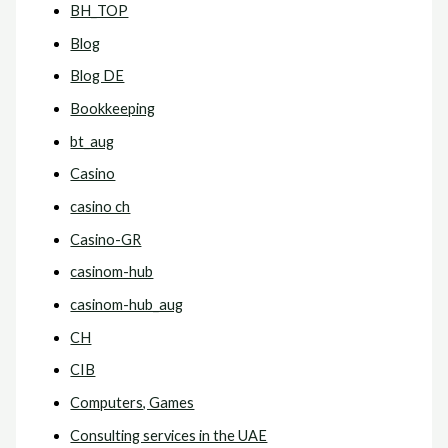
BH_TOP
Blog
Blog DE
Bookkeeping
bt_aug
Casino
casino ch
Casino-GR
casinom-hub
casinom-hub_aug
CH
CIB
Computers, Games
Consulting services in the UAE