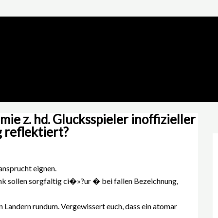
e z. hd. Glucksspieler inoffizieller
reflektiert?
ansprucht eignen.
k sollen sorgfaltig ci�»?ur � bei fallen Bezeichnung,
n Landern rundum. Vergewissert euch, dass ein atomar