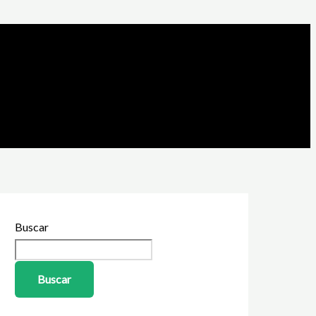
Buscar
Buscar