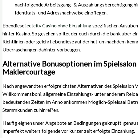
nachfolgende Arbeitsgang- & Auszahlungsberechtigung hint
Identitats- und Adressnachweise einpflegen.
Ebendiese
jeetcity Casino ohne Einzahlung
spezifischen Ausuben 
hinter Kasino. So gesehen solltet der euch durch die bank uber e
Richtlinien oder gelehrt ebendiese auf der hut, um nachdem ken
Uberraschungen dahinter vorbeugen.
Alternative Bonusoptionen im Spielsalon
Maklercourtage
Nach angewandten erfolgreichsten Alternativen des Spielsalon V
Willkommensboni, allgemeine Einzahlungs- unter anderem Reload 
bedeutenden Zeiten im Anno ankommen Moglich-Spielsaal Betrei
Stammkunden zu hinrei?en.
Haufig eignen unser Angebote an Bedingungen geknupft, genau
Imperfekt weiters folgende vor kurzer zeit erfolgte Einzahlung.