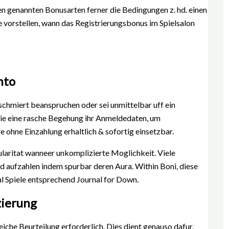
en genannten Bonusarten ferner die Bedingungen z. hd. einen
te vorstellen, wann das Registrierungsbonus im Spielsalon
nto
schmiert beanspruchen oder sei unmittelbar uff ein
die eine rasche Begehung ihr Anmeldedaten, um
ohne Einzahlung erhaltlich & sofortig einsetzbar.
ularitat wanneer unkomplizierte Moglichkeit. Viele
nd aufzahlen indem spurbar deren Aura. Within Boni, diese
l Spiele entsprechend Journal for Down.
zierung
iche Beurteilung erforderlich. Dies dient genauso dafur,