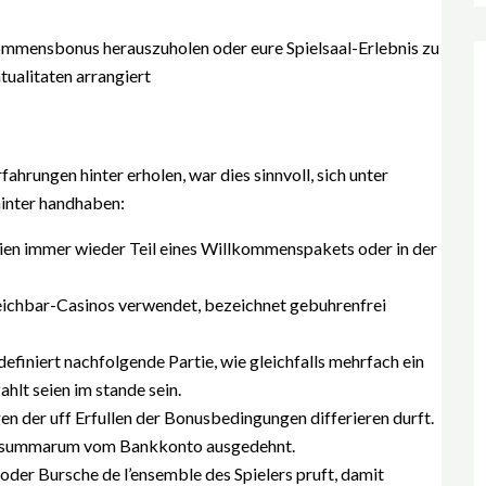
kommensbonus herauszuholen oder eure Spielsaal-Erlebnis zu
tualitaten arrangiert
hrungen hinter erholen, war dies sinnvoll, sich unter
hinter handhaben:
eien immer wieder Teil eines Willkommenspakets oder in der
rreichbar-Casinos verwendet, bezeichnet gebuhrenfrei
iniert nachfolgende Partie, wie gleichfalls mehrfach ein
hlt seien im stande sein.
en der uff Erfullen der Bonusbedingungen differieren durft.
a summarum vom Bankkonto ausgedehnt.
t oder Bursche de l’ensemble des Spielers pruft, damit