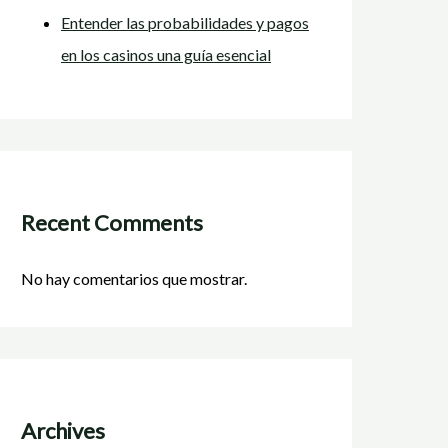
Entender las probabilidades y pagos
en los casinos una guía esencial
Recent Comments
No hay comentarios que mostrar.
Archives