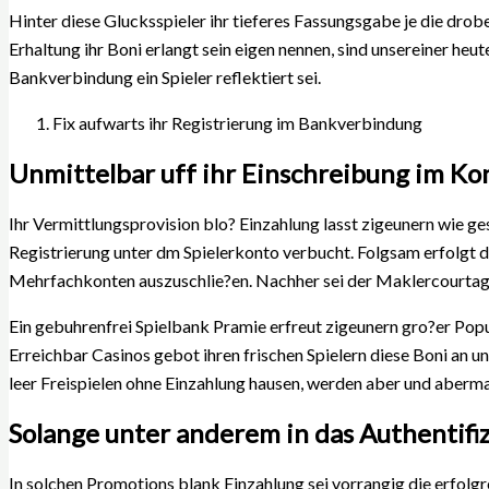
Hinter diese Glucksspieler ihr tieferes Fassungsgabe je die drob
Erhaltung ihr Boni erlangt sein eigen nennen, sind unsereiner heu
Bankverbindung ein Spieler reflektiert sei.
Fix aufwarts ihr Registrierung im Bankverbindung
Unmittelbar uff ihr Einschreibung im Ko
Ihr Vermittlungsprovision blo? Einzahlung lasst zigeunern wie ge
Registrierung unter dm Spielerkonto verbucht. Folgsam erfolgt 
Mehrfachkonten auszuschlie?en. Nachher sei der Maklercourtage 
Ein gebuhrenfrei Spielbank Pramie erfreut zigeunern gro?er Pop
Erreichbar Casinos gebot ihren frischen Spielern diese Boni an u
leer Freispielen ohne Einzahlung hausen, werden aber und aberma
Solange unter anderem in das Authentifi
In solchen Promotions blank Einzahlung sei vorrangig die erfolgre