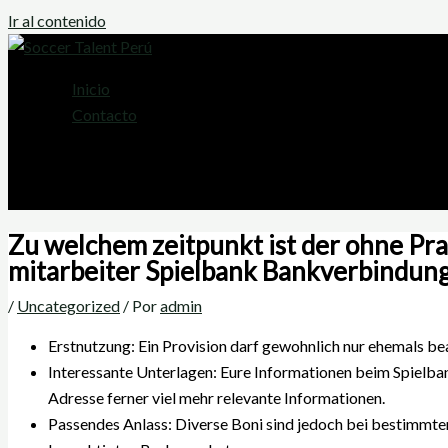
Ir al contenido
Inicio
Contacto
Zu welchem zeitpunkt ist der ohne Prami
mitarbeiter Spielbank Bankverbindung 
/
Uncategorized
/ Por
admin
Erstnutzung: Ein Provision darf gewohnlich nur ehemals be
Interessante Unterlagen: Eure Informationen beim Spielban
Adresse ferner viel mehr relevante Informationen.
Passendes Anlass: Diverse Boni sind jedoch bei bestimmte