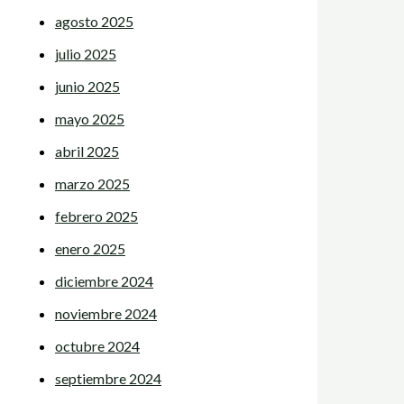
agosto 2025
julio 2025
junio 2025
mayo 2025
abril 2025
marzo 2025
febrero 2025
enero 2025
diciembre 2024
noviembre 2024
octubre 2024
septiembre 2024