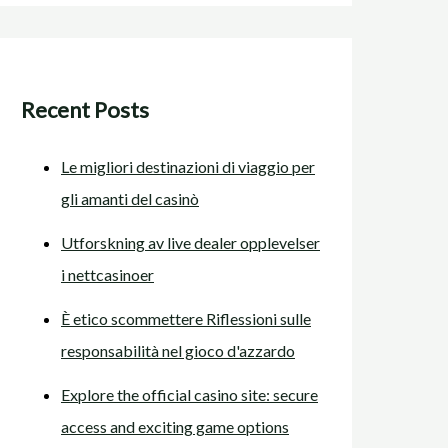
Recent Posts
Le migliori destinazioni di viaggio per
gli amanti del casinò
Utforskning av live dealer opplevelser
i nettcasinoer
È etico scommettere Riflessioni sulle
responsabilità nel gioco d'azzardo
Explore the official casino site: secure
access and exciting game options