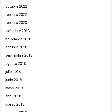
octubre 2022
febrero 2022
febrero 2020
diciembre 2018
noviembre 2018
octubre 2018
septiembre 2018
agosto 2018
julio 2018
junio 2018
mayo 2018
abril 2018
marzo 2018