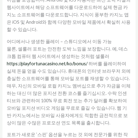
웹사이트에서 해당 소프트웨어를 다운로드하여 실제 현금 카
지노 소프트웨어를 다운로드합니다. 지식이 풍부한 카지노 앱
은 iOS 및 Android와 함께 다양한 모바일 제품에서 확실히 사용
할 수 있습니다.
어디에서나 생생한 플레이 – 스튜디오에서 이동 가능
물론, 셀룰러 포트는 안전한 도박 느낌을 보장합니다. 예, 데스
크톱 컴퓨터 웹 사이트에서 생성하는 것처럼 셀룰러
https://playfortunacasino.net/ko/bonus/
하버를 플레이하여
실제 돈을 얻을 수도 있습니다. 휴대폰의 인터넷 브라우저 외에
충실한 소프트웨어를 통해 모바일 포트를 재생할 수 있습니다.
매우, 자신의 모바일 로컬 카지노 멤버십으로 추가 자금을 이체
하는 대신 더 많은 포지션 전환 코스를 즐기십시오. 수락 인센
티브와 관련하여 100% 무료 회전 또는 추가 달러를 확보하여
모바일 포지션 비디오 게임을 무료로 즐길 수 있습니다. 웹 기
반 카지노에서는 모바일 사용자에게도 적합한 금전적으로 보
상이 많은 수많은 프로모션 연도 목록을 출시합니다.
포트가 새로운 ‘스핀’ 옵션을 누르는 것 외에 전문가를 위한 작