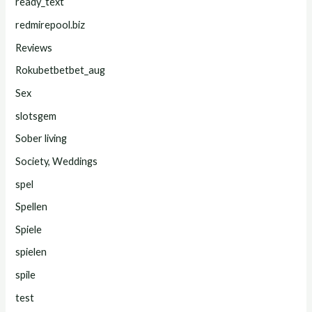
ready_text
redmirepool.biz
Reviews
Rokubetbetbet_aug
Sex
slotsgem
Sober living
Society, Weddings
spel
Spellen
Spiele
spielen
spile
test