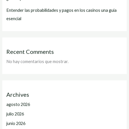
Entender las probabilidades y pagos en los casinos una guía
esencial
Recent Comments
No hay comentarios que mostrar.
Archives
agosto 2026
julio 2026
junio 2026