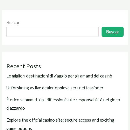
Buscar
Buscar
Recent Posts
Le migliori destinazioni di viaggio per gli amanti del casinò
Utforskning av live dealer opplevelser i nettcasinoer
È etico scommettere Riflessioni sulle responsabilità nel gioco
d'azzardo
Explore the official casino site: secure access and exciting
game options