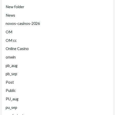
New folder
News
novos-casinos-2026
OM
OM cc
Online Casino
onwin
pb_aug
pb_sep
Post
Public
PU_aug
pu_sep