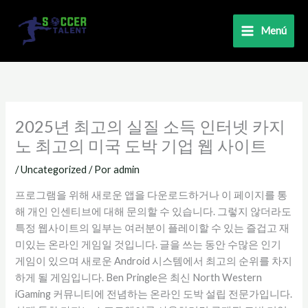
Ir
al
Menú
contenido
2025년 최고의 실질 소득 인터넷 카지
노 최고의 미국 도박 기업 웹 사이트
/
Uncategorized
/ Por
admin
프로그램을 위해 새로운 앱을 다운로드하거나 이 페이지를 통
해 개인 인센티브에 대해 문의할 수 있습니다. 그렇지 않더라도
특정 웹사이트의 일부는 여러분이 플레이할 수 있는 즐겁고 재
미있는 온라인 게임일 것입니다. 글을 쓰는 동안 수많은 인기
게임이 있으며 새로운 Android 시스템에서 최고의 순위를 차지
하게 될 게임입니다. Ben Pringle은 최신 North Western
iGaming 커뮤니티에 전념하는 온라인 도박 설립 전문가입니다.