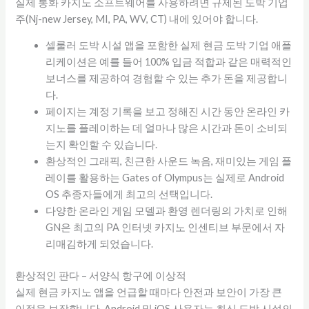
실제 통화 카지노 소프트웨어를 사용하려면 규제된 도박 기업
주(Nj-new Jersey, MI, PA, WV, CT) 내에 있어야 합니다.
셀룰러 도박 시설 앱을 포함한 실제 현금 도박 기업 애플
리케이션은 예를 들어 100% 입금 적합과 같은 매력적인
보너스를 제공하여 경험할 수 있는 추가 돈을 제공합니
다.
페이지는 계정 기록을 보고 정해진 시간 동안 온라인 카
지노를 플레이하는 데 얼마나 많은 시간과 돈이 소비되
는지 확인할 수 있습니다.
환상적인 그래픽, 친근한 사운드 녹음, 재미있는 게임 플
레이를 활용하는 Gates of Olympus는 실제로 Android
OS 추종자들에게 최고의 선택입니다.
다양한 온라인 게임 모델과 환영 렌더링의 가치로 인해
GN은 최고의 PA 인터넷 카지노 인센티브 부문에서 자
리매김하게 되었습니다.
환상적인 판다 – 서양식 항구에 이상적
실제 현금 카지노 앱을 언급할 때마다 안전과 보안이 가장 큰
이점을 보장합니다. Android 및 iOS 사용자는 최신 도박 시설의