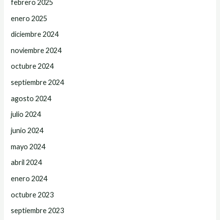
febrero 2025
enero 2025
diciembre 2024
noviembre 2024
octubre 2024
septiembre 2024
agosto 2024
julio 2024
junio 2024
mayo 2024
abril 2024
enero 2024
octubre 2023
septiembre 2023