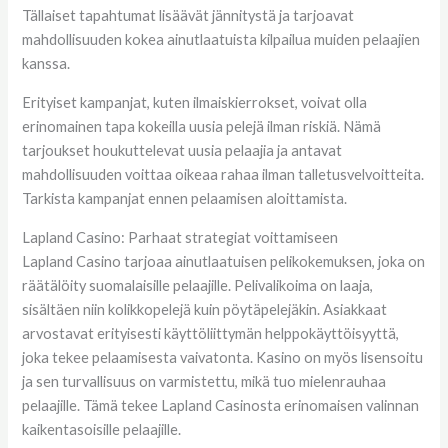
Tällaiset tapahtumat lisäävät jännitystä ja tarjoavat
mahdollisuuden kokea ainutlaatuista kilpailua muiden pelaajien
kanssa.
Erityiset kampanjat, kuten ilmaiskierrokset, voivat olla
erinomainen tapa kokeilla uusia pelejä ilman riskiä. Nämä
tarjoukset houkuttelevat uusia pelaajia ja antavat
mahdollisuuden voittaa oikeaa rahaa ilman talletusvelvoitteita.
Tarkista kampanjat ennen pelaamisen aloittamista.
Lapland Casino: Parhaat strategiat voittamiseen
Lapland Casino tarjoaa ainutlaatuisen pelikokemuksen, joka on
räätälöity suomalaisille pelaajille. Pelivalikoima on laaja,
sisältäen niin kolikkopelejä kuin pöytäpelejäkin. Asiakkaat
arvostavat erityisesti käyttöliittymän helppokäyttöisyyttä,
joka tekee pelaamisesta vaivatonta. Kasino on myös lisensoitu
ja sen turvallisuus on varmistettu, mikä tuo mielenrauhaa
pelaajille. Tämä tekee Lapland Casinosta erinomaisen valinnan
kaikentasoisille pelaajille.