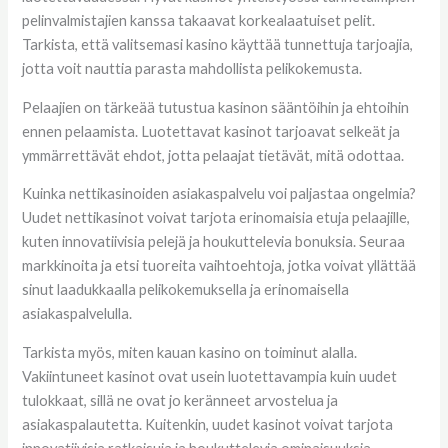
pelinvalmistajien kanssa takaavat korkealaatuiset pelit.
Tarkista, että valitsemasi kasino käyttää tunnettuja tarjoajia,
jotta voit nauttia parasta mahdollista pelikokemusta.
Pelaajien on tärkeää tutustua kasinon sääntöihin ja ehtoihin
ennen pelaamista. Luotettavat kasinot tarjoavat selkeät ja
ymmärrettävät ehdot, jotta pelaajat tietävät, mitä odottaa.
Kuinka nettikasinoiden asiakaspalvelu voi paljastaa ongelmia?
Uudet nettikasinot voivat tarjota erinomaisia etuja pelaajille,
kuten innovatiivisia pelejä ja houkuttelevia bonuksia. Seuraa
markkinoita ja etsi tuoreita vaihtoehtoja, jotka voivat yllättää
sinut laadukkaalla pelikokemuksella ja erinomaisella
asiakaspalvelulla.
Tarkista myös, miten kauan kasino on toiminut alalla.
Vakiintuneet kasinot ovat usein luotettavampia kuin uudet
tulokkaat, sillä ne ovat jo keränneet arvostelua ja
asiakaspalautetta. Kuitenkin, uudet kasinot voivat tarjota