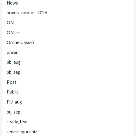
News
novos-casinos-2026
OM
OM cc
Online Casino
onwin
pb_aug
pb_sep
Post
Public
PU_aug
pu_sep
ready_text
redmirepool.biz