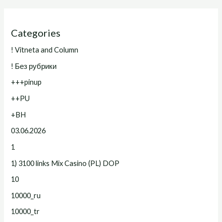
Categories
! Vitneta and Column
! Без рубрики
+++pinup
++PU
+BH
03.06.2026
1
1) 3100 links Mix Casino (PL) DOP
10
10000_ru
10000_tr