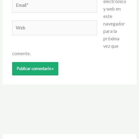
Email*
electrónico
y web en
este
Web
navegador
para la
próxima
vez que
comente.