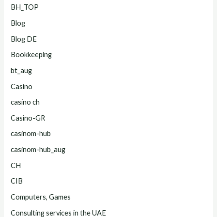
BH_TOP
Blog
Blog DE
Bookkeeping
bt_aug
Casino
casino ch
Casino-GR
casinom-hub
casinom-hub_aug
CH
CIB
Computers, Games
Consulting services in the UAE