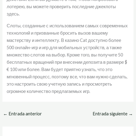
лотерею, вы можете проверить последние джекпоты
здесь.
Слоты, созданные с использованием самых современных
технологий и призванные бросить вызов вашему
мастерству и интеллекту. В казино Cat доступно более
500 онлайн-игр и игр для мобильных устройств, а также
множество слотов на выбор. Кроме того, вы получите 50
бесплатных вращений при внесении депозита в размере $
€ 100 или более. Вам будет приятно узнать, что это
мгновенный процесс, поэтому все, что вам нужно сделать,
это настроить свою учетную запись и просмотреть
огромное количество предлагаемых игр.
←
Entrada anterior
Entrada siguiente
→