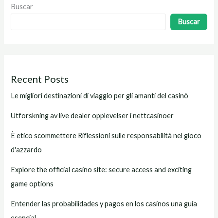
Buscar
Buscar
Recent Posts
Le migliori destinazioni di viaggio per gli amanti del casinò
Utforskning av live dealer opplevelser i nettcasinoer
È etico scommettere Riflessioni sulle responsabilità nel gioco
d'azzardo
Explore the official casino site: secure access and exciting
game options
Entender las probabilidades y pagos en los casinos una guía
esencial