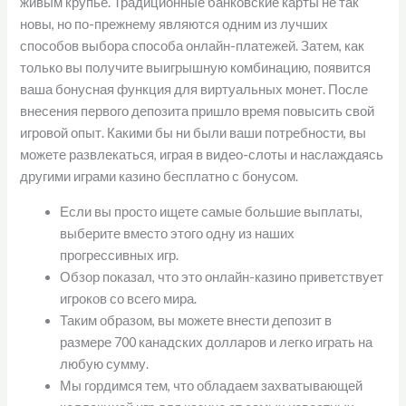
живым крупье. Традиционные банковские карты не так
новы, но по-прежнему являются одним из лучших
способов выбора способа онлайн-платежей. Затем, как
только вы получите выигрышную комбинацию, появится
ваша бонусная функция для виртуальных монет. После
внесения первого депозита пришло время повысить свой
игровой опыт. Какими бы ни были ваши потребности, вы
можете развлекаться, играя в видео-слоты и наслаждаясь
другими играми казино бесплатно с бонусом.
Если вы просто ищете самые большие выплаты,
выберите вместо этого одну из наших
прогрессивных игр.
Обзор показал, что это онлайн-казино приветствует
игроков со всего мира.
Таким образом, вы можете внести депозит в
размере 700 канадских долларов и легко играть на
любую сумму.
Мы гордимся тем, что обладаем захватывающей