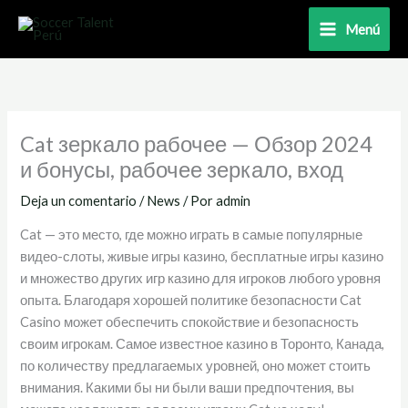
Ir
Menú
al
contenido
Cat зеркало рабочее — Обзор 2024
и бонусы, рабочее зеркало, вход
Deja un comentario
/
News
/ Por
admin
Cat — это место, где можно играть в самые популярные
видео-слоты, живые игры казино, бесплатные игры казино
и множество других игр казино для игроков любого уровня
опыта. Благодаря хорошей политике безопасности Cat
Casino может обеспечить спокойствие и безопасность
своим игрокам. Самое известное казино в Торонто, Канада,
по количеству предлагаемых уровней, оно может стоить
внимания. Какими бы ни были ваши предпочтения, вы