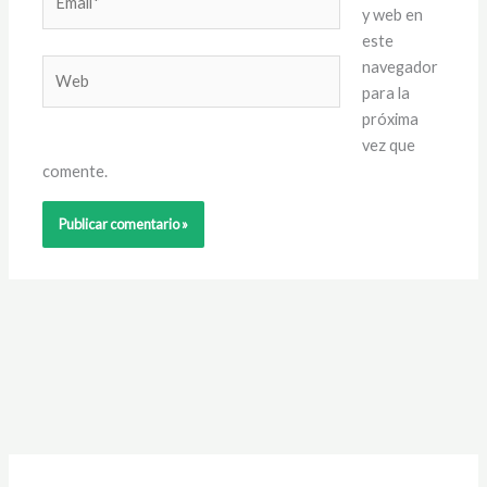
y web en
este
Web
navegador
para la
próxima
vez que
comente.