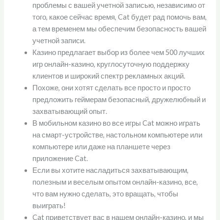
проблемы с вашей учетной записью, независимо от
того, какое сейчас время, Cat будет рад помочь вам,
а тем временем мы обеспечим безопасность вашей
учетной записи.
Казино предлагает выбор из более чем 500 лучших
игр онлайн-казино, круглосуточную поддержку
клиентов и широкий спектр рекламных акций.
Похоже, они хотят сделать все просто и просто
предложить геймерам безопасный, дружелюбный и
захватывающий опыт.
В мобильном казино во все игры Cat можно играть
на смарт-устройстве, настольном компьютере или
компьютере или даже на планшете через
приложение Cat.
Если вы хотите насладиться захватывающим,
полезным и веселым опытом онлайн-казино, все,
что вам нужно сделать, это вращать, чтобы
выиграть!
Cat приветствует вас в нашем онлайн-казино, и мы