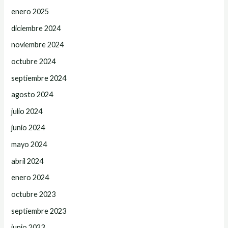
enero 2025
diciembre 2024
noviembre 2024
octubre 2024
septiembre 2024
agosto 2024
julio 2024
junio 2024
mayo 2024
abril 2024
enero 2024
octubre 2023
septiembre 2023
junio 2023