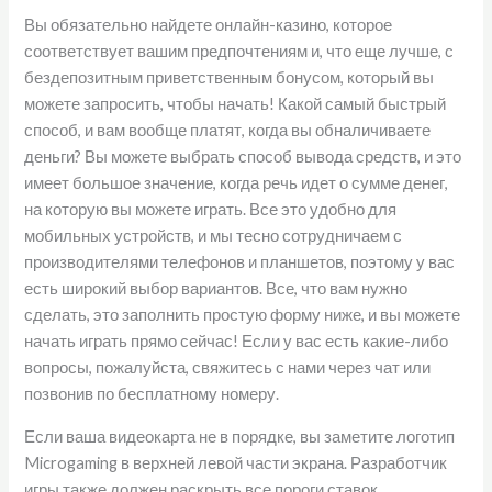
Вы обязательно найдете онлайн-казино, которое
соответствует вашим предпочтениям и, что еще лучше, с
бездепозитным приветственным бонусом, который вы
можете запросить, чтобы начать! Какой самый быстрый
способ, и вам вообще платят, когда вы обналичиваете
деньги? Вы можете выбрать способ вывода средств, и это
имеет большое значение, когда речь идет о сумме денег,
на которую вы можете играть. Все это удобно для
мобильных устройств, и мы тесно сотрудничаем с
производителями телефонов и планшетов, поэтому у вас
есть широкий выбор вариантов. Все, что вам нужно
сделать, это заполнить простую форму ниже, и вы можете
начать играть прямо сейчас! Если у вас есть какие-либо
вопросы, пожалуйста, свяжитесь с нами через чат или
позвонив по бесплатному номеру.
Если ваша видеокарта не в порядке, вы заметите логотип
Microgaming в верхней левой части экрана. Разработчик
игры также должен раскрыть все пороги ставок,