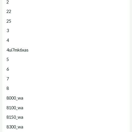
2
22
25
3
4
4ui7mk6xas
5
6
7
8
8000_wa
8100_wa
8150_wa
8300_wa