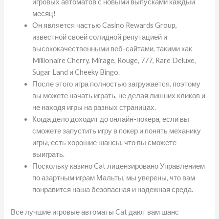
игровых автоматов с новыми выпусками каждый
месяц!
Он является частью Casino Rewards Group,
известной своей солидной репутацией и
высококачественными веб-сайтами, такими как
Millionaire Cherry, Mirage, Rouge, 777, Rare Deluxe,
Sugar Land и Cheeky Bingo.
После этого игра полностью загружается, поэтому
вы можете начать играть, не делая лишних кликов и
не находя игры на разных страницах.
Когда дело доходит до онлайн-покера, если вы
сможете запустить игру в покер и понять механику
игры, есть хорошие шансы, что вы сможете
выиграть.
Поскольку казино Cat лицензировано Управлением
по азартным играм Мальты, мы уверены, что вам
понравится наша безопасная и надежная среда.
Все лучшие игровые автоматы Cat дают вам шанс