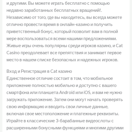
и другими. Вы можете играть бесплатно с помощью
недавно заработанных бесплатных вращений!.
Независимо от того, где вы находитесь, вы всегда можете
отлично провести время в онлайн-казино и получить
приветственный бонус, который позволит вам в полной
мере воспользоваться всеми нашими предложениями.
Живые игры очень популярны среди игроков казино, и Cat
Casino преодолевает все препятствия и занимает первое
место в нашем списке безопасных и надежных игроков.
Вход и Регистрация в Cat казино
Единственное отличие состоит в том, что мобильное
приложение полностью мобильно и доступно с вашего
смартфона или планшета Android или iOS, и вам не нужно
загружать приложение. Затем они могут начать проверять
свою информацию и вводить свои личные данные,
включая свое местоположение и платежные реквизиты.
Играйте в классические 3-барабанные видеослоты с
расширенными бонусными функциями и многими другими