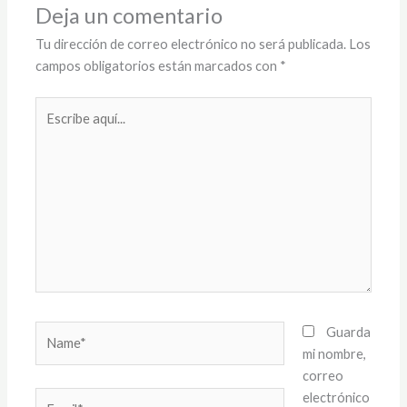
Deja un comentario
Tu dirección de correo electrónico no será publicada.
Los
campos obligatorios están marcados con
*
Escribe
aquí...
Name*
Guarda
mi nombre,
correo
Email*
electrónico