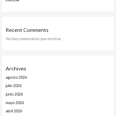
Recent Comments
No hay comentarios que mostrar.
Archives
agosto 2026
julio 2026
junio 2026
mayo 2026
abril 2026