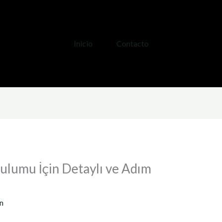
Inicio
Contacto
rulumu İçin Detaylı ve Adım
n