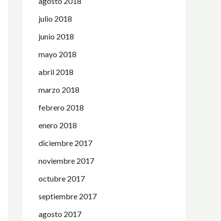
agosto 2018
julio 2018
junio 2018
mayo 2018
abril 2018
marzo 2018
febrero 2018
enero 2018
diciembre 2017
noviembre 2017
octubre 2017
septiembre 2017
agosto 2017