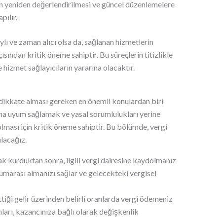
nin yeniden değerlendirilmesi ve güncel düzenlemelere
pılır.
ylı ve zaman alıcı olsa da, sağlanan hizmetlerin
sından kritik öneme sahiptir. Bu süreçlerin titizlikle
 hizmet sağlayıcıların yararına olacaktır.
dikkate alması gereken en önemli konulardan biri
ına uyum sağlamak ve yasal sorumlulukları yerine
olması için kritik öneme sahiptir. Bu bölümde, vergi
alacağız.
rak kurduktan sonra, ilgili vergi dairesine kaydolmanız
umarası almanızı sağlar ve gelecekteki vergisel
tiği gelir üzerinden belirli oranlarda vergi ödemeniz
ları, kazancınıza bağlı olarak değişkenlik