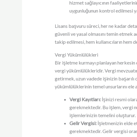
hizmet sağlayıcının faaliyetleri
uygunluğunun kontrol edilmesi ya
Lisans başvuru süreci, her ne kadar deta
güvenli ve yasal olmasını temin etmek açı
takip edilmesi, hem kullanıcıların hem de
Vergi Yükümlülükleri
Bir işletme kurmayı planlayan herkesin 
vergi yükümlülükleridir. Vergi mevzuat
getirmek, uzun vadede işinizin başarılı 
yükümlülüklerinin temel unsurlarını ele 
Vergi Kayıtları:
İşinizi resmi ola
gerekmektedir. Bu işlem, vergi n
işlemlerinizin temelini oluşturur.
Gelir Vergisi:
İşletmenizin elde et
gerekmektedir. Gelir vergisi oran