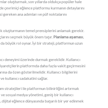
mlar oluşturmak, son yıllarda oldukça popüler hale
lde çevrimiçi eğlence platformu kurmanın detaylarını
si gereken ana adımları ve püf noktalarını
rlık oluşturmanın temel prensiplerini anlamak gerekir.
açlarını seçmek büyük önem taşır.
Planlama aşaması
,
da büyük rol oynar. İyi bir strateji, platformun uzun
ıcı deneyimi üzerinde durmak gereklidir. Kullanıcı
, ziyaretçilerin platformda daha fazla vakit geçirmesini
arına da özen gösterilmelidir. Kullanıcı bilgilerini
 ve kullanıcı sadakatini sağlar.
m stratejileri ile platformun bilinirliğini artırmak
e sosyal medya yönetimi, geniş bir kullanıcı
, dijital eğlence dünyasında başarılı bir yer edinmek