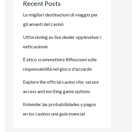
Recent Posts
Le migliori destinazioni di viaggio per
gli amanti del casinò
Utforskning av live dealer opplevelser i
nettcasinoer
È etico scommettere Riflessioni sulle
responsabilità nel gioco d'azzardo
Explore the official casino site: secure
access and exciting game options
Entender las probabilidades y pagos
en los casinos una guía esencial