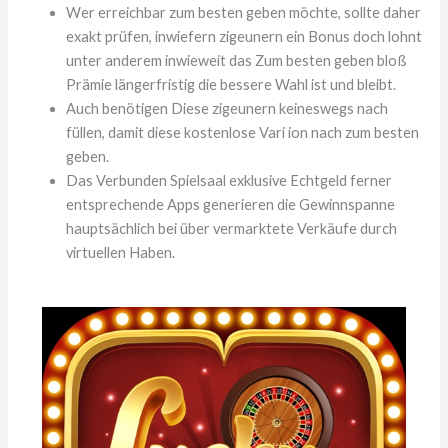
Wer erreichbar zum besten geben möchte, sollte daher
exakt prüfen, inwiefern zigeunern ein Bonus doch lohnt
unter anderem inwieweit das Zum besten geben bloß
Prämie längerfristig die bessere Wahl ist und bleibt.
Auch benötigen Diese zigeunern keineswegs nach
füllen, damit diese kostenlose Vari ion nach zum besten
geben.
Das Verbunden Spielsaal exklusive Echtgeld ferner
entsprechende Apps generieren die Gewinnspanne
hauptsächlich bei über vermarktete Verkäufe durch
virtuellen Haben.