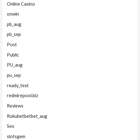
Online Casino
onwin
pb_aug
pb_sep
Post
Public
PU_aug
pu_sep
ready_text
redmirepool.biz
Reviews
Rokubetbetbet_aug
Sex
slotsgem