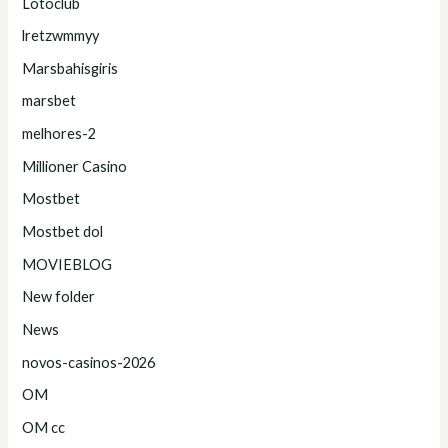
Lotoclub
lretzwmmyy
Marsbahisgiris
marsbet
melhores-2
Millioner Casino
Mostbet
Mostbet dol
MOVIEBLOG
New folder
News
novos-casinos-2026
OM
OM cc