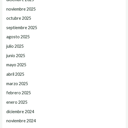
noviembre 2025
octubre 2025
septiembre 2025
agosto 2025
julio 2025
junio 2025
mayo 2025
abril 2025
marzo 2025
febrero 2025
enero 2025
diciembre 2024
noviembre 2024