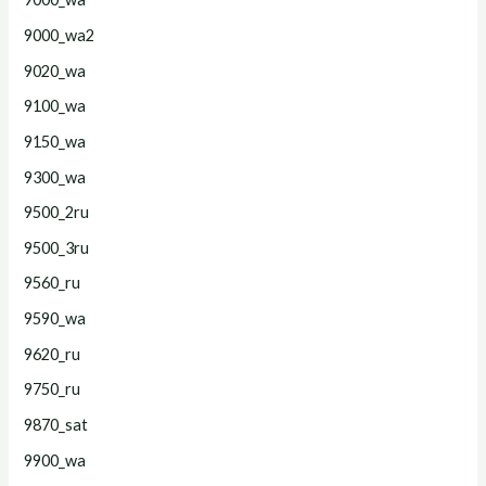
9000_wa2
9020_wa
9100_wa
9150_wa
9300_wa
9500_2ru
9500_3ru
9560_ru
9590_wa
9620_ru
9750_ru
9870_sat
9900_wa