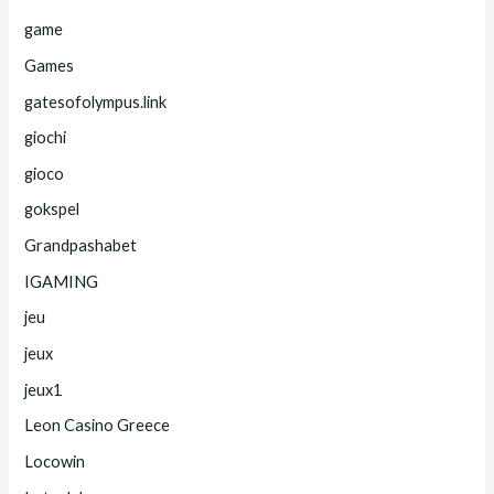
game
Games
gatesofolympus.link
giochi
gioco
gokspel
Grandpashabet
IGAMING
jeu
jeux
jeux1
Leon Casino Greece
Locowin