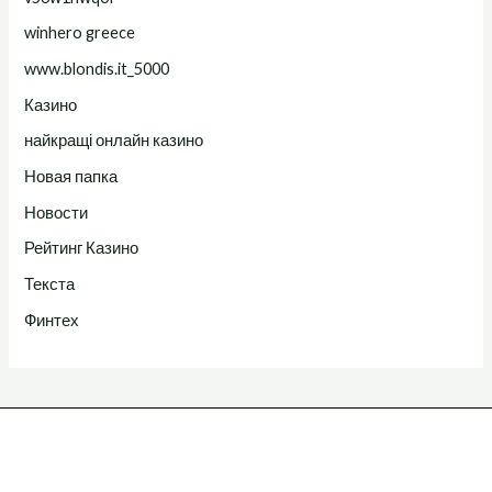
winhero greece
www.blondis.it_5000
Казино
найкращі онлайн казино
Новая папка
Новости
Рейтинг Казино
Текста
Финтех