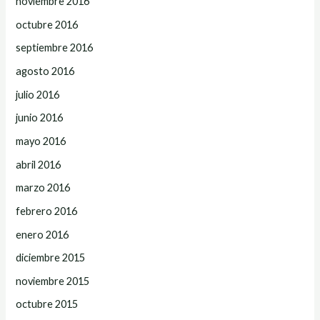
noviembre 2016
octubre 2016
septiembre 2016
agosto 2016
julio 2016
junio 2016
mayo 2016
abril 2016
marzo 2016
febrero 2016
enero 2016
diciembre 2015
noviembre 2015
octubre 2015