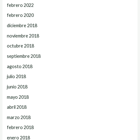
febrero 2022
febrero 2020
diciembre 2018
noviembre 2018
octubre 2018
septiembre 2018
agosto 2018
julio 2018
junio 2018
mayo 2018
abril 2018
marzo 2018
febrero 2018
enero 2018