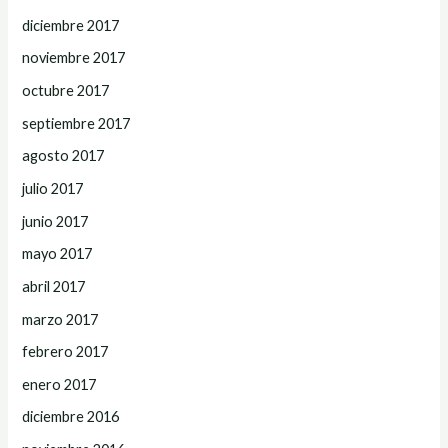
diciembre 2017
noviembre 2017
octubre 2017
septiembre 2017
agosto 2017
julio 2017
junio 2017
mayo 2017
abril 2017
marzo 2017
febrero 2017
enero 2017
diciembre 2016