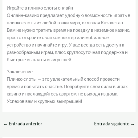
Играйте в плинко слоты онлайн
Онлайн-казино предлагает удобную возможность играть в
плинко слоты из любой точки мира, включая Казахстан.
Вам не нужно тратить время на поездку в наземное казино,
просто откройте свой компьютер или мобильное
устройство и начинайте игру. У вас всегда есть доступ к
разнообразным играм, плюс круглосуточная поддержка и
быстрые выплаты выигрышей.
Заключение
Плинко слоты — это увлекательный способ провести
время и попытать счастье. Попробуйте свои силы в играх
казино и наслаждайтесь азартом, не выходя из дома.
Успехов вам и крупных выигрышей!
←
Entrada anterior
Entrada siguiente
→