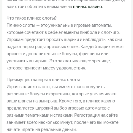
вам стоит обратить внимание на
плинко казино
.
Что такое плинко слоты?
Плинко слоты — это уникальные игровые автоматы,
которые сочетают в себе элементы пинбола и слот-игр.
Игрокам предстоит бросать шарики и наблюдать, как они
падают через ряды призовых ячеек. Каждый шарик может
принести дополнительные бонусы, фриспины или
увеличить выигрыш. Это захватывающее зрелище,
которое приносит массу удовольствия.
Преимущества игры в плинко слоты
Играя в плинко слоты, вы имеете шанс получить
различные бонусы и фриспины, которые увеличивают
ваши шансы на выигрыш. Кроме того, в плинко казино
предлагается широкий выбор игровых автоматов с
разными тематиками и ставками. Регистрация на сайте
занимает всего несколько минут, после чего вы можете
начать играть на реальные деньги.