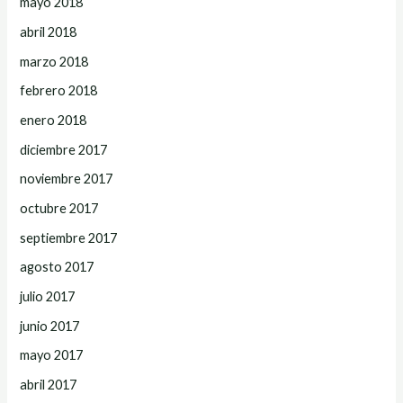
mayo 2018
abril 2018
marzo 2018
febrero 2018
enero 2018
diciembre 2017
noviembre 2017
octubre 2017
septiembre 2017
agosto 2017
julio 2017
junio 2017
mayo 2017
abril 2017