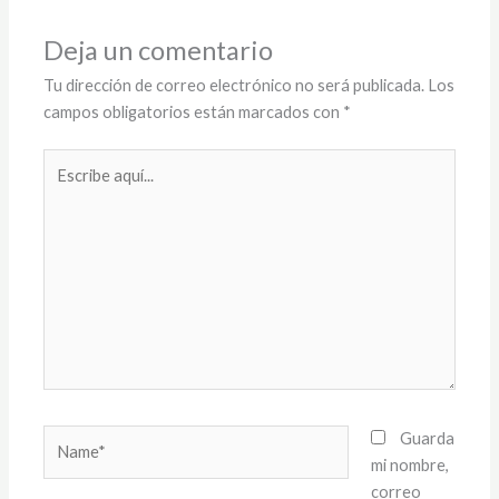
Deja un comentario
Tu dirección de correo electrónico no será publicada.
Los
campos obligatorios están marcados con
*
Escribe
aquí...
Name*
Guarda
mi nombre,
correo