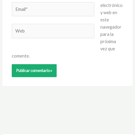
Email*
electrónico
y web en
este
Web
navegador
para la
próxima
vez que
comente.