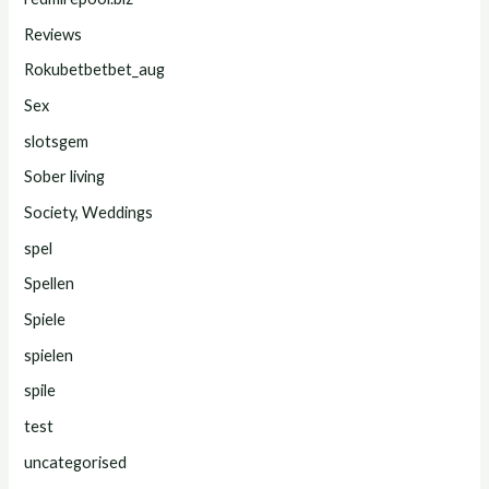
Reviews
Rokubetbetbet_aug
Sex
slotsgem
Sober living
Society, Weddings
spel
Spellen
Spiele
spielen
spile
test
uncategorised