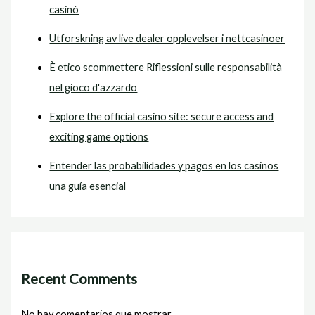
casinò
Utforskning av live dealer opplevelser i nettcasinoer
È etico scommettere Riflessioni sulle responsabilità
nel gioco d'azzardo
Explore the official casino site: secure access and
exciting game options
Entender las probabilidades y pagos en los casinos
una guía esencial
Recent Comments
No hay comentarios que mostrar.