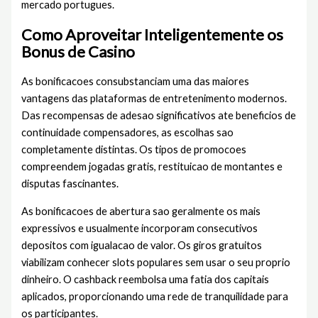
mercado portugues.
Como Aproveitar Inteligentemente os
Bonus de Casino
As bonificacoes consubstanciam uma das maiores
vantagens das plataformas de entretenimento modernos.
Das recompensas de adesao significativos ate beneficios de
continuidade compensadores, as escolhas sao
completamente distintas. Os tipos de promocoes
compreendem jogadas gratis, restituicao de montantes e
disputas fascinantes.
As bonificacoes de abertura sao geralmente os mais
expressivos e usualmente incorporam consecutivos
depositos com igualacao de valor. Os giros gratuitos
viabilizam conhecer slots populares sem usar o seu proprio
dinheiro. O cashback reembolsa uma fatia dos capitais
aplicados, proporcionando uma rede de tranquilidade para
os participantes.