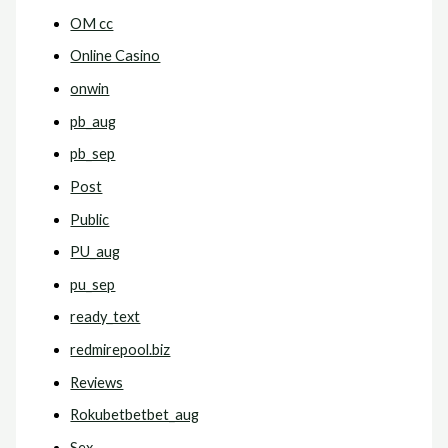
OM cc
Online Casino
onwin
pb_aug
pb_sep
Post
Public
PU_aug
pu_sep
ready_text
redmirepool.biz
Reviews
Rokubetbetbet_aug
Sex