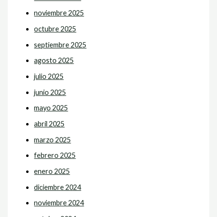
noviembre 2025
octubre 2025
septiembre 2025
agosto 2025
julio 2025
junio 2025
mayo 2025
abril 2025
marzo 2025
febrero 2025
enero 2025
diciembre 2024
noviembre 2024