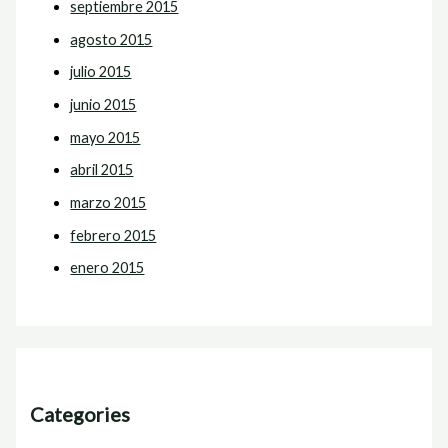
septiembre 2015
agosto 2015
julio 2015
junio 2015
mayo 2015
abril 2015
marzo 2015
febrero 2015
enero 2015
Categories