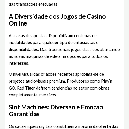
das transacoes efetuadas.
A Diversidade dos Jogos de Casino
Online
As casas de apostas disponibilizam centenas de
modalidades para qualquer tipo de entusiastas e
disponibilidades. Das tradicionais jogos classicos abarcando
as novas maquinas de video, ha opcoes para todos os
interesses.
O nivel visual das criacoes recentes aproxima-se de
projetos audiovisuais premium. Produtores como Play’n
GO, Red Tiger definem tendencias no setor com obras
completamente imersivos.
Slot Machines: Diversao e Emocao
Garantidas
Os caca-niqueis digitais constituem a maioria da oferta das