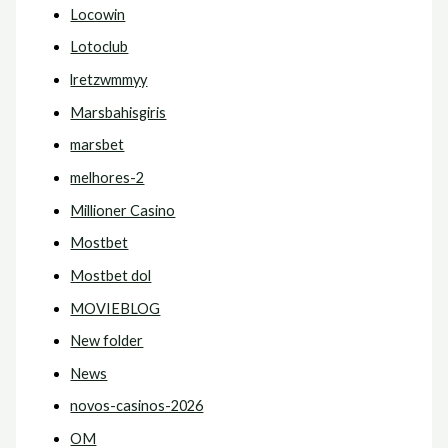
Locowin
Lotoclub
lretzwmmyy
Marsbahisgiris
marsbet
melhores-2
Millioner Casino
Mostbet
Mostbet dol
MOVIEBLOG
New folder
News
novos-casinos-2026
OM