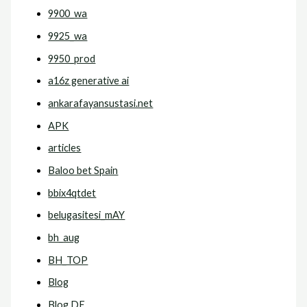
9900_wa
9925_wa
9950_prod
a16z generative ai
ankarafayansustasi.net
APK
articles
Baloo bet Spain
bbix4qtdet
belugasitesi_mAY
bh_aug
BH_TOP
Blog
Blog DE