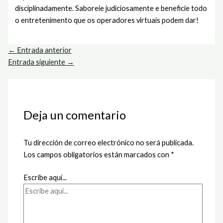
disciplinadamente. Saboreie judiciosamente e beneficie todo
o entretenimento que os operadores virtuais podem dar!
←
Entrada anterior
Entrada siguiente
→
Deja un comentario
Tu dirección de correo electrónico no será publicada.
Los campos obligatorios están marcados con
*
Escribe aquí...