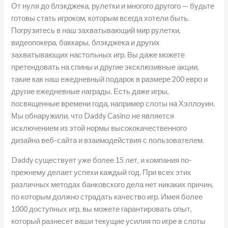
От нуля до блэкджека, рулетки и многого другого — будьте
готовы стать игроком, которым всегда хотели быть.
Погрузитесь в наш захватывающий мир рулетки,
видеопокера, баккары, блэкджека и других
захватывающих настольных игр. Вы даже можете
претендовать на спины и другие эксклюзивные акции,
такие как наш ежедневный подарок в размере 200 евро и
другие ежедневные награды. Есть даже игры,
посвященные времени года, например слоты на Хэллоуин.
Мы обнаружили, что Daddy Casino не является
исключением из этой нормы высококачественного
дизайна веб-сайта и взаимодействия с пользователем.
Daddy существует уже более 15 лет, и компания по-
прежнему делает успехи каждый год. При всех этих
различных методах банковского дела нет никаких причин,
по которым должно страдать качество игр. Имея более
1000 доступных игр, вы можете гарантировать опыт,
который разнесет ваши текущие усилия по игре в слоты