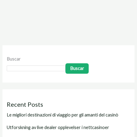
Buscar
Buscar
Recent Posts
Le migliori destinazioni di viaggio per gli amanti del casinò
Utforskning av live dealer opplevelser i nettcasinoer