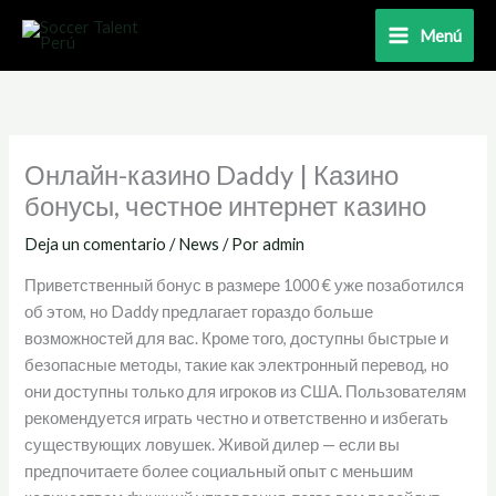
Ir
Menú
al
contenido
Онлайн-казино Daddy | Казино
бонусы, честное интернет казино
Deja un comentario
/
News
/ Por
admin
Приветственный бонус в размере 1000 € уже позаботился
об этом, но Daddy предлагает гораздо больше
возможностей для вас. Кроме того, доступны быстрые и
безопасные методы, такие как электронный перевод, но
они доступны только для игроков из США. Пользователям
рекомендуется играть честно и ответственно и избегать
существующих ловушек. Живой дилер — если вы
предпочитаете более социальный опыт с меньшим