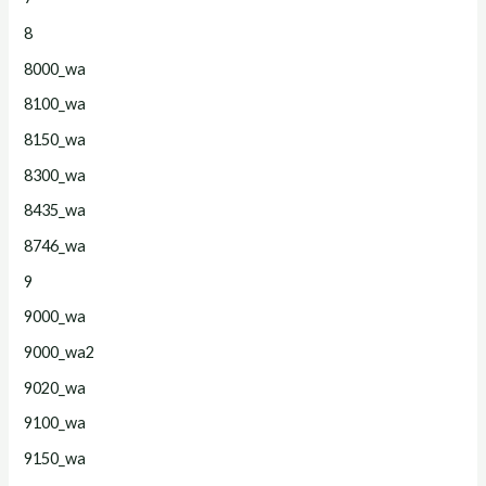
8
8000_wa
8100_wa
8150_wa
8300_wa
8435_wa
8746_wa
9
9000_wa
9000_wa2
9020_wa
9100_wa
9150_wa