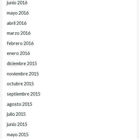
junio 2016
mayo 2016
abril 2016
marzo 2016
febrero 2016
enero 2016
diciembre 2015
noviembre 2015
octubre 2015
septiembre 2015
agosto 2015
julio 2015
junio 2015
mayo 2015