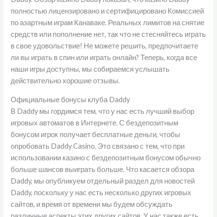
полностью лицензировано и сертифицировано Комиссией
по азартным играм Канаваке. Реальных лимитов на снятие
средств или пополнение нет, так что не стесняйтесь играть
в свое удовольствие! Не можете решить, предпочитаете
ли вы играть в спин или играть онлайн? Теперь, когда все
наши игры доступны, мы собираемся услышать
действительно хорошие отзывы.
Официальные бонусы клуба Daddy
В Daddy мы гордимся тем, что у нас есть лучший выбор
игровых автоматов в Интернете. С бездепозитным
бонусом игрок получает бесплатные деньги, чтобы
опробовать Daddy Casino. Это связано с тем, что при
использовании казино с бездепозитным бонусом обычно
больше шансов выиграть больше. Что касается обзора
Daddy, мы опубликуем отдельный раздел для новостей
Daddy, поскольку у нас есть несколько других игровых
сайтов, и время от времени мы будем обсуждать
различные аспекты этих других сайтов. У нас также есть