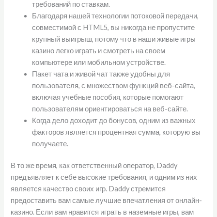
требований по ставкам.
Благодаря нашей технологии потоковой передачи,
совместимой с HTML5, вы никогда не пропустите
крупный выигрыш, потому что в наши живые игры
казино легко играть и смотреть на своем
компьютере или мобильном устройстве.
Пакет чата и живой чат также удобны для
пользователя, с множеством функций веб-сайта,
включая учебные пособия, которые помогают
пользователям ориентироваться на веб-сайте.
Когда дело доходит до бонусов, одним из важных
факторов является процентная сумма, которую вы
получаете.
В то же время, как ответственный оператор, Daddy
предъявляет к себе высокие требования, и одним из них
является качество своих игр. Daddy стремится
предоставить вам самые лучшие впечатления от онлайн-
казино. Если вам нравится играть в наземные игры, вам