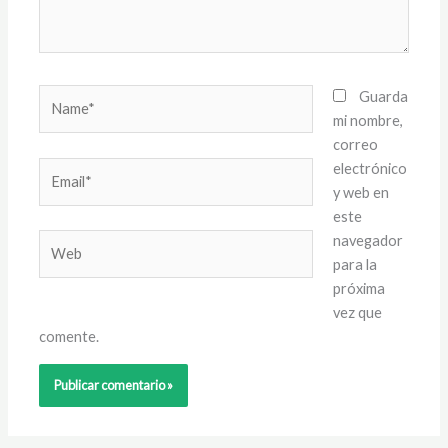
Name*
Guarda
mi nombre,
correo
Email*
electrónico
y web en
este
Web
navegador
para la
próxima
vez que
comente.