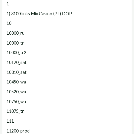
1
1) 3100 links Mix Casino (PL) DOP
10
10000_ru
10000_tr
10000_tr2
10120_sat
10310_sat
10450_wa
10520_wa
10750_wa
11075_tr
111
11200_prod