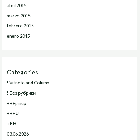
abril 2015
marzo 2015
febrero 2015
enero 2015
Categories
! Vitneta and Column
! Без рубрики
+++pinup
++PU
+BH
03.06.2026