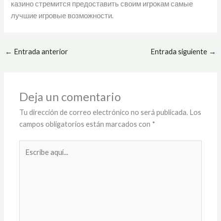
казино стремится предоставить своим игрокам самые
лучшие игровые возможности.
←
Entrada anterior
Entrada siguiente
→
Deja un comentario
Tu dirección de correo electrónico no será publicada.
Los
campos obligatorios están marcados con
*
Escribe
aquí...