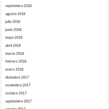
septiembre 2018
agosto 2018
julio 2018
junio 2018
mayo 2018
abril 2018
marzo 2018
febrero 2018
enero 2018
diciembre 2017
noviembre 2017
octubre 2017
septiembre 2017
agosto 2017