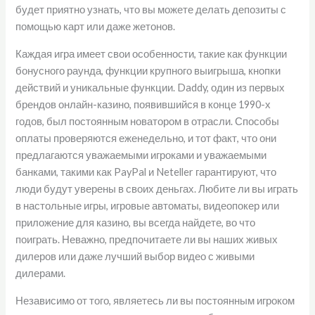
будет приятно узнать, что вы можете делать депозиты с
помощью карт или даже жетонов.
Каждая игра имеет свои особенности, такие как функции
бонусного раунда, функции крупного выигрыша, кнопки
действий и уникальные функции. Daddy, один из первых
брендов онлайн-казино, появившийся в конце 1990-х
годов, был постоянным новатором в отрасли. Способы
оплаты проверяются еженедельно, и тот факт, что они
предлагаются уважаемыми игроками и уважаемыми
банками, такими как PayPal и Neteller гарантируют, что
люди будут уверены в своих деньгах. Любите ли вы играть
в настольные игры, игровые автоматы, видеопокер или
приложение для казино, вы всегда найдете, во что
поиграть. Неважно, предпочитаете ли вы наших живых
дилеров или даже лучший выбор видео с живыми
дилерами.
Независимо от того, являетесь ли вы постоянным игроком