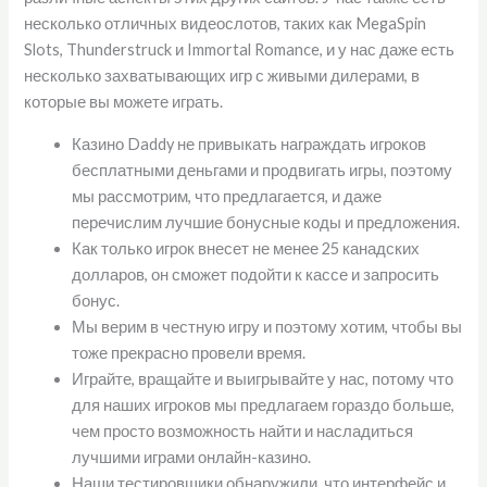
несколько отличных видеослотов, таких как MegaSpin
Slots, Thunderstruck и Immortal Romance, и у нас даже есть
несколько захватывающих игр с живыми дилерами, в
которые вы можете играть.
Казино Daddy не привыкать награждать игроков
бесплатными деньгами и продвигать игры, поэтому
мы рассмотрим, что предлагается, и даже
перечислим лучшие бонусные коды и предложения.
Как только игрок внесет не менее 25 канадских
долларов, он сможет подойти к кассе и запросить
бонус.
Мы верим в честную игру и поэтому хотим, чтобы вы
тоже прекрасно провели время.
Играйте, вращайте и выигрывайте у нас, потому что
для наших игроков мы предлагаем гораздо больше,
чем просто возможность найти и насладиться
лучшими играми онлайн-казино.
Наши тестировщики обнаружили, что интерфейс и