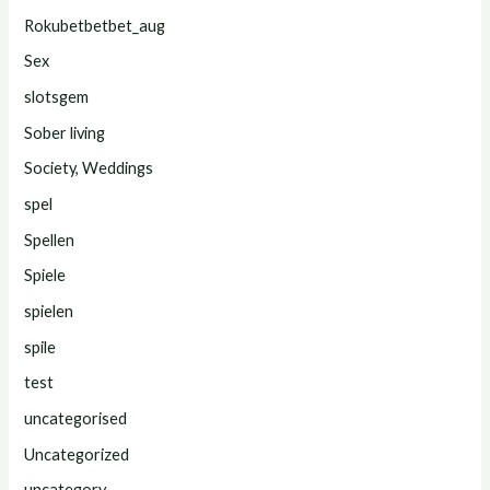
Rokubetbetbet_aug
Sex
slotsgem
Sober living
Society, Weddings
spel
Spellen
Spiele
spielen
spile
test
uncategorised
Uncategorized
uncategory