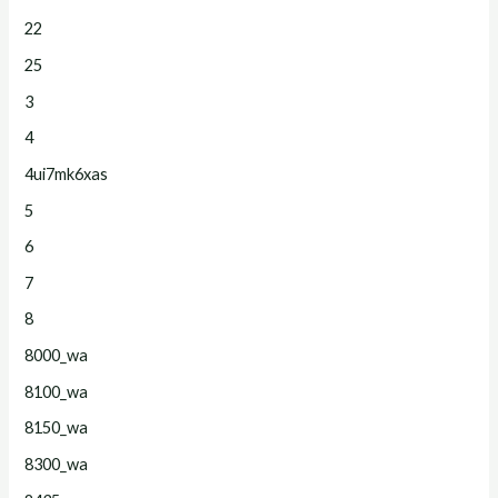
22
25
3
4
4ui7mk6xas
5
6
7
8
8000_wa
8100_wa
8150_wa
8300_wa