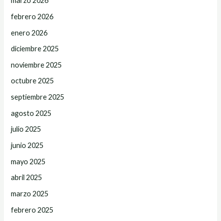
marzo 2026
febrero 2026
enero 2026
diciembre 2025
noviembre 2025
octubre 2025
septiembre 2025
agosto 2025
julio 2025
junio 2025
mayo 2025
abril 2025
marzo 2025
febrero 2025