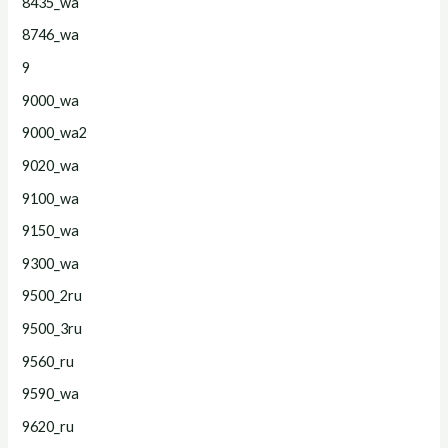
8435_wa
8746_wa
9
9000_wa
9000_wa2
9020_wa
9100_wa
9150_wa
9300_wa
9500_2ru
9500_3ru
9560_ru
9590_wa
9620_ru