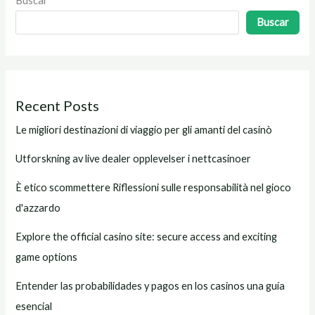
Buscar
Buscar
Recent Posts
Le migliori destinazioni di viaggio per gli amanti del casinò
Utforskning av live dealer opplevelser i nettcasinoer
È etico scommettere Riflessioni sulle responsabilità nel gioco
d'azzardo
Explore the official casino site: secure access and exciting
game options
Entender las probabilidades y pagos en los casinos una guía
esencial