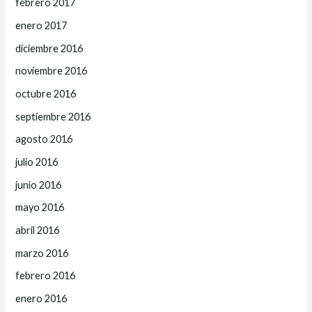
febrero 2017
enero 2017
diciembre 2016
noviembre 2016
octubre 2016
septiembre 2016
agosto 2016
julio 2016
junio 2016
mayo 2016
abril 2016
marzo 2016
febrero 2016
enero 2016