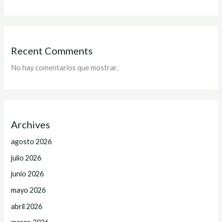
Recent Comments
No hay comentarios que mostrar.
Archives
agosto 2026
julio 2026
junio 2026
mayo 2026
abril 2026