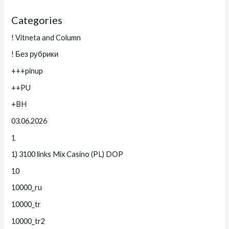
Categories
! Vitneta and Column
! Без рубрики
+++pinup
++PU
+BH
03.06.2026
1
1) 3100 links Mix Casino (PL) DOP
10
10000_ru
10000_tr
10000_tr2