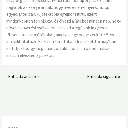
újrapörgetési képesség: Minél több hónapot játszol, annál
nagyobb az esélye annak, hogy nyereményt nyersz az új,
egyedi játékban. A játéktábla éjfélkor kiürül, ezért
mindenképpen térj vissza, és élvezd a játékot minden nap, hogy
növeld a nyerési esélyeidet. Keresd a legújabb ingyenes
Phoenix kaszinójátékokat, amelyek egy nagyszerű 10×9-es
mozaikból állnak. Ezeket az adatokat elemzések formájában
mutatjuk be, így megalapozottabb döntéseket hozhatsz,
miután élvezted a játékot.
←
Entrada anterior
Entrada siguiente
→