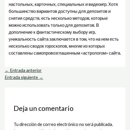
настольных, карточных, специальных и видеоигр. Хотя
большинство вариантов доступны для депозитов и
снятия средств, есть несколько методов, которые
можно использовать только для депозитов. В
дополнение к фантастическому выбору игр,
уникальность сайта заключается в том, что на нем есть
несколько сводок гороскопов, многие из которых
составлены самопровозглашенным «астрологом» сайта.
←
Entrada anterior
Entrada siguiente
→
Deja un comentario
Tu dirección de correo electrónico no será publicada.