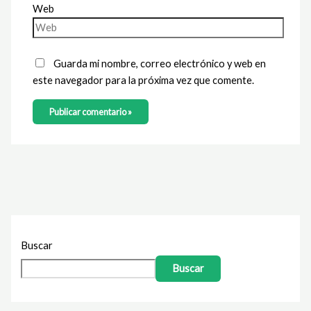
Web
Guarda mi nombre, correo electrónico y web en
este navegador para la próxima vez que comente.
Buscar
Buscar