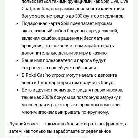
пользоваться такими функциями, как Spin Live, Live
Chat, кэшбэк, программы лояльности клиентов и
бонус за регистрацию до 300 фунтов стерлингов.
Подарочная карта Spin предлагает игрокам
эксклюзивный набор бонусных предложений,
включая кэшбэк, вращения и бесплатные
вращения, что позволяет вам зарабатывать
дополнительные деньги за игру в казино.
Ваше имя пользователя и пароль будут
сохранены в вашей учетной записи.
В Poké Casino игроки могут начать с депозита
всего в 1 доллар и при этом получить бонус.
Есть и другие преимущества для новых игроков,
такие как 200% бонусы за повторную загрузку и
мгновенная игра, которые в прошлом помогали
многим игрокам выигрывать по-крупному.
Лучший совет — как можно больше играть во фриплее, а
затем, как только вы заработаете определенное