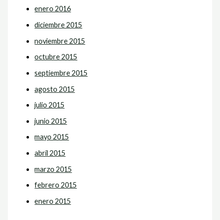
enero 2016
diciembre 2015
noviembre 2015
octubre 2015
septiembre 2015
agosto 2015
julio 2015
junio 2015
mayo 2015
abril 2015
marzo 2015
febrero 2015
enero 2015