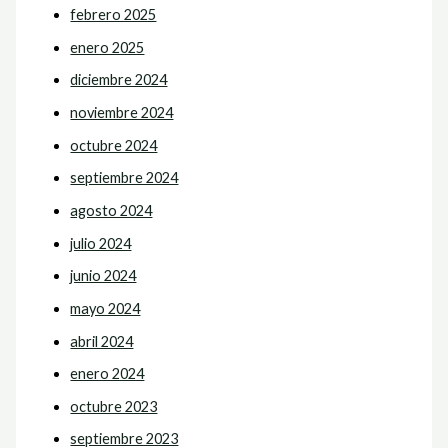
febrero 2025
enero 2025
diciembre 2024
noviembre 2024
octubre 2024
septiembre 2024
agosto 2024
julio 2024
junio 2024
mayo 2024
abril 2024
enero 2024
octubre 2023
septiembre 2023