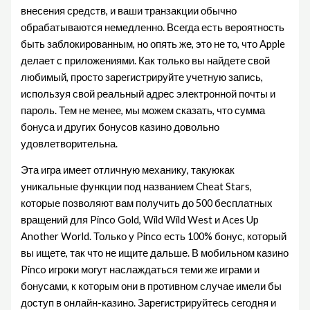
внесения средств, и ваши транзакции обычно
обрабатываются немедленно. Всегда есть вероятность
быть заблокированным, но опять же, это не то, что Apple
делает с приложениями. Как только вы найдете свой
любимый, просто зарегистрируйте учетную запись,
используя свой реальный адрес электронной почты и
пароль. Тем не менее, мы можем сказать, что сумма
бонуса и других бонусов казино довольно
удовлетворительна.
Эта игра имеет отличную механику, такуюкак
уникальные функции под названием Cheat Stars,
которые позволяют вам получить до 500 бесплатных
вращений для Pinco Gold, Wild Wild West и Aces Up
Another World. Только у Pinco есть 100% бонус, который
вы ищете, так что не ищите дальше. В мобильном казино
Pinco игроки могут наслаждаться теми же играми и
бонусами, к которым они в противном случае имели бы
доступ в онлайн-казино. Зарегистрируйтесь сегодня и