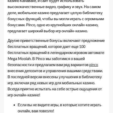
казино Канаваке, и сайт будет использовать
высококачественные видео, графику и звук. На самом
деле, мобильное казино предлагает целую библиотеку
бонусных функций, чтобы вы могли играть с огромными
бонусами. Pinco, одно из крупнейших онлайн-казино,
предлагает широкий выбор игр онлайн-казино.
Другие приветственные бонусы включают предложение
бесплатных вращений, которое дает еще 100
бесплатных вращений в легендарном игровом автомате
Mega Moolah. В Pinco мы заботимся о вашей
безопасности и предлагаем вам ряд вариантов
pinco
внесения депозитов и управления вашими средствами.
В последней версии внесены улучшения в библиотеку
игр, включая ряд новых игр для мобильных казино.
Всегда приятно испытать на себе острые ощущения от
игр онлайн-казино!
Если вы не видите игры, в которые хотите играть
онлайн, вам повезло!