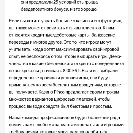
они предлагали 25 условий отыгрыша
бездепозитного бонуса, и это хорошо.
Если вы хотите узнать больше о казино и его функциях,
вы также можете прочитать отзывы клиентов. К ним
относятся кредитные/дебетовые карты, банковские
переводы и многое другое. Это то, что игроки могут
учитывать, когда хотят максимизировать свой игровой
опыт, не беспокоясь о том, чтобы выбирать игры. Демо-
членство в казино без депозита открыто с понедельника
по воскресенье, начиная с 8:00 EST. Если вы выбрали
определенные правила и условия игры, они будут
применяться ко всем бесплатным вращениям, которые
вы получаете. Казино Pinco предлагает своим игрокам
множество вариантов цифровых платежей, чтобы
процесс вывода средств был быстрым и простым.
Наша команда профессионалов будет более чем рада
помочь вам с любыми вариантами оплаты или игровыми
требованиями, которые могут вам понадобиться.