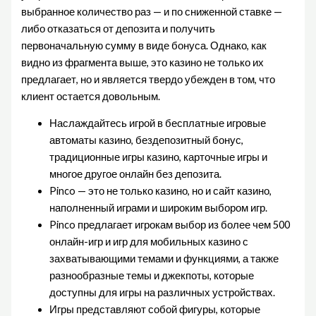
выбранное количество раз — и по сниженной ставке —
либо отказаться от депозита и получить
первоначальную сумму в виде бонуса. Однако, как
видно из фрагмента выше, это казино не только их
предлагает, но и является твердо убежден в том, что
клиент остается довольным.
Наслаждайтесь игрой в бесплатные игровые
автоматы казино, бездепозитный бонус,
традиционные игры казино, карточные игры и
многое другое онлайн без депозита.
Pinco — это не только казино, но и сайт казино,
наполненный играми и широким выбором игр.
Pinco предлагает игрокам выбор из более чем 500
онлайн-игр и игр для мобильных казино с
захватывающими темами и функциями, а также
разнообразные темы и джекпоты, которые
доступны для игры на различных устройствах.
Игры представляют собой фигуры, которые