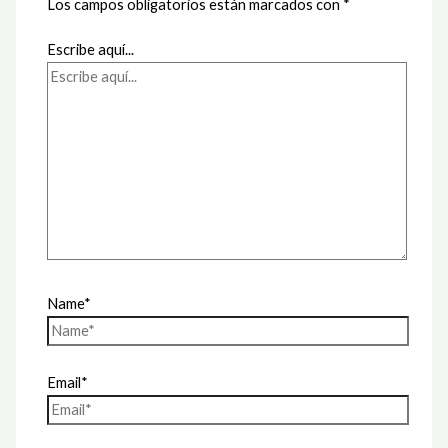
Los campos obligatorios están marcados con
*
Escribe aquí...
Name*
Email*