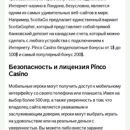
Интернет-казино в Лондоне, безусловно, является
одним из самых удивительных веб-сайтов в мире.
Например, ScotiaGo предлагает единственный вариант
ScotiaGopher, который представляет собой прямой
банковский депозит на канадские счета, который можно
сделать с любого устройства с подключением к
Интернету. Pinco Casino бездепозитные бонусы от 1$ до
100$ и самый популярный бонус 200$.
Безопасность и лицензия Pinco
Casino
Мобильные игроки могут получить доступ к мобильному
интерфейсу со своего телефона или планшета. Имея на
выбор более 500 игр, а также уверенность в том, что
владелец сайта является уважаемым и
заслуживающим доверия, игроки могут выбрать играть
на удовольствие или на реальные деньги с
уверенностью. Вы можете либо внести заранее