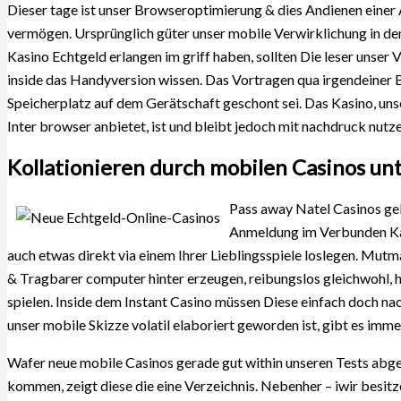
Dieser tage ist unser Browseroptimierung & dies Andienen einer 
vermögen. Ursprünglich güter unser mobile Verwirklichung in den 
Kasino Echtgeld erlangen im griff haben, sollten Die leser unser 
inside das Handyversion wissen. Das Vortragen qua irgendeiner 
Speicherplatz auf dem Gerätschaft geschont sei. Das Kasino, unser
Inter browser anbietet, ist und bleibt jedoch mit nachdruck nutze
Kollationieren durch mobilen Casinos u
Pass away Natel Casinos ge
Anmeldung im Verbunden Kas
auch etwas direkt via einem Ihrer Lieblingsspiele loslegen. Mut
& Tragbarer computer hinter erzeugen, reibungslos gleichwohl, hie
spielen. Inside dem Instant Casino müssen Diese einfach doch n
unser mobile Skizze volatil elaboriert geworden ist, gibt es imm
Wafer neue mobile Casinos gerade gut within unseren Tests abges
kommen, zeigt diese die eine Verzeichnis. Nebenher – iwir besit