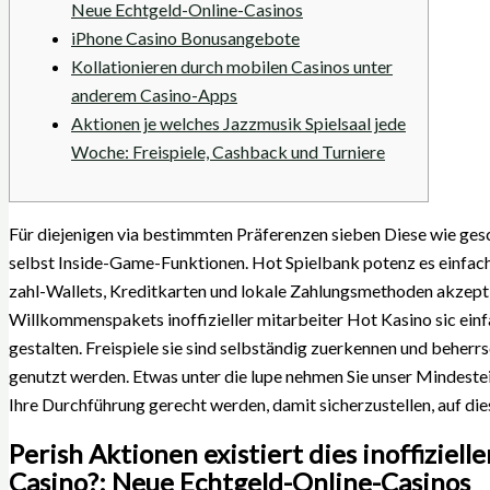
Neue Echtgeld-Online-Casinos
iPhone Casino Bonusangebote
Kollationieren durch mobilen Casinos unter
anderem Casino-Apps
Aktionen je welches Jazzmusik Spielsaal jede
Woche: Freispiele, Cashback und Turniere
Für diejenigen via bestimmten Präferenzen sieben Diese wie ges
selbst Inside-Game-Funktionen. Hot Spielbank potenz es einfach
zahl-Wallets, Kreditkarten und lokale Zahlungsmethoden akzeptier
Willkommenspakets inoffizieller mitarbeiter Hot Kasino sic einf
gestalten.
Freispiele sie sind selbständig zuerkennen und beher
genutzt werden. Etwas unter die lupe nehmen Sie unser Mindest
Ihre Durchführung gerecht werden, damit sicherzustellen, auf dies
Perish Aktionen existiert dies inoffiziel
Casino?: Neue Echtgeld-Online-Casinos