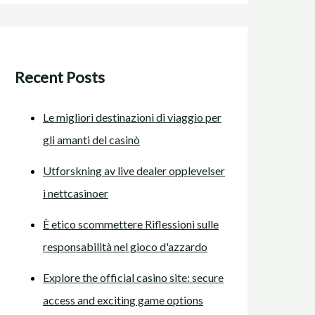
Recent Posts
Le migliori destinazioni di viaggio per
gli amanti del casinò
Utforskning av live dealer opplevelser
i nettcasinoer
È etico scommettere Riflessioni sulle
responsabilità nel gioco d'azzardo
Explore the official casino site: secure
access and exciting game options