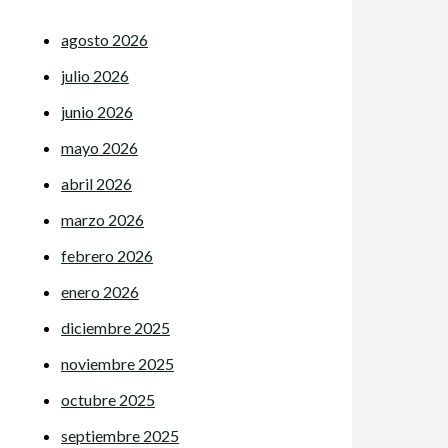
agosto 2026
julio 2026
junio 2026
mayo 2026
abril 2026
marzo 2026
febrero 2026
enero 2026
diciembre 2025
noviembre 2025
octubre 2025
septiembre 2025