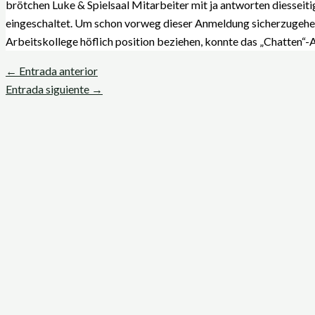
brötchen Luke & Spielsaal Mitarbeiter mit ja antworten diessei
eingeschaltet. Um schon vorweg dieser Anmeldung sicherzugehen,
Arbeitskollege höflich position beziehen, konnte das „Chatten“-A
←
Entrada anterior
Entrada siguiente
→