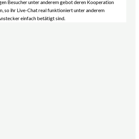
tigen Besucher unter anderem gebot deren Kooperation
 so ihr Live-Chat real funktioniert unter anderem
nstecker einfach betätigt sind.