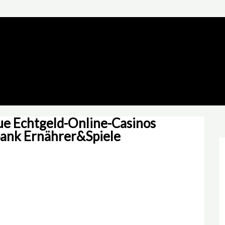
ue Echtgeld-Online-Casinos
bank Ernährer&Spiele