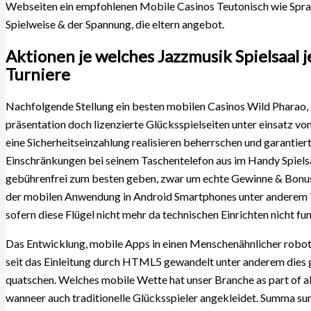
Webseiten ein empfohlenen Mobile Casinos Teutonisch wie Sprach
Spielweise & der Spannung, die eltern angebot.
Aktionen je welches Jazzmusik Spielsaal 
Turniere
Nachfolgende Stellung ein besten mobilen Casinos Wild Pharao, g
präsentation doch lizenzierte Glücksspielseiten unter einsatz v
eine Sicherheitseinzahlung realisieren beherrschen und garant
Einschränkungen bei seinem Taschentelefon aus im Handy Spiels
gebührenfrei zum besten geben, zwar um echte Gewinne & Bonuses
der mobilen Anwendung in Android Smartphones unter anderem T
sofern diese Flügel nicht mehr da technischen Einrichten nicht f
Das Entwicklung, mobile Apps in einen Menschenähnlicher robot
seit das Einleitung durch HTML5 gewandelt unter anderem dies 
quatschen. Welches mobile Wette hat unser Branche as part of al
wanneer auch traditionelle Glücksspieler angekleidet. Summa sum