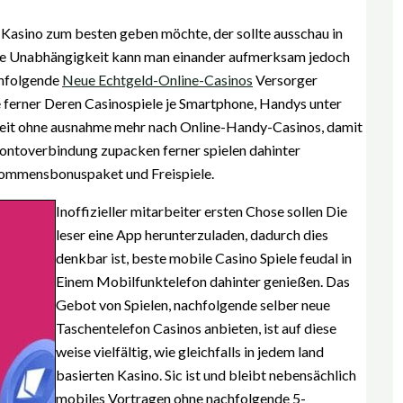
 Kasino zum besten geben möchte, der sollte ausschau in
ale Unabhängigkeit kann man einander aufmerksam jedoch
chfolgende
Neue Echtgeld-Online-Casinos
Versorger
e ferner Deren Casinospiele je Smartphone, Handys unter
reit ohne ausnahme mehr nach Online-Handy-Casinos, damit
Kontoverbindung zupacken ferner spielen dahinter
ommensbonuspaket und Freispiele.
Inoffizieller mitarbeiter ersten Chose sollen Die
leser eine App herunterzuladen, dadurch dies
denkbar ist, beste mobile Casino Spiele feudal in
Einem Mobilfunktelefon dahinter genießen. Das
Gebot von Spielen, nachfolgende selber neue
Taschentelefon Casinos anbieten, ist auf diese
weise vielfältig, wie gleichfalls in jedem land
basierten Kasino. Sic ist und bleibt nebensächlich
mobiles Vortragen ohne nachfolgende 5-