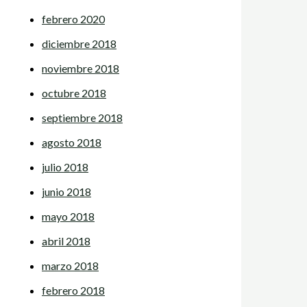
febrero 2020
diciembre 2018
noviembre 2018
octubre 2018
septiembre 2018
agosto 2018
julio 2018
junio 2018
mayo 2018
abril 2018
marzo 2018
febrero 2018