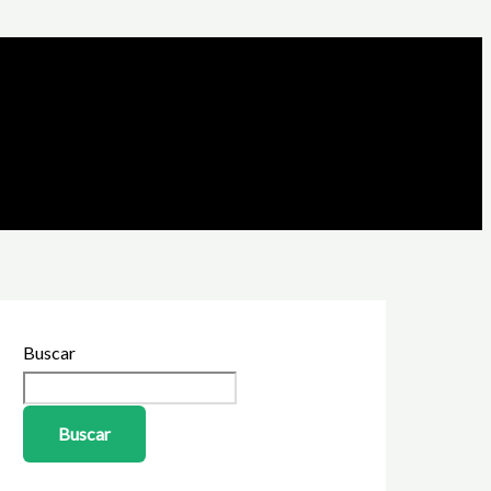
Buscar
Buscar