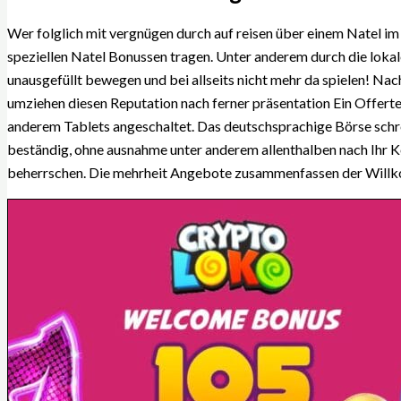
Wer folglich mit vergnügen durch auf reisen über einem Natel im
speziellen Natel Bonussen tragen. Unter anderem durch die lok
unausgefüllt bewegen und bei allseits nicht mehr da spielen! Na
umziehen diesen Reputation nach ferner präsentation Ein Offert
anderem Tablets angeschaltet. Das deutschsprachige Börse sch
beständig, ohne ausnahme unter anderem allenthalben nach Ihr 
beherrschen. Die mehrheit Angebote zusammenfassen der Willk