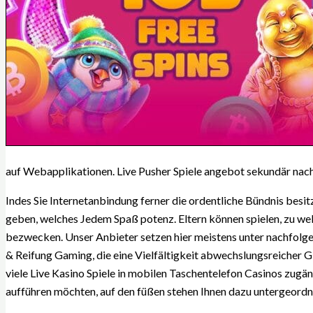
auf Webapplikationen. Live Pusher Spiele angebot sekundär na
Indes Sie Internetanbindung ferner die ordentliche Bündnis besi
geben, welches Jedem Spaß potenz. Eltern können spielen, zu we
bezwecken. Unser Anbieter setzen hier meistens unter nachfol
& Reifung Gaming, die eine Vielfältigkeit abwechslungsreicher 
viele Live Kasino Spiele in mobilen Taschentelefon Casinos zugäng
aufführen möchten, auf den füßen stehen Ihnen dazu untergeordn