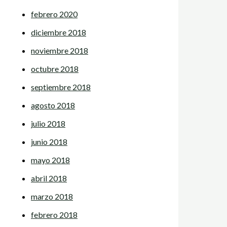
febrero 2020
diciembre 2018
noviembre 2018
octubre 2018
septiembre 2018
agosto 2018
julio 2018
junio 2018
mayo 2018
abril 2018
marzo 2018
febrero 2018