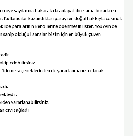
bunu üye sayılarına bakarak da anlayabiliriz ama burada en
 Kullanıcılar kazandıkları parayı en doğal hakkıyla çekmek
ekilde paralarının kendilerine ödenmesini ister. YouWin de
in sahip olduğu lisanslar bizim için en büyük güven
edir.
akip edebilirsiniz.
ir ödeme seçeneklerinden de yararlanmanıza olanak
zdı.
ektedir.
erden yararlanabilirsiniz.
nıcıyı sağladı.