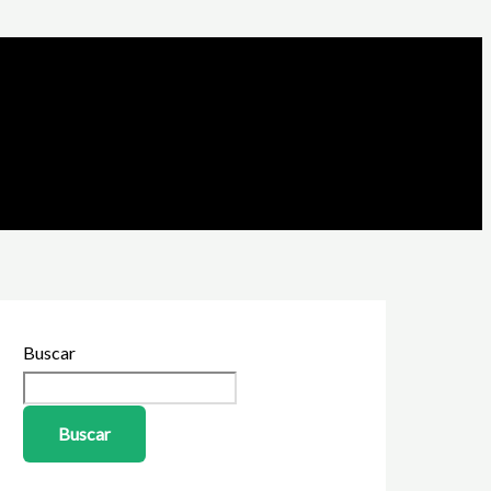
Buscar
Buscar