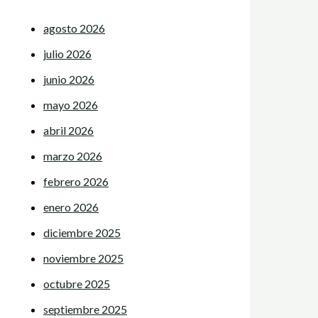
agosto 2026
julio 2026
junio 2026
mayo 2026
abril 2026
marzo 2026
febrero 2026
enero 2026
diciembre 2025
noviembre 2025
octubre 2025
septiembre 2025