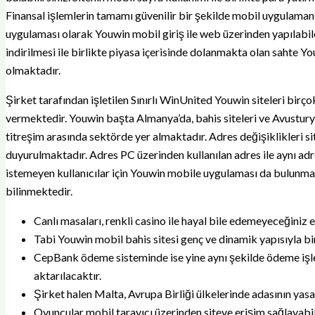
Finansal işlemlerin tamamı güvenilir bir şekilde mobil uygulamanın
uygulaması olarak Youwin mobil giriş ile web üzerinden yapılab
indirilmesi ile birlikte piyasa içerisinde dolanmakta olan sahte
olmaktadır.
Şirket tarafından işletilen Sınırlı WinUnited Youwin siteleri birç
vermektedir. Youwin başta Almanya’da, bahis siteleri ve Avusturya
titreşim arasında sektörde yer almaktadır. Adres değişiklikleri 
duyurulmaktadır. Adres PC üzerinden kullanılan adres ile aynı ad
istemeyen kullanıcılar için Youwin mobile uygulaması da bulunma
bilinmektedir.
Canlı masaları, renkli casino ile hayal bile edemeyeceğiniz e
Tabi Youwin mobil bahis sitesi genç ve dinamik yapısıyla b
CepBank ödeme sisteminde ise yine aynı şekilde ödeme iş
aktarılacaktır.
Şirket halen Malta, Avrupa Birliği ülkelerinde adasının yasa
Oyuncular mobil tarayıcı üzerinden siteye erişim sağlayabi