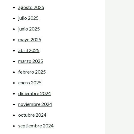
agosto 2025
julio 2025
junio 2025
mayo 2025
abril 2025
marzo 2025
febrero 2025
enero 2025
diciembre 2024
noviembre 2024
octubre 2024
septiembre 2024