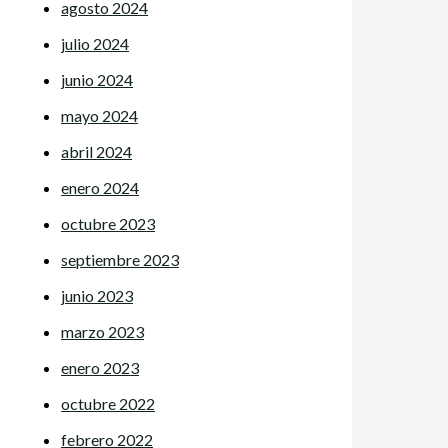
agosto 2024
julio 2024
junio 2024
mayo 2024
abril 2024
enero 2024
octubre 2023
septiembre 2023
junio 2023
marzo 2023
enero 2023
octubre 2022
febrero 2022