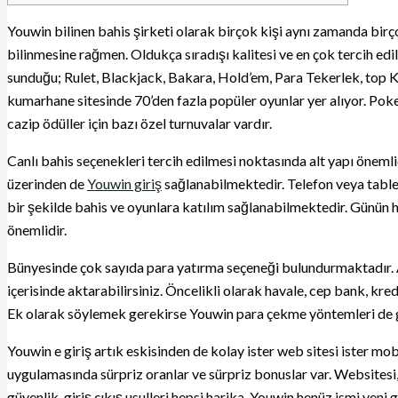
Youwin bilinen bahis şirketi olarak birçok kişi aynı zamanda birç
bilinmesine rağmen. Oldukça sıradışı kalitesi ve en çok tercih edi
sunduğu; Rulet, Blackjack, Bakara, Hold’em, Para Tekerlek, top K
kumarhane sitesinde 70’den fazla popüler oyunlar yer alıyor. Poke
cazip ödüller için bazı özel turnuvalar vardır.
Canlı bahis seçenekleri tercih edilmesi noktasında alt yapı önemli
üzerinden de
Youwin giriş
sağlanabilmektedir. Telefon veya table
bir şekilde bahis ve oyunlara katılım sağlanabilmektedir. Günün h
önemlidir.
Bünyesinde çok sayıda para yatırma seçeneği bulundurmaktadır. A
içerisinde aktarabilirsiniz. Öncelikli olarak havale, cep bank, kre
Ek olarak söylemek gerekirse Youwin para çekme yöntemleri de g
Youwin e giriş artık eskisinden de kolay ister web sitesi ister m
uygulamasında sürpriz oranlar ve sürpriz bonuslar var. Websites
güvenlik, giriş çıkış usulleri hepsi harika. Youwin henüz ismi yeni 