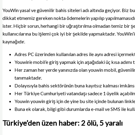
YouWin yasal ve güvenilir bahis siteleri adı altında geçiyor. Biz 
dikkat etmemiz gereken nokta ödemelerin yapılıp yapılmamasıdır.
ister. Hiçbir sorun, herhangi bir uğraştırılma olmadan temiz bir ş
kullanıcılarına bu işlemi çok iyi bir şekilde yapmaktadır. YouWin’
kaynağıdır.
Adres PC üzerinden kullanılan adres ile aynı adresi içermekt
Youwin’e mobil’e giriş yapmak için aşağıdaki üç kısa adımı t
Her zaman her yerde yanınızda olan youwin mobil, güvenil
tanımaktadır.
Dolayısıyla bahis sektörünün buna kayıtsız kalması imkânsı
Her Türkiye Cumhuriyeti vatandaşı sadece 1 üyelik açabilm
Youwin youwin giriş için de yine bu site içinde bulunan linkl
Buna ek olarak, bilgi gibi durumlarda e-mail ve SMS ile kulla
Türkiye’den üzen haber: 2 ölü, 5 yaralı