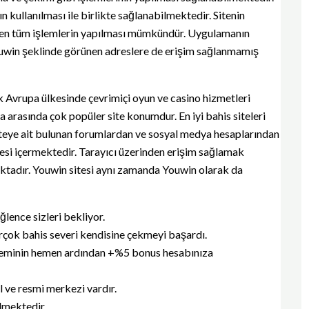
 kullanılması ile birlikte sağlanabilmektedir. Sitenin
ilen tüm işlemlerin yapılması mümkündür. Uygulamanın
 Youwin şeklinde görünen adreslere de erişim sağlanmamış
ok Avrupa ülkesinde çevrimiçi oyun ve casino hizmetleri
 arasında çok popüler site konumdur. En iyi bahis siteleri
siteye ait bulunan forumlardan ve sosyal medya hesaplarından
resi içermektedir. Tarayıcı üzerinden erişim sağlamak
ktadır. Youwin sitesi aynı zamanda Youwin olarak da
ğlence sizleri bekliyor.
irçok bahis severi kendisine çekmeyi başardı.
leminin hemen ardından +%5 bonus hesabınıza
l ve resmi merkezi vardır.
lmektedir.