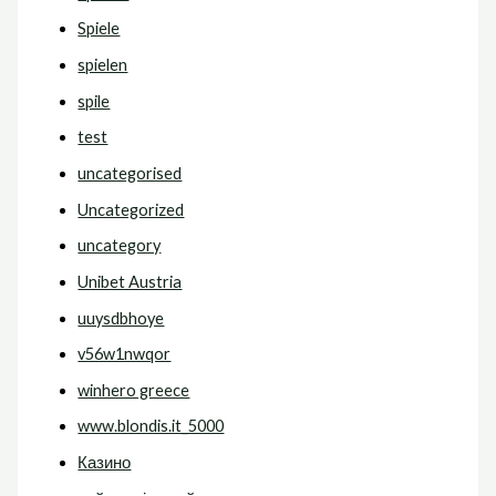
Spiele
spielen
spile
test
uncategorised
Uncategorized
uncategory
Unibet Austria
uuysdbhoye
v56w1nwqor
winhero greece
www.blondis.it_5000
Казино