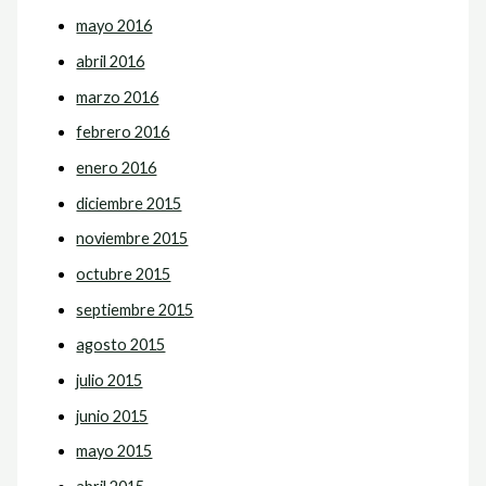
mayo 2016
abril 2016
marzo 2016
febrero 2016
enero 2016
diciembre 2015
noviembre 2015
octubre 2015
septiembre 2015
agosto 2015
julio 2015
junio 2015
mayo 2015