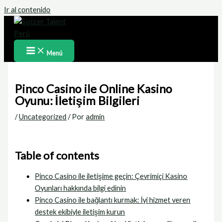
Ir al contenido
Menú
Pinco Casino ile Online Kasino
Oyunu: İletişim Bilgileri
/
Uncategorized
/ Por
admin
Table of contents
Pinco Casino ile iletişime geçin: Çevrimiçi Kasino
Oyunları hakkında bilgi edinin
Pinco Casino ile bağlantı kurmak: İyi hizmet veren
destek ekibiyle iletişim kurun