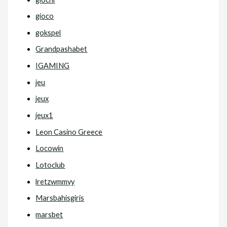
gioco
gokspel
Grandpashabet
IGAMING
jeu
jeux
jeux1
Leon Casino Greece
Locowin
Lotoclub
lretzwmmyy
Marsbahisgiris
marsbet