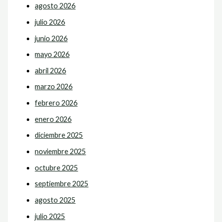
agosto 2026
julio 2026
junio 2026
mayo 2026
abril 2026
marzo 2026
febrero 2026
enero 2026
diciembre 2025
noviembre 2025
octubre 2025
septiembre 2025
agosto 2025
julio 2025