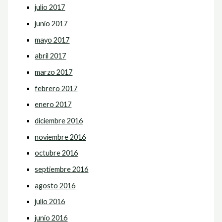
julio 2017
junio 2017
mayo 2017
abril 2017
marzo 2017
febrero 2017
enero 2017
diciembre 2016
noviembre 2016
octubre 2016
septiembre 2016
agosto 2016
julio 2016
junio 2016