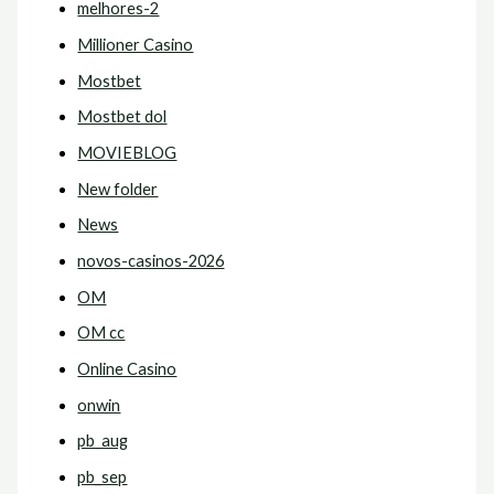
melhores-2
Millioner Casino
Mostbet
Mostbet dol
MOVIEBLOG
New folder
News
novos-casinos-2026
OM
OM cc
Online Casino
onwin
pb_aug
pb_sep