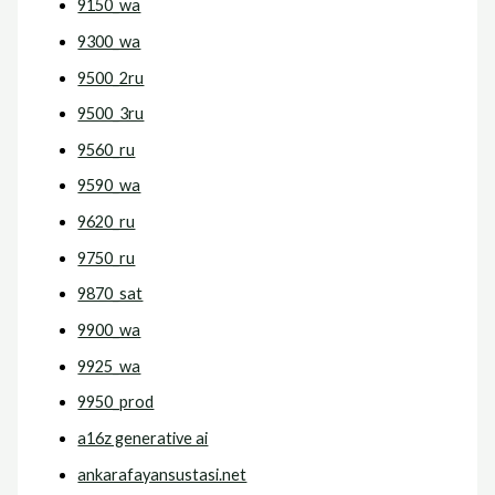
9150_wa
9300_wa
9500_2ru
9500_3ru
9560_ru
9590_wa
9620_ru
9750_ru
9870_sat
9900_wa
9925_wa
9950_prod
a16z generative ai
ankarafayansustasi.net