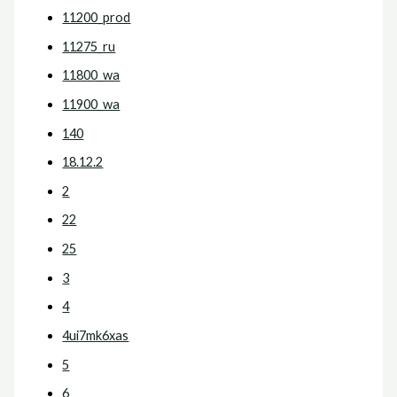
11200_prod
11275_ru
11800_wa
11900_wa
140
18.12.2
2
22
25
3
4
4ui7mk6xas
5
6