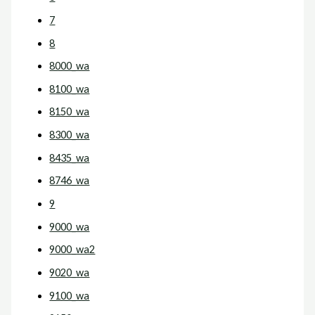
7
8
8000_wa
8100_wa
8150_wa
8300_wa
8435_wa
8746_wa
9
9000_wa
9000_wa2
9020_wa
9100_wa