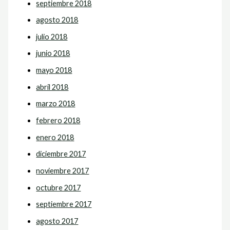
septiembre 2018
agosto 2018
julio 2018
junio 2018
mayo 2018
abril 2018
marzo 2018
febrero 2018
enero 2018
diciembre 2017
noviembre 2017
octubre 2017
septiembre 2017
agosto 2017