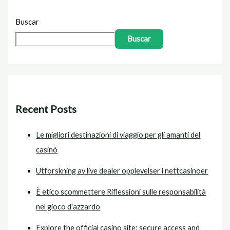
Buscar
Buscar
Recent Posts
Le migliori destinazioni di viaggio per gli amanti del
casinò
Utforskning av live dealer opplevelser i nettcasinoer
È etico scommettere Riflessioni sulle responsabilità
nel gioco d'azzardo
Explore the official casino site: secure access and