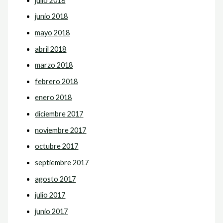
julio 2018
junio 2018
mayo 2018
abril 2018
marzo 2018
febrero 2018
enero 2018
diciembre 2017
noviembre 2017
octubre 2017
septiembre 2017
agosto 2017
julio 2017
junio 2017