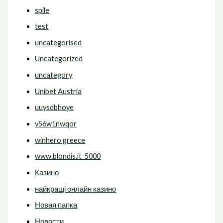
spile
test
uncategorised
Uncategorized
uncategory
Unibet Austria
uuysdbhoye
v56w1nwqor
winhero greece
www.blondis.it_5000
Казино
найкращі онлайн казино
Новая папка
Новости