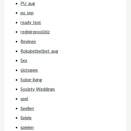
PU_aug
pu_sep
ready_text
redmirepool.biz
Reviews
Rokubetbetbet_aug
Sex
slotsgem
Sober living
Society, Weddings
spel
Spellen
Spiele
spielen