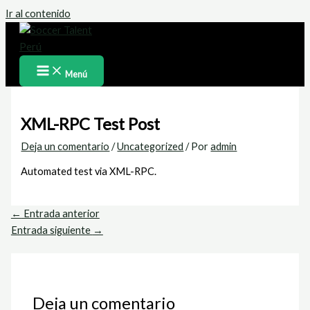
Ir al contenido
Menú
XML-RPC Test Post
Deja un comentario
/
Uncategorized
/ Por
admin
Automated test via XML-RPC.
←
Entrada anterior
Entrada siguiente
→
Deja un comentario