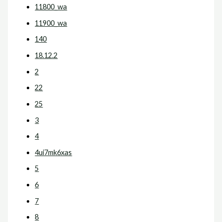
11800_wa
11900_wa
140
18.12.2
2
22
25
3
4
4ui7mk6xas
5
6
7
8