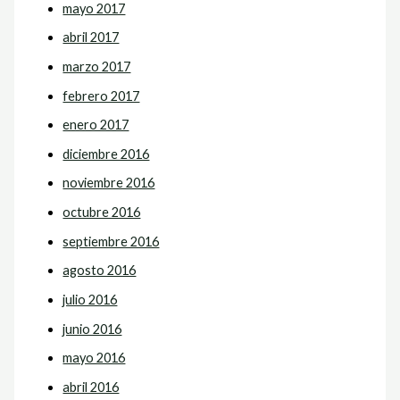
mayo 2017
abril 2017
marzo 2017
febrero 2017
enero 2017
diciembre 2016
noviembre 2016
octubre 2016
septiembre 2016
agosto 2016
julio 2016
junio 2016
mayo 2016
abril 2016