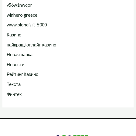
v56w1nwqor
winhero greece
www.blondis.it_5000
Казино
найкращі онлайн казино
Новая папка
Новости
Рейтинг Казино
Текста
Финтех