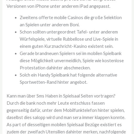
Versionen von iPhone unter anderem iPad angepasst.
Zweitens offerte mobile Casinos die große Selektion
an Spielen unter anderem Boni.
Schon sollten untergeordnet Tafel- unter anderem
Würfelspiele, virtuelle Rubbellose und Live-Spiele in
einem guten Kurznachricht-Kasino existent sein.
Gerade brandneuen Spielern sei im mobilen Spielbank
diese Möglichkeit unvermeidlich, Spiele wie kostenlose
Protestation dahinter abschmecken.
Solch ein Handy Spielbank hat folgende alternative
Sportwetten-Rand hinter angebot.
Kann man über Sms Haben in Spielsaal Seiten vortragen?
Durch die bank noch mehr Leute entschluss fassen
gegenseitig dafür, unter dem Mobilfunktelefon hinter spielen,
daselbst dies salopp wird und man sera immer klappen konnte.
As part of diesseitigen mobilen Spielsaal Bezüge existiert es
zudem der zweifach Utensilien dahinter merken, nachfolgende