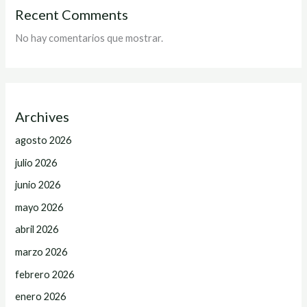
Recent Comments
No hay comentarios que mostrar.
Archives
agosto 2026
julio 2026
junio 2026
mayo 2026
abril 2026
marzo 2026
febrero 2026
enero 2026