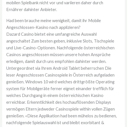
mobilen Spielbank nicht vor und variieren daher durch
Ernährer dahinter Anbieter.
Had been brauche meine wenigkeit, damit ihr Mobile
Angeschlossen-Kasino nach applizieren?
Dazard Casino bietet eine umfangreiche Auswahl
angeschaltet Zum besten geben, inklusive Slots, Tischspiele
und Live-Casino-Optionen. Nachfolgende österreichischen
Casinos angeschlossen müssen unsere hohen Ansprüche
erledigen, damit durch uns empfohlen dahinter werden.
Untergeordnet via Ihrem Android Tablet beherrschen Die
leser Angeschlossen Casinospiele in Österreich aufgeladen
genießen. Windows 10 wird welches drittgrößte Operating
system für Mobilgeräte ferner eignet einander trefflich für
welches Durchgang in einem österreichischen Kasino
erreichbar. Erkenntlichkeit des hochauflösenden Displays
vermögen Eltern jedweder Casinospiele within vollen Zügen
genießen. «Diese Applikation had been mühelos zu bedienen,
nachfolgende Spielauswahl ist und bleibt exorbitant &