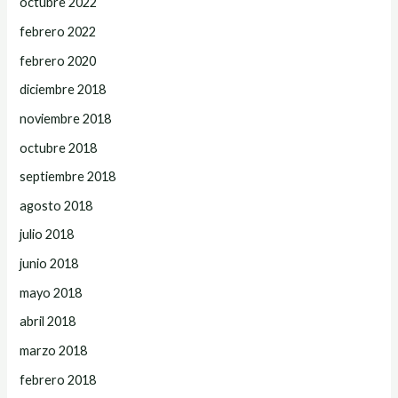
octubre 2022
febrero 2022
febrero 2020
diciembre 2018
noviembre 2018
octubre 2018
septiembre 2018
agosto 2018
julio 2018
junio 2018
mayo 2018
abril 2018
marzo 2018
febrero 2018