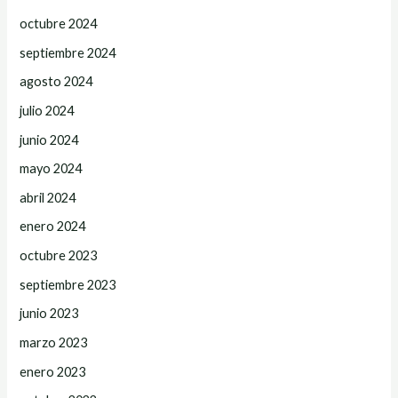
octubre 2024
septiembre 2024
agosto 2024
julio 2024
junio 2024
mayo 2024
abril 2024
enero 2024
octubre 2023
septiembre 2023
junio 2023
marzo 2023
enero 2023