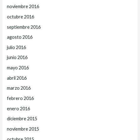
noviembre 2016
octubre 2016
septiembre 2016
agosto 2016
julio 2016
junio 2016
mayo 2016
abril 2016
marzo 2016
febrero 2016
enero 2016
diciembre 2015
noviembre 2015
octubre 2015