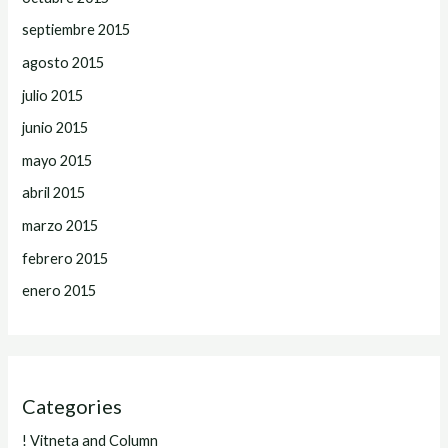
septiembre 2015
agosto 2015
julio 2015
junio 2015
mayo 2015
abril 2015
marzo 2015
febrero 2015
enero 2015
Categories
! Vitneta and Column