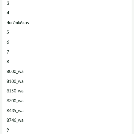
3
4
4ui7mk6xas
5
6
7
8
8000_wa
8100_wa
8150_wa
8300_wa
8435_wa
8746_wa
9