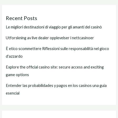
Recent Posts
Le migliori destinazioni di viaggio per gli amanti del casinò
Utforskning av live dealer opplevelser i nettcasinoer
È etico scommettere Riflessioni sulle responsabilità nel gioco
d'azzardo
Explore the official casino site: secure access and exciting
game options
Entender las probabilidades y pagos en los casinos una guía
esencial