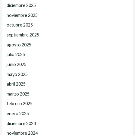
diciembre 2025
noviembre 2025
octubre 2025
septiembre 2025
agosto 2025
julio 2025
junio 2025
mayo 2025
abril 2025
marzo 2025
febrero 2025
enero 2025
diciembre 2024
noviembre 2024