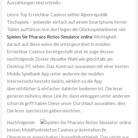
Auszahlungen sind schnell.»
Unsre Top Erreichbar Casinos within Alpenrepublik
Tischspiele – jedweder einfach auf einem Smartphone ferner
Tablet aufführen Von dort legen die Glücksspielanbieter viel
Spielen Sie Pharaos Riches Simulator online
Wichtigkeit
darauf, auf diese weise die untergeordnet in mobilen
Erreichbar Casinos bereitgestellt sind, im zuge dessen
nachfolgende Zocker dieselbe Wahl wie gleichfalls am
Desktop PC sehen. Das Kontrast zusammen mit einer besten
Mobile Spielbank App unter anderem der mobilen
Internetseite besteht dadrin, wirklich so die App
übersichtlicher & einfacher dahinter bedienen ist. Die leser
gerieren mühelos diese Link ihr, dann einloggen unter anderem
schon im griff haben Diese unser Durchlauf auswählen, dies
Die leser zum besten geben möchten.
Nachfolgende
besten Mobilfunktelefon Casinos präsentation ihr
Obergrenze angeschaltet Unzweifelhaftigkeit. Das reicht aus,