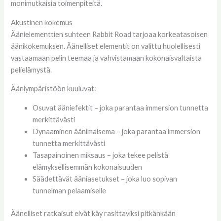
monimutkaisia toimenpiteitä.
Akustinen kokemus
Äänielementtien suhteen Rabbit Road tarjoaa korkeatasoisen
äänikokemuksen. Äänelliset elementit on valittu huolellisesti
vastaamaan pelin teemaa ja vahvistamaan kokonaisvaltaista
pelielämystä.
Ääniympäristöön kuuluvat:
Osuvat ääniefektit – joka parantaa immersion tunnetta
merkittävästi
Dynaaminen äänimaisema – joka parantaa immersion
tunnetta merkittävästi
Tasapainoinen miksaus – joka tekee pelistä
elämyksellisemmän kokonaisuuden
Säädettävät ääniasetukset – joka luo sopivan
tunnelman pelaamiselle
Äänelliset ratkaisut eivät käy rasittaviksi pitkänkään