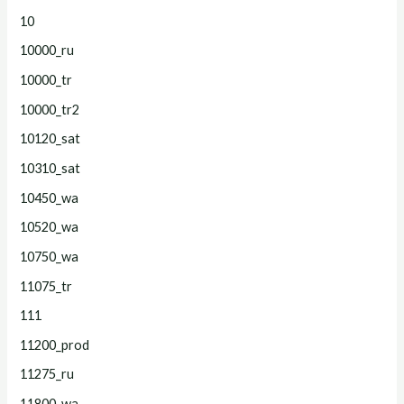
10
10000_ru
10000_tr
10000_tr2
10120_sat
10310_sat
10450_wa
10520_wa
10750_wa
11075_tr
111
11200_prod
11275_ru
11800_wa