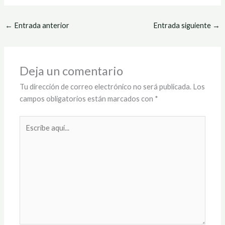
←
Entrada anterior
Entrada siguiente
→
Deja un comentario
Tu dirección de correo electrónico no será publicada.
Los
campos obligatorios están marcados con
*
Escribe
aquí...