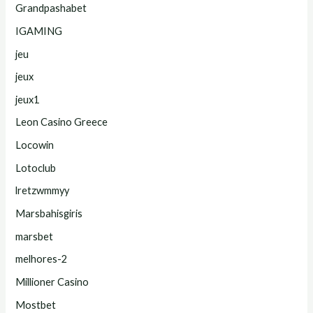
Grandpashabet
IGAMING
jeu
jeux
jeux1
Leon Casino Greece
Locowin
Lotoclub
lretzwmmyy
Marsbahisgiris
marsbet
melhores-2
Millioner Casino
Mostbet