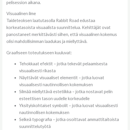
pelisession aikana.
Visuaalinen ilme
Taideteoksen laatutasolla Rabbit Road edustaa
korkeatasoista visuaalista suunnittelua. Kehittäjät ovat
panostaneet merkittävästi siihen, että visuaalinen kokemus
olisi mahdollisimman laadukas ja miellyttävä.
Graafiseen toteutukseen kuuluvat:
Tehokkaat efektit – jotka tekevät pelaamisesta
visuaalisesti rikasta
Näyttävät visuaaliset elementit – jotka luovat
visuaalisesti nautinnollisen kokemuksen
Silmää miellyttävä estetiikka – jotka nostavat pelin
esteettisen tason uudelle korkeudelle
Yksityiskohtaiset symbolit – jotka luovat visuaalisesti
nautinnollisen kokemuksen
Selkeä typografia – jotka osoittavat ammattitaitoista
suunnittelutyötä