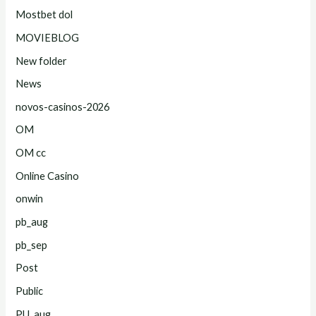
Mostbet dol
MOVIEBLOG
New folder
News
novos-casinos-2026
OM
OM cc
Online Casino
onwin
pb_aug
pb_sep
Post
Public
PU_aug