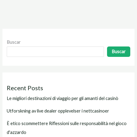
Buscar
Buscar
Recent Posts
Le migliori destinazioni di viaggio per gli amanti del casinò
Utforskning av live dealer opplevelser i nettcasinoer
È etico scommettere Riflessioni sulle responsabilità nel gioco
d'azzardo