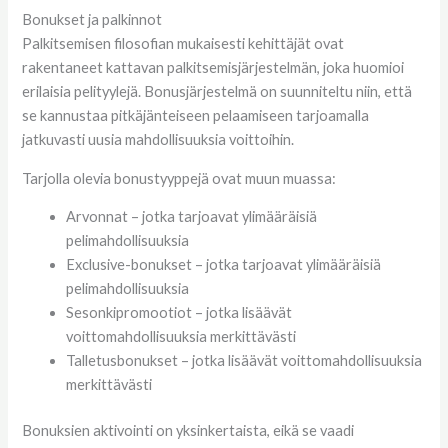
Bonukset ja palkinnot
Palkitsemisen filosofian mukaisesti kehittäjät ovat
rakentaneet kattavan palkitsemisjärjestelmän, joka huomioi
erilaisia pelityylejä. Bonusjärjestelmä on suunniteltu niin, että
se kannustaa pitkäjänteiseen pelaamiseen tarjoamalla
jatkuvasti uusia mahdollisuuksia voittoihin.
Tarjolla olevia bonustyyppejä ovat muun muassa:
Arvonnat – jotka tarjoavat ylimääräisiä
pelimahdollisuuksia
Exclusive-bonukset – jotka tarjoavat ylimääräisiä
pelimahdollisuuksia
Sesonkipromootiot – jotka lisäävät
voittomahdollisuuksia merkittävästi
Talletusbonukset – jotka lisäävät voittomahdollisuuksia
merkittävästi
Bonuksien aktivointi on yksinkertaista, eikä se vaadi