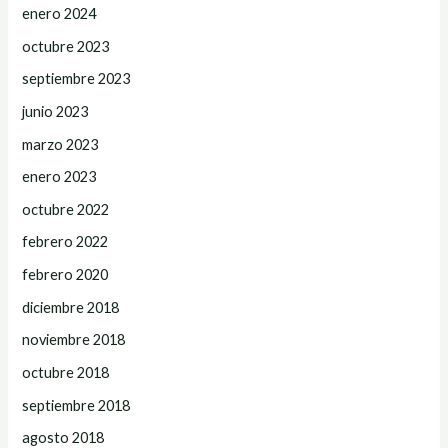
enero 2024
octubre 2023
septiembre 2023
junio 2023
marzo 2023
enero 2023
octubre 2022
febrero 2022
febrero 2020
diciembre 2018
noviembre 2018
octubre 2018
septiembre 2018
agosto 2018