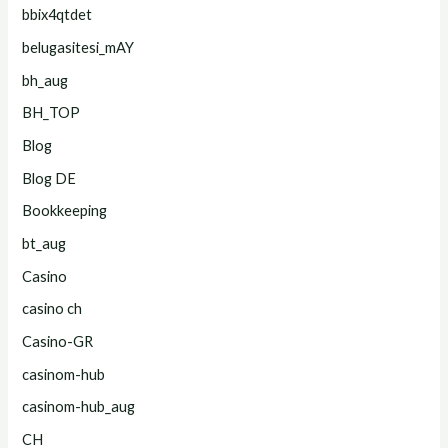
bbix4qtdet
belugasitesi_mAY
bh_aug
BH_TOP
Blog
Blog DE
Bookkeeping
bt_aug
Casino
casino ch
Casino-GR
casinom-hub
casinom-hub_aug
CH