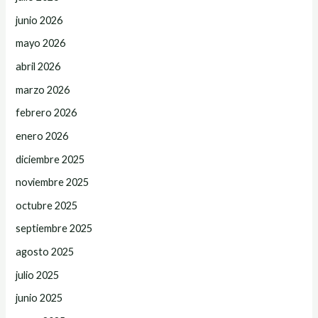
junio 2026
mayo 2026
abril 2026
marzo 2026
febrero 2026
enero 2026
diciembre 2025
noviembre 2025
octubre 2025
septiembre 2025
agosto 2025
julio 2025
junio 2025