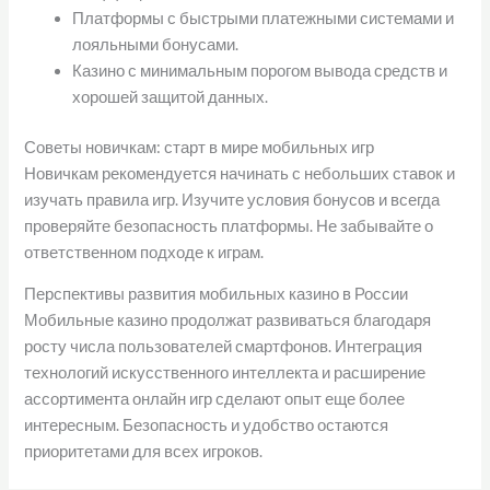
Платформы с быстрыми платежными системами и
лояльными бонусами.
Казино с минимальным порогом вывода средств и
хорошей защитой данных.
Советы новичкам: старт в мире мобильных игр
Новичкам рекомендуется начинать с небольших ставок и
изучать правила игр. Изучите условия бонусов и всегда
проверяйте безопасность платформы. Не забывайте о
ответственном подходе к играм.
Перспективы развития мобильных казино в России
Мобильные казино продолжат развиваться благодаря
росту числа пользователей смартфонов. Интеграция
технологий искусственного интеллекта и расширение
ассортимента онлайн игр сделают опыт еще более
интересным. Безопасность и удобство остаются
приоритетами для всех игроков.