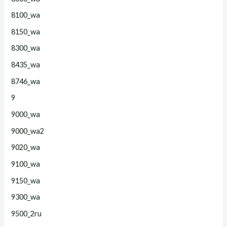
8100_wa
8150_wa
8300_wa
8435_wa
8746_wa
9
9000_wa
9000_wa2
9020_wa
9100_wa
9150_wa
9300_wa
9500_2ru