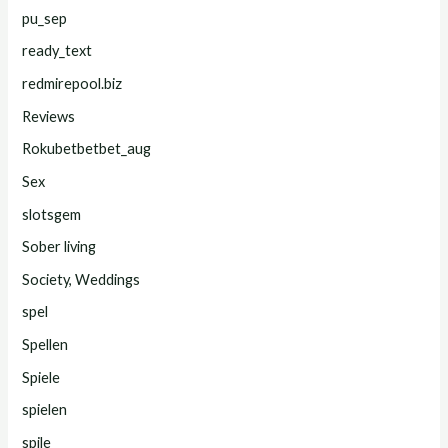
pu_sep
ready_text
redmirepool.biz
Reviews
Rokubetbetbet_aug
Sex
slotsgem
Sober living
Society, Weddings
spel
Spellen
Spiele
spielen
spile