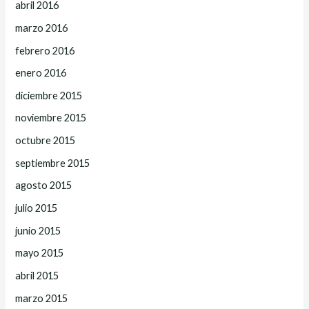
abril 2016
marzo 2016
febrero 2016
enero 2016
diciembre 2015
noviembre 2015
octubre 2015
septiembre 2015
agosto 2015
julio 2015
junio 2015
mayo 2015
abril 2015
marzo 2015