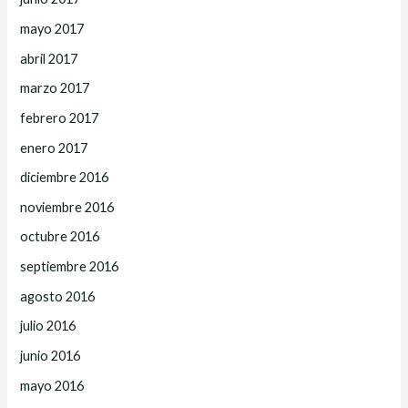
mayo 2017
abril 2017
marzo 2017
febrero 2017
enero 2017
diciembre 2016
noviembre 2016
octubre 2016
septiembre 2016
agosto 2016
julio 2016
junio 2016
mayo 2016